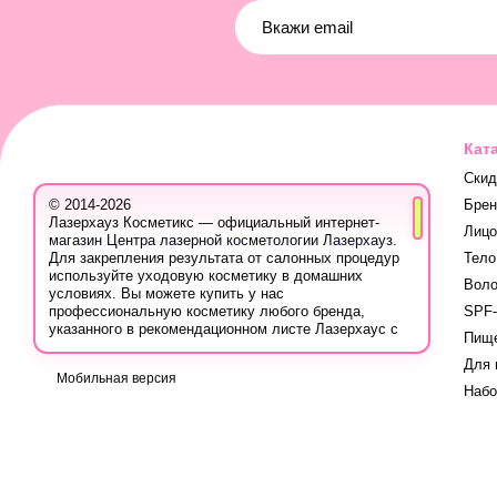
Кат
Скид
Бре
© 2014-2026
Лазерхауз Косметикс — официальный интернет-
Лицо
магазин Центра лазерной косметологии Лазерхауз.
Тело
Для закрепления результата от салонных процедур
используйте уходовую косметику в домашних
Вол
условиях. Вы можете купить у нас
SPF-
профессиональную косметику любого бренда,
указанного в рекомендационном листе Лазерхаус с
Пище
учётом ваших персональных скидок.
Для 
Вы также можете записаться на консультацию в
Мобильная версия
Лазер Хауз к косметологу, дерматологу, трихологу
Наб
или другому эстетическому специалисту, чтобы
узнать про программы лечения кожи, безопасную
систему использования лечебных продуктов и
марок, методах борьбы с проблемой, учитывая
вашу индивидуальность.
Вся продукция для домашнего ухода на сайте