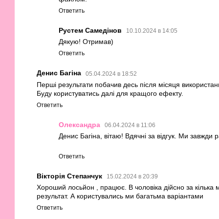
Ответить
Рустем Самедінов
10.10.2024 в 14:05
Дякую! Отримав)
Ответить
Денис Багіна
05.04.2024 в 18:52
Перші результати побачив десь після місяця використанн
Буду користуватись далі для кращого ефекту.
Ответить
Олександра
06.04.2024 в 11:06
Денис Багіна, вітаю! Вдячні за відгук. Ми завжди 
Ответить
Вікторія Степанчук
15.02.2024 в 20:39
Хороший лосьйон , працює. В чоловіка дійсно за кілька 
результат. А користувались ми багатьма варіантами
Ответить