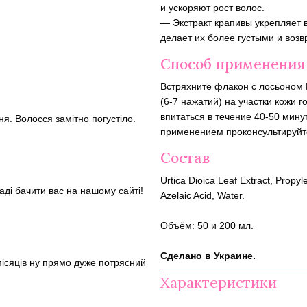
и ускоряют рост волос.
— Экстракт крапивы укрепляет 
делает их более густыми и воз
Способ применения
Встряхните флакон с лосьоном M
(6-7 нажатий) на участки кожи 
впитаться в течение 40-50 мину
я. Волосся замітно погустіло.
применением проконсультируйте
Состав
Urtica Dioica Leaf Extract, Propy
раді бачити вас на нашому сайті!
Azelaic Acid, Water.
Объём: 50 и 200 мл.
Сделано в Украине.
місяців ну прямо дуже потрясний
Характеристики