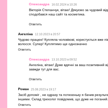
Олександра
16.02.2024 в 10:26
Вікторія Степанчук, вітаю! Дякуємо за чудовий в
сподобався наш сайт та косметика.
Ответить
Ангеліна
12.10.2023 в 20:57
Чудово працює! Купляла чоловікові, користується вже пів 
волосся. Супер! Куплятимо ще однозначно
Ответить
Олександра
13.10.2023 в 09:52
Ангеліна, вітаю! Дуже вдячні за ваш позитивний в
завжди тут для вас.
Ответить
Роман
25.08.2023 в 19:17
Засіб допоміг , не одразу та потихеньку я бачив резуль
іншими. Склад трихолог повідомив, що дуже не поганий
Ответить