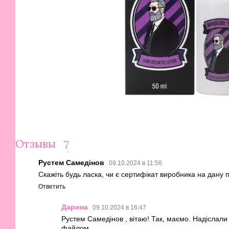
Отзывы
7
Рустем Самедінов
09.10.2024 в 11:56
Скажіть будь ласка, чи є сертифікат виробника на дану 
Ответить
Дарина
09.10.2024 в 16:47
Рустем Самедінов , вітаю! Так, маємо. Надіслал
файлом.