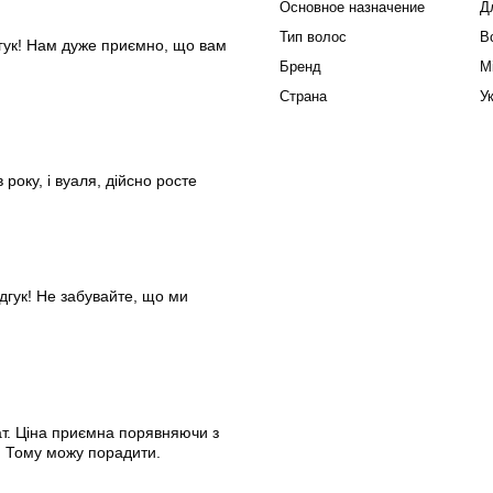
Основное назначение
Д
Тип волос
В
ідгук! Нам дуже приємно, що вам
Бренд
M
Страна
У
року, і вуаля, дійсно росте
ідгук! Не забувайте, що ми
тат. Ціна приємна порявняючи з
. Тому можу порадити.