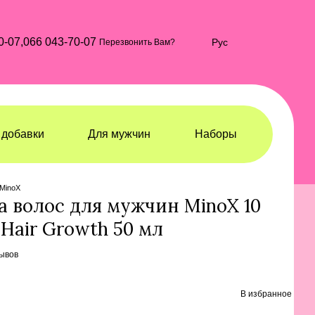
0-07,
066 043-70-07
Рус
Перезвонить Вам?
добавки
Для мужчин
Наборы
сьоны и средства от выпадения волос
 MinoX
а волос для мужчин MinoX 10
 Hair Growth 50 мл
зывов
В избранное