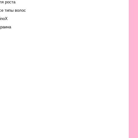
ля роста
се типы волос
inoX
краина