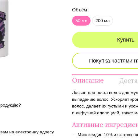
Объём
50 мл
200 мл
Купить
Описание
Доста
Лосьон для роста волос для му
выпадению волос. Ускоряет кро
продукцію?
волос, делает их густыми и ух
и дифузной алопецией, также м
Активные ингредие
и вам на електронну адресу
— Миноксидин 10% и экстракт к