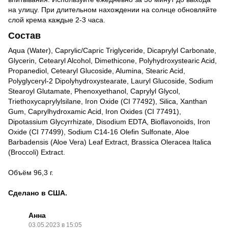
на улицу. При длительном нахождении на солнце обновляйте
слой крема каждые 2-3 часа.
Состав
Aqua (Water), Caprylic/Capric Triglyceride, Dicaprylyl Carbonate,
Glycerin, Cetearyl Alcohol, Dimethicone, Polyhydroxystearic Acid,
Propanediol, Cetearyl Glucoside, Alumina, Stearic Acid,
Polyglyceryl-2 Dipolyhydroxystearate, Lauryl Glucoside, Sodium
Stearoyl Glutamate, Phenoxyethanol, Caprylyl Glycol,
Triethoxycaprylylsilane, Iron Oxide (CI 77492), Silica, Xanthan
Gum, Caprylhydroxamic Acid, Iron Oxides (CI 77491),
Dipotassium Glycyrrhizate, Disodium EDTA, Bioflavonoids, Iron
Oxide (CI 77499), Sodium C14-16 Olefin Sulfonate, Aloe
Barbadensis (Aloe Vera) Leaf Extract, Brassica Oleracea Italica
(Broccoli) Extract.
Объём 96,3 г.
Сделано в США.
Анна
03.05.2023 в 15:05