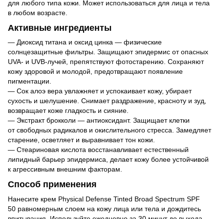
для любого типа кожи. Может использоваться для лица и тела
в любом возрасте.
Активные ингредиенты
— Диоксид титана и оксид цинка — физические
солнцезащитные фильтры. Защищают эпидермис от опасных
UVA- и UVB-лучей, препятствуют фотостарению. Сохраняют
кожу здоровой и молодой, предотвращают появление
пигментации.
— Сок алоэ вера увлажняет и успокаивает кожу, убирает
сухость и шелушение. Снимает раздражение, красноту и зуд,
возвращает коже гладкость и сияние.
— Экстракт брокколи — антиоксидант. Защищает клетки
от свободных радикалов и окислительного стресса. Замедляет
старение, осветляет и выравнивает тон кожи.
— Стеариновая кислота восстанавливает естественный
липидный барьер эпидермиса, делает кожу более устойчивой
к агрессивным внешним факторам.
Способ применения
Нанесите крем Physical Defense Tinted Broad Spectrum SPF
50 равномерным слоем на кожу лица или тела и дождитесь
впитывания. Используйте ежедневно за 30 минут до выхода