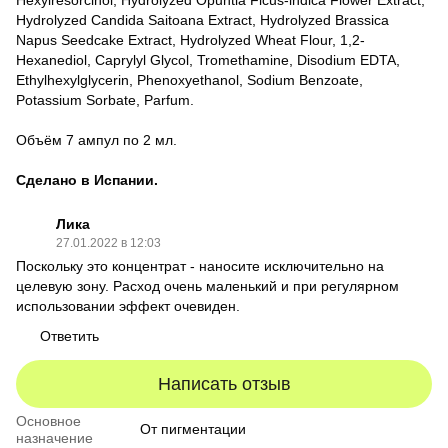
Hexylresorcinol, Hydrolyzed Opuntia Ficus-indica Flower Extract,
Hydrolyzed Candida Saitoana Extract, Hydrolyzed Brassica
Napus Seedcake Extract, Hydrolyzed Wheat Flour, 1,2-
Hexanediol, Caprylyl Glycol, Tromethamine, Disodium EDTA,
Ethylhexylglycerin, Phenoxyethanol, Sodium Benzoate,
Potassium Sorbate, Parfum.
Объём 7 ампул по 2 мл.
Сделано в Испании.
Лика
27.01.2022 в 12:03
Поскольку это концентрат - наносите исключительно на
целевую зону. Расход очень маленький и при регулярном
использовании эффект очевиден.
Ответить
Написать отзыв
Основное
От пигментации
назначение