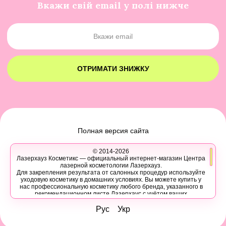
Вкажи свій email у полі нижче
ОТРИМАТИ ЗНИЖКУ
Полная версия сайта
© 2014-2026
Лазерхауз Косметикс — официальный интернет-магазин Центра
лазерной косметологии Лазерхауз.
Для закрепления результата от салонных процедур используйте
уходовую косметику в домашних условиях. Вы можете купить у
нас профессиональную косметику любого бренда, указанного в
рекомендационном листе Лазерхаус с учётом ваших
персональных скидок.
Вы также можете записаться на консультацию в Лазер Хауз к
Рус
Укр
косметологу, дерматологу, трихологу или другому эстетическому
специалисту, чтобы узнать про программы лечения кожи,