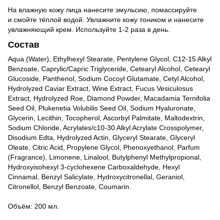
На влажную кожу лица нанесите эмульсию, помассируйте
и смойте тёплой водой. Увлажните кожу тоником и нанесите
увлажняющий крем. Используйте 1-2 раза в день.
Состав
Aqua (Water), Ethylhexyl Stearate, Pentylene Glycol, C12-15 Alkyl
Benzoate, Caprylic/Capric Triglyceride, Cetearyl Alcohol, Cetearyl
Glucoside, Panthenol, Sodium Cocoyl Glutamate, Cetyl Alcohol,
Hydrolyzed Caviar Extract, Wine Extract, Fucus Vesiculosus
Extract, Hydrolyzed Roe, Diamond Powder, Macadamia Ternifolia
Seed Oil, Plukenetia Volubilis Seed Oil, Sodium Hyaluronate,
Glycerin, Lecithin, Tocopherol, Ascorbyl Palmitate, Maltodextrin,
Sodium Chloride, Acrylates/c10-30 Alkyl Acrylate Crosspolymer,
Disodium Edta, Hydrolyzed Actin, Glyceryl Stearate, Glyceryl
Oleate, Citric Acid, Propylene Glycol, Phenoxyethanol, Parfum
(Fragrance), Limonene, Linalool, Butylphenyl Methylpropional,
Hydroxyisohexyl 3-cyclohexene Carboxaldehyde, Hexyl
Cinnamal, Benzyl Salicylate, Hydroxycitronellal, Geraniol,
Citronellol, Benzyl Benzoate, Coumarin.
Объём: 200 мл.