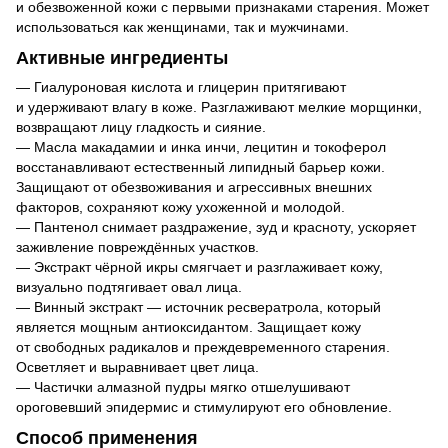
и обезвоженной кожи с первыми признаками старения. Может
использоваться как женщинами, так и мужчинами.
Активные ингредиенты
— Гиалуроновая кислота и глицерин притягивают
и удерживают влагу в коже. Разглаживают мелкие морщинки,
возвращают лицу гладкость и сияние.
— Масла макадамии и инка инчи, лецитин и токоферол
восстанавливают естественный липидный барьер кожи.
Защищают от обезвоживания и агрессивных внешних
факторов, сохраняют кожу ухоженной и молодой.
— Пантенол снимает раздражение, зуд и красноту, ускоряет
заживление повреждённых участков.
— Экстракт чёрной икры смягчает и разглаживает кожу,
визуально подтягивает овал лица.
— Винный экстракт — источник ресвератрола, который
является мощным антиоксидантом. Защищает кожу
от свободных радикалов и преждевременного старения.
Осветляет и выравнивает цвет лица.
— Частички алмазной пудры мягко отшелушивают
ороговевший эпидермис и стимулируют его обновление.
Способ применения