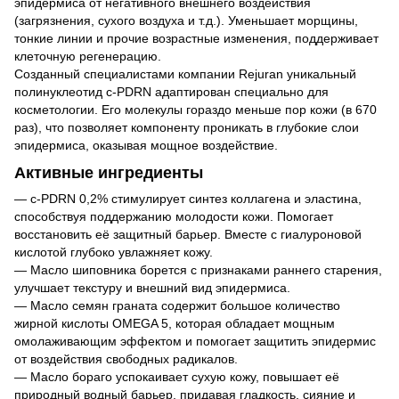
эпидермиса от негативного внешнего воздействия
(загрязнения, сухого воздуха и т.д.). Уменьшает морщины,
тонкие линии и прочие возрастные изменения, поддерживает
клеточную регенерацию.
Созданный специалистами компании Rejuran уникальный
полинуклеотид c-PDRN адаптирован специально для
косметологии. Его молекулы гораздо меньше пор кожи (в 670
раз), что позволяет компоненту проникать в глубокие слои
эпидермиса, оказывая мощное воздействие.
Активные ингредиенты
— c-PDRN 0,2% стимулирует синтез коллагена и эластина,
способствуя поддержанию молодости кожи. Помогает
восстановить её защитный барьер. Вместе с гиалуроновой
кислотой глубоко увлажняет кожу.
— Масло шиповника борется с признаками раннего старения,
улучшает текстуру и внешний вид эпидермиса.
— Масло семян граната содержит большое количество
жирной кислоты OMEGA 5, которая обладает мощным
омолаживающим эффектом и помогает защитить эпидермис
от воздействия свободных радикалов.
— Масло бораго успокаивает сухую кожу, повышает её
природный водный барьер, придавая гладкость, сияние и