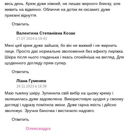
весь день. Крем дуже ніжний, не лишає жирного блиску, але
живить на відмінно. Обличчя на дотик як оксамит, дуже
приємні відчуття.
Ответить
Валентина Степанівна Козак
27.07.2024 в 16:43
Мені цей крем дуже зайшов, бо він не важкий і не жирнить
лице. Просто дає нормальне зволоження без ефекту пиріжка.
Шкіра після нього гладенька і якась спокійніша на вигляд. Для
щоденного догляду прям супер.
Ответить
Ліана Гуменюк
18.11.2023 в 18:38
Маю тьмяну шкіру. Зупинила свій вибір на цьому крему і
залишилась дуже задоволена. Використовую щодня у своєму
догляді і одразу помітила зміни. Дуже гарна якість і дійсно
зволожує. Зручна баночка і вистачило надовго.
Ответить
Олександра