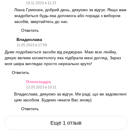
19.11.2023 в 11:23
Ліана Гуменюк, добрий день, дякуємо за відгук. Якщо вам
знадобиться будь-яка допомога або порада з вибором
засобів, звертайтесь до нас.
Ответить
Владислава
11.05.2023 в 17:58
Дуже подобаються засоби від реджуран. Маю всю лінійку,
дякую велике косметологу яка підібрала мені догляд. Зараз
моя шкіра виглядає просто нереально круто!
Ответить
Олександра
12.05.2023 в 10:11
Владислава, дякуємо за відгук. Ми раді, що ви задоволені
цим засобом. Будемо чекати Вас знову)
Ответить
Еще 1 отзыв