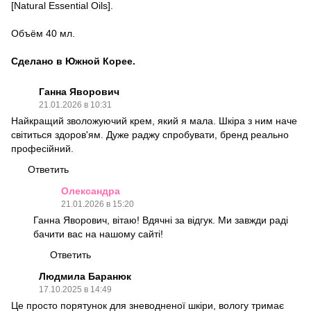
[Natural Essential Oils].
Объём 40 мл.
Сделано в Южной Корее.
Ганна Яворович
21.01.2026 в 10:31
Найкращий зволожуючий крем, який я мала. Шкіра з ним наче
світиться здоров'ям. Дуже раджу спробувати, бренд реально
професійний.
Ответить
Олександра
21.01.2026 в 15:20
Ганна Яворович, вітаю! Вдячні за відгук. Ми завжди раді
бачити вас на нашому сайті!
Ответить
Людмила Баранюк
17.10.2025 в 14:49
Це просто порятунок для зневодненої шкіри, вологу тримає