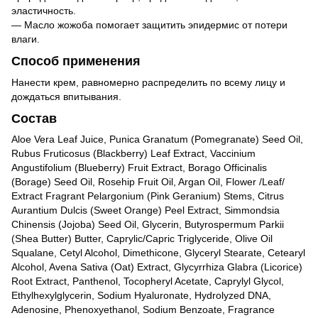
эластичность.
— Масло жожоба помогает защитить эпидермис от потери
влаги.
Способ применения
Нанести крем, равномерно распределить по всему лицу и
дождаться впитывания.
Состав
Aloe Vera Leaf Juice, Punica Granatum (Pomegranate) Seed Oil,
Rubus Fruticosus (Blackberry) Leaf Extract, Vaccinium
Angustifolium (Blueberry) Fruit Extract, Borago Officinalis
(Borage) Seed Oil, Rosehip Fruit Oil, Argan Oil, Flower /Leaf/
Extract Fragrant Pelargonium (Pink Geranium) Stems, Citrus
Aurantium Dulcis (Sweet Orange) Peel Extract, Simmondsia
Chinensis (Jojoba) Seed Oil, Glycerin, Butyrospermum Parkii
(Shea Butter) Butter, Caprylic/Capric Triglyceride, Olive Oil
Squalane, Cetyl Alcohol, Dimethicone, Glyceryl Stearate, Cetearyl
Alcohol, Avena Sativa (Oat) Extract, Glycyrrhiza Glabra (Licorice)
Root Extract, Panthenol, Tocopheryl Acetate, Caprylyl Glycol,
Ethylhexylglycerin, Sodium Hyaluronate, Hydrolyzed DNA,
Adenosine, Phenoxyethanol, Sodium Benzoate, Fragrance