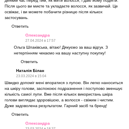
деякий час перед тим, як мити волосся, і даю йому подіяти.
Після цього ви миєте та укладаєте волосся, як зазвичай. Це
освіжає, і ви можете побачити різницю після кількох
застосувань.
Ответить
Олександра
27.04.2024 в 17:57
Ольга Шпаківська, вітаю! Дякуємо за ваш відгук. З
нетерпінням чекаємо на вашу наступну покупку!
Ответить
Наталія Білан
23.03.2024 в 15:04
Швидко допоміг мені впоратися з лупою. Він легко наноситься
на шкіру голови, заспокоює подразнення і поступово зменшує
кількість самої лупи. Вже після кількох використань шкіра
голови виглядає здоровішою, а волосся - свіжим і чистим.
Дуже задоволена результатом. Гарний засіб та бренд!
Ответить
Олександра
23.03.2024 в 18:37