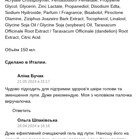
Acrylate Crosspolymer, Pentasodium Pentetate, Propylene
Glycol, Glycerin, Zinc Lactate, Propanediol, Disodium Edta,
Sodium Hydroxide, Parfum / Fragrance, Bisabolol, Piroctone
Olamine, Ziziphus Joazeiro Bark Extract, Tocopherol, Linalool,
Glycine Soja Oil / Glycine Soja (soybean) Oil, Taraxacum
Officinale Root Extract / Taraxacum Officinale (dandelion) Root
Extract, Citric Acid.
Объём 150 мл.
Сделано в Италии.
Аліна Бучак
21.05.2024 в 15:17
Чудово підходить для підтримки здоров’я шкіри голови та
зменшення лупи. Дуже рекомендую. Моя з чоловіком палочка
виручалочка.
Ответить
Ольга Шпаківська
26.04.2024 в 18:16
Дуже ефективний очищаючий гель від лупи. Наношу його на