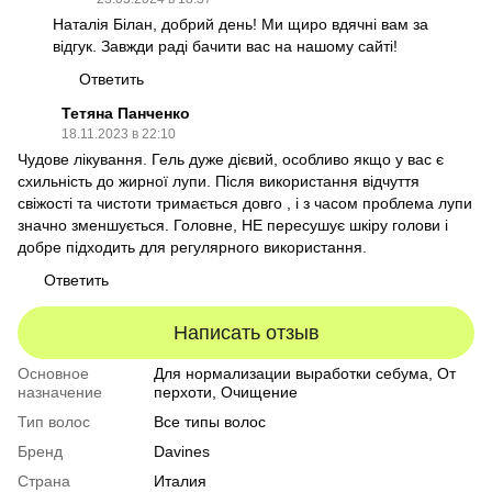
Наталія Білан, добрий день! Ми щиро вдячні вам за
відгук. Завжди раді бачити вас на нашому сайті!
Ответить
Тетяна Панченко
18.11.2023 в 22:10
Чудове лікування. Гель дуже дієвий, особливо якщо у вас є
схильність до жирної лупи. Після використання відчуття
свіжості та чистоти тримається довго , і з часом проблема лупи
значно зменшується. Головне, НЕ пересушує шкіру голови і
добре підходить для регулярного використання.
Ответить
Написать отзыв
Основное
Для нормализации выработки себума, От
назначение
перхоти, Очищение
Тип волос
Все типы волос
Бренд
Davines
Страна
Италия