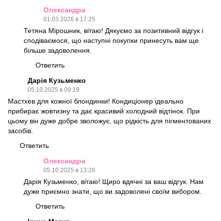
Олександра
01.03.2026 в 17:25
Тетяна Мірошник, вітаю! Дякуємо за позитивний відгук і
сподіваємося, що наступні покупки принесуть вам ще
більше задоволення.
Ответить
Дарія Кузьменко
05.10.2025 в 09:19
Мастхев для кожної блондинки! Кондиціонер ідеально
прибирає жовтизну та дає красивий холодний відтінок. При
цьому він дуже добре зволожує, що рідкість для пігментованих
засобів.
Ответить
Олександра
05.10.2025 в 13:26
Дарія Кузьменко, вітаю! Щиро вдячні за ваш відгук. Нам
дуже приємно знати, що ви задоволені своїм вибором.
Ответить