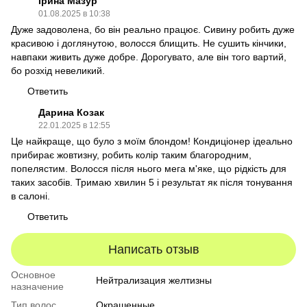
Ірина Мазур
01.08.2025 в 10:38
Дуже задоволена, бо він реально працює. Сивину робить дуже
красивою і доглянутою, волосся блищить. Не сушить кінчики,
навпаки живить дуже добре. Дорогувато, але він того вартий,
бо розхід невеликий.
Ответить
Дарина Козак
22.01.2025 в 12:55
Це найкраще, що було з моїм блондом! Кондиціонер ідеально
прибирає жовтизну, робить колір таким благородним,
попелястим. Волосся після нього мега м'яке, що рідкість для
таких засобів. Тримаю хвилин 5 і результат як після тонування
в салоні.
Ответить
Написать отзыв
Основное
Нейтрализация желтизны
назначение
Тип волос
Окрашенные