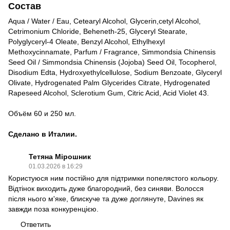
Состав
Aqua / Water / Eau, Cetearyl Alcohol, Glycerin,cetyl Alcohol,
Cetrimonium Chloride, Beheneth-25, Glyceryl Stearate,
Polyglyceryl-4 Oleate, Benzyl Alcohol, Ethylhexyl
Methoxycinnamate, Parfum / Fragrance, Simmondsia Chinensis
Seed Oil / Simmondsia Chinensis (Jojoba) Seed Oil, Tocopherol,
Disodium Edta, Hydroxyethylcellulose, Sodium Benzoate, Glyceryl
Olivate, Hydrogenated Palm Glycerides Citrate, Hydrogenated
Rapeseed Alcohol, Sclerotium Gum, Citric Acid, Acid Violet 43.
Объём 60 и 250 мл.
Сделано в Италии.
Тетяна Мірошник
01.03.2026 в 16:29
Користуюся ним постійно для підтримки попелястого кольору.
Відтінок виходить дуже благородний, без синяви. Волосся
після нього м'яке, блискуче та дуже доглянуте, Davines як
завжди поза конкуренцією.
Ответить