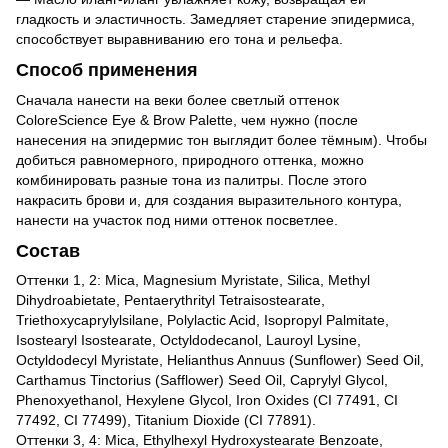
гладкость и эластичность. Замедляет старение эпидермиса,
способствует выравниванию его тона и рельефа.
Способ применения
Сначала нанести на веки более светлый оттенок
ColoreScience Eye & Brow Palette, чем нужно (после
нанесения на эпидермис тон выглядит более тёмным). Чтобы
добиться равномерного, природного оттенка, можно
комбинировать разные тона из палитры. После этого
накрасить брови и, для создания выразительного контура,
нанести на участок под ними оттенок посветлее.
Состав
Оттенки 1, 2: Mica, Magnesium Myristate, Silica, Methyl
Dihydroabietate, Pentaerythrityl Tetraisostearate,
Triethoxycaprylylsilane, Polylactic Acid, Isopropyl Palmitate,
Isostearyl Isostearate, Octyldodecanol, Lauroyl Lysine,
Octyldodecyl Myristate, Helianthus Annuus (Sunflower) Seed Oil,
Carthamus Tinctorius (Safflower) Seed Oil, Caprylyl Glycol,
Phenoxyethanol, Hexylene Glycol, Iron Oxides (CI 77491, CI
77492, CI 77499), Titanium Dioxide (CI 77891).
Оттенки 3, 4: Mica, Ethylhexyl Hydroxystearate Benzoate,