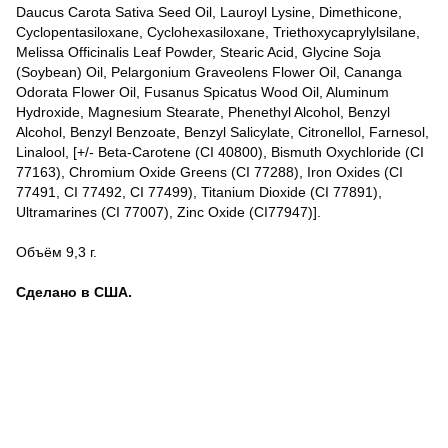
Daucus Carota Sativa Seed Oil, Lauroyl Lysine, Dimethicone,
Cyclopentasiloxane, Cyclohexasiloxane, Triethoxycaprylylsilane,
Melissa Officinalis Leaf Powder, Stearic Acid, Glycine Soja
(Soybean) Oil, Pelargonium Graveolens Flower Oil, Cananga
Odorata Flower Oil, Fusanus Spicatus Wood Oil, Aluminum
Hydroxide, Magnesium Stearate, Phenethyl Alcohol, Benzyl
Alcohol, Benzyl Benzoate, Benzyl Salicylate, Citronellol, Farnesol,
Linalool, [+/- Beta-Carotene (CI 40800), Bismuth Oxychloride (CI
77163), Chromium Oxide Greens (CI 77288), Iron Oxides (CI
77491, CI 77492, CI 77499), Titanium Dioxide (CI 77891),
Ultramarines (CI 77007), Zinc Oxide (CI77947)].
Объём 9,3 г.
Сделано в США.