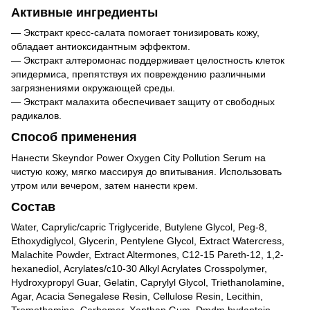
Активные ингредиенты
— Экстракт кресс-салата помогает тонизировать кожу,
обладает антиоксидантным эффектом.
— Экстракт алтеромонас поддерживает целостность клеток
эпидермиса, препятствуя их повреждению различными
загрязнениями окружающей среды.
— Экстракт малахита обеспечивает защиту от свободных
радикалов.
Способ применения
Нанести Skeyndor Power Oxygen City Pollution Serum на
чистую кожу, мягко массируя до впитывания. Использовать
утром или вечером, затем нанести крем.
Состав
Water, Caprylic/capric Triglyceride, Butylene Glycol, Peg-8,
Ethoxydiglycol, Glycerin, Pentylene Glycol, Extract Watercress,
Malachite Powder, Extract Altermones, C12-15 Pareth-12, 1,2-
hexanediol, Acrylates/c10-30 Alkyl Acrylates Crosspolymer,
Hydroxypropyl Guar, Gelatin, Caprylyl Glycol, Triethanolamine,
Agar, Acacia Senegalese Resin, Cellulose Resin, Lecithin,