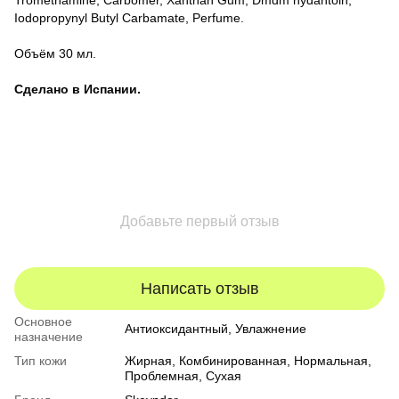
Tromethamine, Carbomer, Xanthan Gum, Dmdm hydantoin,
Iodopropynyl Butyl Carbamate, Perfume.
Объём 30 мл.
Сделано в Испании.
Добавьте первый отзыв
Написать отзыв
Основное
Антиоксидантный, Увлажнение
назначение
Тип кожи
Жирная
,
Комбинированная
,
Нормальная
,
Проблемная
,
Сухая