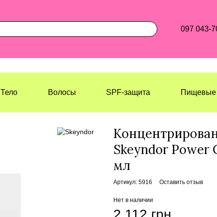
097 043-7
Тело
Волосы
SPF-защита
Пищевые 
Лазерхауз Косметикс
Лицо
Сыво
Концентрирован
Skeyndor Power C
мл
Артикул: 5916
Оставить отзыв
Нет в наличии
2 112 грн