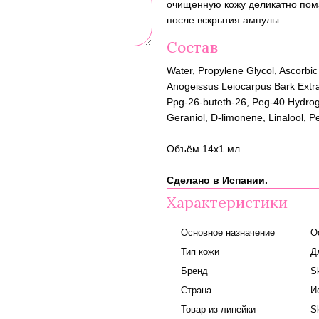
очищенную кожу деликатно пома
после вскрытия ампулы.
Состав
Water, Propylene Glycol, Ascorbic
Anogeissus Leiocarpus Bark Extr
Ppg-26-buteth-26, Peg-40 Hydrogen
Geraniol, D-limonene, Linalool, P
Объём 14x1 мл.
Сделано в Испании.
Характеристики
Основное назначение
О
Тип кожи
Д
Бренд
S
Страна
И
Товар из линейки
S