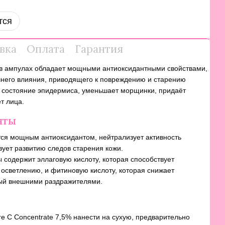
тся
вка
Оплата
Гарантия
в ампулах обладает мощными антиоксидантными свойствами,
шнего влияния, приводящего к повреждению и старению
е состояние эпидермиса, уменьшает морщинки, придаёт
т лица.
нты
ся мощным антиоксидантом, нейтрализует активность
вует развитию следов старения кожи.
 содержит эллаговую кислоту, которая способствует
 осветлению, и фитиновую кислоту, которая снижает
ный внешними раздражителями.
e C Concentrate 7,5% нанести на сухую, предварительно