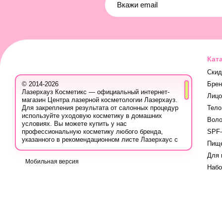
Кат
Скид
Бре
© 2014-2026
Лазерхауз Косметикс — официальный интернет-
Лицо
магазин Центра лазерной косметологии Лазерхауз.
Тело
Для закрепления результата от салонных процедур
используйте уходовую косметику в домашних
Вол
условиях. Вы можете купить у нас
SPF-
профессиональную косметику любого бренда,
указанного в рекомендационном листе Лазерхаус с
Пище
учётом ваших персональных скидок.
Для 
Вы также можете записаться на консультацию в
Мобильная версия
Лазер Хауз к косметологу, дерматологу, трихологу
Наб
или другому эстетическому специалисту, чтобы
узнать про программы лечения кожи, безопасную
систему использования лечебных продуктов и
марок, методах борьбы с проблемой, учитывая
вашу индивидуальность.
Вся продукция для домашнего ухода на сайте
сертифицирована, так как приобретается у