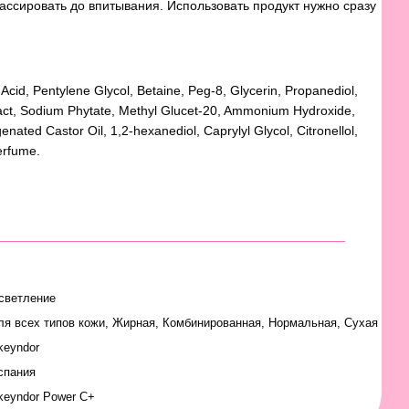
ссировать до впитывания. Использовать продукт нужно сразу
 Acid, Pentylene Glycol, Betaine, Peg-8, Glycerin, Propanediol,
act, Sodium Phytate, Methyl Glucet-20, Ammonium Hydroxide,
ated Castor Oil, 1,2-hexanediol, Caprylyl Glycol, Citronellol,
erfume.
светление
ля всех типов кожи
,
Жирная
,
Комбинированная
,
Нормальная
,
Сухая
keyndor
спания
keyndor Power C+