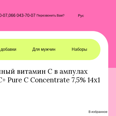
0-07,
066 043-70-07
Рус
Перезвонить Вам?
добавки
Для мужчин
Наборы
ротки
Сыворотки Skeyndor
ный витамин C в ампулах
+ Pure C Concentrate 7,5% 14x1
В избранное