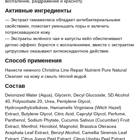
воспаление, раздражение и красноту.
Активные ингредиенты
— Экстракт гамамелиса обладает антибактериальными
свойствами, помогает уменьшить поры и залечить
потрескавшуюся кожу.
— Экстракты зелёного чая и капусты кейл обеспечивают
детокс-эффект, борются с воспалениями, вместе с экстрактом
цитрусовых оказывают антиоксидантное действие.
Способ применения
Нанести немного Christina Line Repair Nutrient Pure Natural
Cleanser на кожу и смыть тёплой водой.
Состав
Deionized Water (Aqua), Glycerin, Decyl Glucoside, SD Alcohol
40, Polysorbate 20, Urea, Pentylene Glycol,
Hydroxyethylcellulose, Hamamelis Virginiana (Witch Hazel)
Extract, Butylene Glycol, Citric Acid, Caprylyl Glycol, Perfume,
Panthenol, Sodium Phytate, Cucumis Sativus (Cucumber) Fruit
Extract, Menthol, Honokiol, Magnolol, Brassica Oleracea
Acephala Leaf Extract, Benzyl Alcohol, Camellia Sinensis Leaf
Extract, Citrus Junos Peel Extract, Citrus Unshiu Peel Extract,