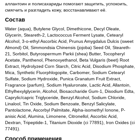
аллантоин и полисахариды помогают защитить, успокоить,
смягчить и разгладить кожу, восстанавливают её.
Состав
Water (aqua), Butylene Glycol, Dimethicone, Decyl Oleate,
Glycerin, Steareth-2, Lactococcus Ferment Lysate, Cetearyl
Alcohol, 3-o-ethyl Ascorbic Acid, Prunus Amygdalus Dulcis (sweet
Almond) Oil, Simmondsia Chinensis (jojoba) Seed Oil, Steareth-
21, Sorbitol, Butyrospermum Parkii (shea) Butter, Tocopheryl
Acetate, Panthenol, Phenoxyethanol, Beta Vulgaris (beet) Root
Extract, Hydrolyzed Corn Starch, Citric Acid, Disodium Phosphate,
Mica, Synthetic Fluorphlogopite, Carbomer, Sodium Cetearyl
Sulfate, Sodium Hydroxide, Punica Granatum Fruit Extract,
Fragrance (parfum), Sodium Hyaluronate, Lactic Acid, Allantoin,
Ethylhexylglycerin, Alcohol, Biosaccharide Gum-1, Disodium Edta,
Caprylic/capric Triglyceride, Benzyl Alcohol, Sodium Chloride,
Linalool, Tin Oxide, Sodium Benzoate, Benzyl Salicylate,
Pantolactone, Ascorbyl Palmitate, Alpha-isomethyl Ionone, P-
anisic Acid, Alumina, Limonene, Citronellol, Ascorbic Acid,
Dextran, Tripeptide-1, Titanium Dioxide (ci 77891), Iron Oxides (ci
77491).
Способ применения