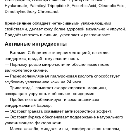
Hyaluronate, Palmitoyl Tripeptide-5, Ascorbic Acid, Oleanolic Acid,
Dimethylmethoxy Chromanol.
Крем-сияние
обладает интенсивными увлажняющими
свойствами, делает кожу более здоровой визуально и упругой.
Придаёт мягкость и сияние, укрепляет и разглаживает.
Активные ингредиенты
— Витамин C борется с гиперпигментацией, осветляя
эпидермис, придаёт ему эластичность.
— Перламутровые микрочастички обеспечивают коже
великолепное сияние.
— Разномолекулярная гиалуроновая кислота способствует
глубокому увлажнению кожи на 24 часа.
— Трипептид-1 помогает скорректировать морщины,
возвращает упругость и обновляет эпидермис.
— Пробиотики стабилизируют и восстанавливают
эпидермальный барьер.
— Экстракт граната оказывает антивозрастной эффект.
— Экстракт буряка обеспечивает поддержание натурального
увлажняющего фактора кожи.
— Масла жожоба, миндаля и ши, токоферол с пантенолом,