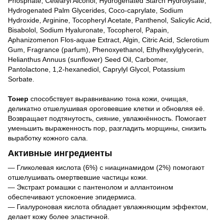
Phosphate, Cetearyl Alcohol, Hydrogenated Starch Hydrolysate,
Hydrogenated Palm Glycerides, Coco-caprylate, Sodium
Hydroxide, Arginine, Tocopheryl Acetate, Panthenol, Salicylic Acid,
Bisabolol, Sodium Hyaluronate, Tocopherol, Papain,
Aphanizomenon Flos-aquae Extract, Algin, Citric Acid, Sclerotium
Gum, Fragrance (parfum), Phenoxyethanol, Ethylhexylglycerin,
Helianthus Annuus (sunflower) Seed Oil, Carbomer,
Pantolactone, 1,2-hexanediol, Caprylyl Glycol, Potassium
Sorbate.
Тонер
способствует выравниванию тона кожи, очищая,
деликатно отшелушивая ороговевшие клетки и обновляя её.
Возвращает подтянутость, сияние, увлажнённость. Помогает
уменьшить выраженность пор, разгладить морщины, снизить
выработку кожного сала.
Активные ингредиенты
— Гликолевая кислота (6%) с ниацинамидом (2%) помогают
отшелушивать омертвевшие частицы кожи.
— Экстракт ромашки с пантенолом и аллантоином
обеспечивают успокоение эпидермиса.
— Гиалуроновая кислота обладает увлажняющим эффектом,
делает кожу более эластичной.