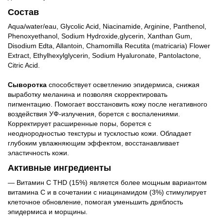
Состав
Aqua/water/eau, Glycolic Acid, Niacinamide, Arginine, Panthenol,
Phenoxyethanol, Sodium Hydroxide,glycerin, Xanthan Gum,
Disodium Edta, Allantoin, Chamomilla Recutita (matricaria) Flower
Extract, Ethylhexylglycerin, Sodium Hyaluronate, Pantolactone,
Citric Acid.
Сыворотка
способствует осветлению эпидермиса, снижая
выработку меланина и позволяя скорректировать
пигментацию. Помогает восстановить кожу после негативного
воздействия УФ-излучения, борется с воспалениями.
Корректирует расширенные поры, борется с
неоднородностью текстуры и тусклостью кожи. Обладает
глубоким увлажняющим эффектом, восстанавливает
эластичность кожи.
Активные ингредиенты
— Витамин C THD (15%) является более мощным вариантом
витамина C и в сочетании с ниацинамидом (3%) стимулирует
клеточное обновление, помогая уменьшить дряблость
эпидермиса и морщины.