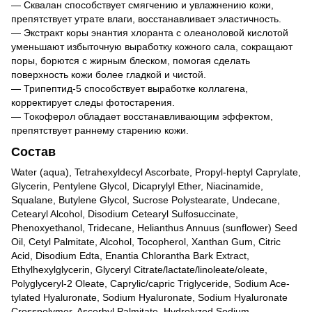
— Сквалан способствует смягчению и увлажнению кожи,
препятствует утрате влаги, восстанавливает эластичность.
— Экстракт коры энантия хлоранта с олеаноловой кислотой
уменьшают избыточную выработку кожного сала, сокращают
поры, борются с жирным блеском, помогая сделать
поверхность кожи более гладкой и чистой.
— Трипептид-5 способствует выработке коллагена,
корректирует следы фотостарения.
— Токоферол обладает восстанавливающим эффектом,
препятствует раннему старению кожи.
Состав
Water (aqua), Tetrahexyldecyl Ascorbate, Propyl-heptyl Caprylate,
Glycerin, Pentylene Glycol, Dicaprylyl Ether, Niacinamide,
Squalane, Butylene Glycol, Sucrose Polystearate, Undecane,
Cetearyl Alcohol, Disodium Cetearyl Sulfosuccinate,
Phenoxyethanol, Tridecane, Helianthus Annuus (sunflower) Seed
Oil, Cetyl Palmitate, Alcohol, Tocopherol, Xanthan Gum, Citric
Acid, Disodium Edta, Enantia Chlorantha Bark Extract,
Ethylhexylglycerin, Glyceryl Citrate/lactate/linoleate/oleate,
Polyglyceryl-2 Oleate, Caprylic/capric Triglyceride, Sodium Ace-
tylated Hyaluronate, Sodium Hyaluronate, Sodium Hyaluronate
Crosspolymer, Ascorbyl Palmitate, Hydrolyzed Sodium