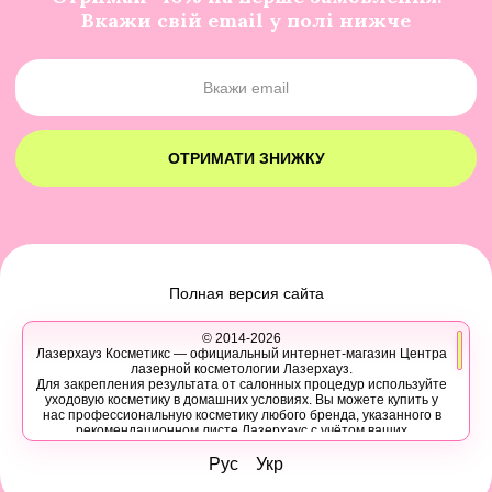
Вкажи свій email у полі нижче
ОТРИМАТИ ЗНИЖКУ
Полная версия сайта
© 2014-2026
Лазерхауз Косметикс — официальный интернет-магазин Центра
лазерной косметологии Лазерхауз.
Для закрепления результата от салонных процедур используйте
уходовую косметику в домашних условиях. Вы можете купить у
нас профессиональную косметику любого бренда, указанного в
рекомендационном листе Лазерхаус с учётом ваших
персональных скидок.
Вы также можете записаться на консультацию в Лазер Хауз к
Рус
Укр
косметологу, дерматологу, трихологу или другому эстетическому