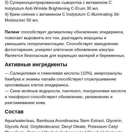
3)
Суперконцентрированная сыворотка с витамином C
Instytutum Anti-Wrinkle Brightening C-Erum 30 мл.
4)
Крем-сияние с витамином C Instytutum C-Illuminating 3d-
Moisturizer 50 мл.
Пилинг
способствует деликатному обновлению эпидермиса,
помогает выровнять его тон, разгладить морщины и
уменьшить гиперпигментацию. Способствует замедлению
фотостарения, ускоряет клеточное обновление изнутри.
Является безопасным для кормящих матерей и беременных.
Активные ингредиенты
— Салициловая и гликолевая кислоты (10%), микрогранулы
бамбука и энзимы папайи способствуют отшелушиванию
ороговевших клеток эпидермиса.
— Сине-зелёные водоросли, пантенол, гиалуроновая кислота
и токоферол способствуют обновлению, увлажнению и
разглаживанию кожи.
Состав
Aqua/water/eau, Bambusa Arundinacea Stem Extract, Glycerin,
Glycolic Acid, Octyldodecanol, Decyl Oleate, Potassium Cetyl