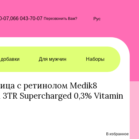
0-07,
066 043-70-07
Рус
Перезвонить Вам?
добавки
Для мужчин
Наборы
ротки
Сыворотки Medik8
ица с ретинолом Medik8
ol 3TR Supercharged 0,3% Vitamin
В избранное