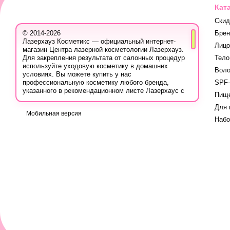
Кат
Скид
Бре
© 2014-2026
Лазерхауз Косметикс — официальный интернет-
Лицо
магазин Центра лазерной косметологии Лазерхауз.
Тело
Для закрепления результата от салонных процедур
используйте уходовую косметику в домашних
Вол
условиях. Вы можете купить у нас
SPF-
профессиональную косметику любого бренда,
указанного в рекомендационном листе Лазерхаус с
Пище
учётом ваших персональных скидок.
Для 
Вы также можете записаться на консультацию в
Мобильная версия
Лазер Хауз к косметологу, дерматологу, трихологу
Наб
или другому эстетическому специалисту, чтобы
узнать про программы лечения кожи, безопасную
систему использования лечебных продуктов и
марок, методах борьбы с проблемой, учитывая
вашу индивидуальность.
Вся продукция для домашнего ухода на сайте
сертифицирована, так как приобретается у
официальных поставщиков в Украине: вы можете
быть уверены в высоком качестве. Берегите своё
здоровье и не покупайте косметические средства
на сомнительных площадках по заниженным ценам.
В ассортименте вы найдёте оригинальную
космецевтику для мужчин и женщин любого