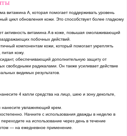
нты
ма витамина A, которая помогает поддерживать уровень
нный цикл обновления кожи. Это способствует более гладкому
ет активность витамина A в коже, повышая омолаживающий
раздражающих побочных действий.
тичный компонентам кожи, который помогает укреплять
 питая кожу.
идант, обеспечивающий дополнительную защиту от
ых свободными радикалами. Он также усиливает действие
альных видимых результатов.
анесите 4 капли средства на лицо, шею и зону декольте,
ем нанесите увлажняющий крем.
 постепенно. Начните с использования дважды в неделю в
 переходите на использование через день в течение
потом — на ежедневное применение.