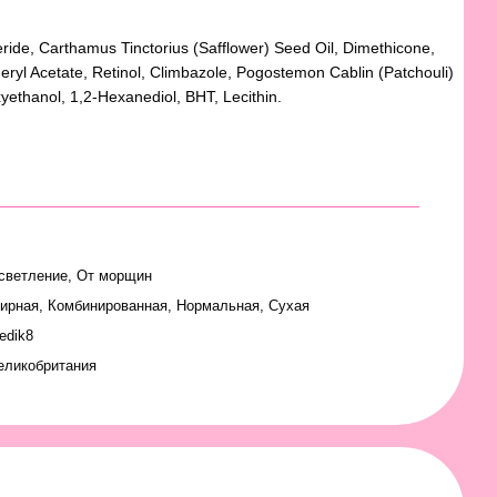
eride, Carthamus Tinctorius (Safflower) Seed Oil, Dimethicone,
yl Acetate, Retinol, Climbazole, Pogostemon Cablin (Patchouli)
yethanol, 1,2-Hexanediol, BHT, Lecithin.
светление, От морщин
ирная
,
Комбинированная
,
Нормальная
,
Сухая
edik8
еликобритания