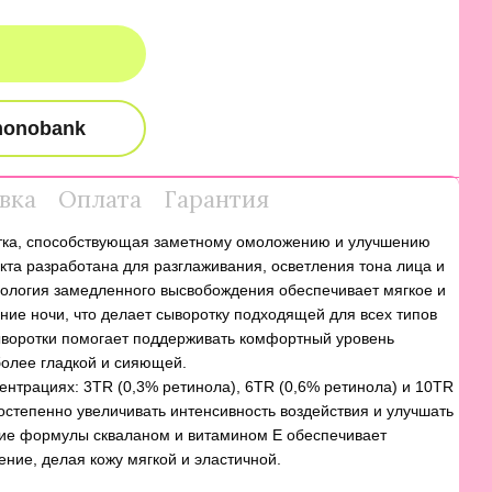
вка
Оплата
Гарантия
оротка, способствующая заметному омоложению и улучшению
кта разработана для разглаживания, осветления тона лица и
нология замедленного высвобождения обеспечивает мягкое и
ние ночи, что делает сыворотку подходящей для всех типов
ыворотки помогает поддерживать комфортный уровень
более гладкой и сияющей.
ентрациях: 3TR (0,3% ретинола), 6TR (0,6% ретинола) и 10TR
остепенно увеличивать интенсивность воздействия и улучшать
ие формулы скваланом и витамином E обеспечивает
ние, делая кожу мягкой и эластичной.