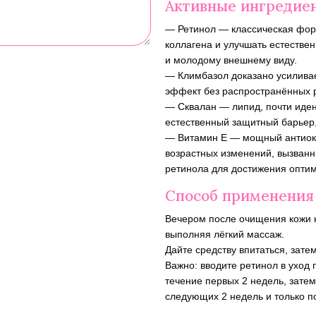
Активные ингредие
— Ретинол — классическая фор
коллагена и улучшать естестве
и молодому внешнему виду.
— Климбазол доказано усилива
эффект без распространённых 
— Сквалан — липид, почти иден
естественный защитный барьер,
— Витамин E — мощный антиокс
возрастных изменений, вызванн
ретинола для достижения оптим
Способ применения
Вечером после очищения кожи н
выполняя лёгкий массаж.
Дайте средству впитаться, зат
Важно: вводите ретинол в уход
течение первых 2 недель, затем
следующих 2 недель и только 