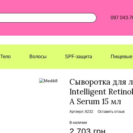
097 043-7
Тело
Волосы
SPF-защита
Пищевые 
Лазерхауз Косметикс
Лицо
Сыво
Сыворотка для л
Intelligent Retin
A Serum 15 мл
Артикул: 8232
Оставить отзыв
В наличии
2 703 грн