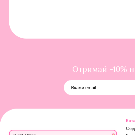
Отримай -10% на
Кат
Скид