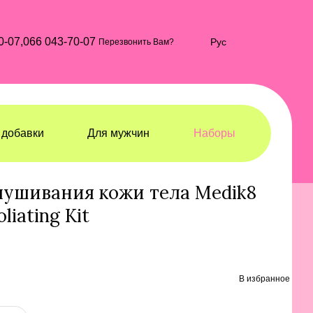
0-07,
066 043-70-07
Рус
Перезвонить Вам?
добавки
Для мужчин
Наборы
боры для тела
Наборы для тела Medik8
лушивания кожи тела Medik8
liating Kit
В избранное