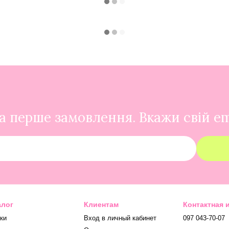
 перше замовлення. Вкажи свій em
алог
Клиентам
Контактная
ки
Вход в личный кабинет
097 043-70-07