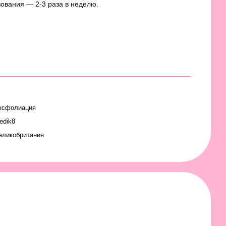
ования — 2-3 раза в неделю.
ксфолиация
edik8
еликобритания