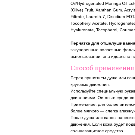
Oil/Hydrogenated Moringa Oil Est
(Olive) Fruit, Xanthan Gum, Acryl
Filtrate, Laureth-7, Disodium ED
Tocopheryl Acetate, Hydrogenated
Hyaluronate, Tocopherol, Coumar
Перчатка для отшелушивания 
закупоренные волосяные фоллик
использовании, она идеально по
Способ применения
Перед принятием душа или ванн
круговые движения.
Используйте специальную рукави
движениями. Оставьте средство 
Примечание: для более интенси
более мягкого — слегка влажну
После душа или ванны нанесите 
движения. Если кожа будет под
солнцезащитное средство.