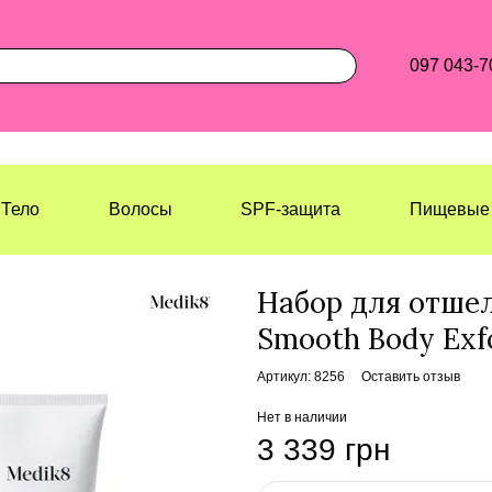
097 043-7
Тело
Волосы
SPF-защита
Пищевые 
Лазерхауз Косметикс
Наборы
На
Набор для отше
Smooth Body Exfo
Артикул: 8256
Оставить отзыв
Нет в наличии
3 339 грн