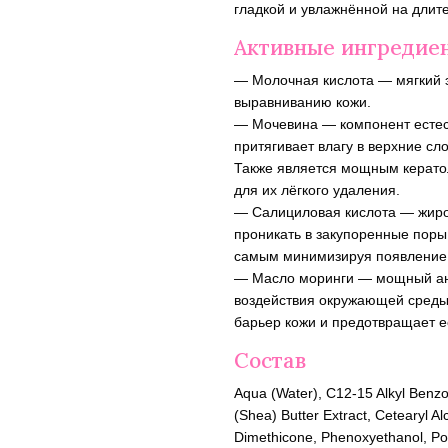
гладкой и увлажнённой на длит
Активные ингредие
— Молочная кислота — мягкий э
выравниванию кожи.
— Мочевина — компонент естес
притягивает влагу в верхние сл
Также является мощным кератол
для их лёгкого удаления.
— Салициловая кислота — жиро
проникать в закупоренные поры
самым минимизируя появление 
— Масло моринги — мощный ант
воздействия окружающей среды.
барьер кожи и предотвращает е
Состав
Aqua (Water), C12-15 Alkyl Benzo
(Shea) Butter Extract, Cetearyl Al
Dimethicone, Phenoxyethanol, Pol