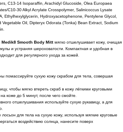
ers, C13-14 Isoparaffin, Arachidyl Glucoside, Olea Europaea
ates/C10-30 Alkyl Acrylate Crosspolymer, Salinicoccus Lysate
TA, Ethylhexylglycerin, Hydroxyacetophenone, Pentylene Glycol,
 Vegetable Oil, Dipteryx Odorata (Tonka) Bean Extract, Sodium
in.
Medik8 Smooth Body Mitt
мягко отшелушивает кожу, очищая
улы и устраняя шероховатости. Компактная и удобная в
дходит для регулярного ухода за кожей.
ы помассируйте сухую кожу скрабом для тела, совершая
цу, чтобы мягко втереть скраб в кожу лёгкими круговыми
на коже до 5 минут, после чего смойте.
вного отшелушивания используйте сухую рукавицу, а для
ю.
лосьон для тела на сухую кожу, используя мягкие круговые
вергаться воздействию солнца, нанесите поверх