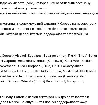
дроксикислота (AHA), которая нежно отшелушивает кожу,
печивая глубокое увлажнение.
мягкое механическое отшелушивание, улучшая внешний вид и
тиоксидант, формирующий защитный барьер на поверхности
ающего и старящего воздействия факторов окружающей
той, которая дополнительно поддерживает естественный
, Cetearyl Alcohol, Squalane, Butyrospermum Parkii (Shea) Butter
yl-4 Caprate, Helianthus Annuus (Sunflower) Seed Wax, Sodium
xyethanol, Olea Europaea (Olive) Fruit, Polyacrylamide,
d Moringa Oil Esters, C13-14 Isoparaffin, Acrylates/C10-30 Alkyl
nated Vegetable Oil, Bambusa Arundinacea (Bamboo) Stem
erin, Dipteryx Odorata (Tonka) Bean Extract, Tocopherol,
th Body Lotion
с лёгкой текстурой быстро впитывается и
делая мягкой на ощупь. Этот лосьон поддерживает кожу