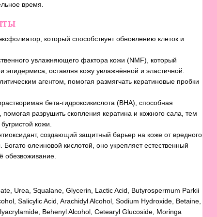
ельное время.
нты
ксфолиатор, который способствует обновлению клеток и
твенного увлажняющего фактора кожи (NMF), который
ои эпидермиса, оставляя кожу увлажнённой и эластичной.
итическим агентом, помогая размягчать кератиновые пробки
растворимая бета-гидроксикислота (BHA), способная
, помогая разрушить скопления кератина и кожного сала, тем
бугристой кожи.
иоксидант, создающий защитный барьер на коже от вредного
 Богато олеиновой кислотой, оно укрепляет естественный
ё обезвоживание.
ate, Urea, Squalane, Glycerin, Lactic Acid, Butyrospermum Parkii
cohol, Salicylic Acid, Arachidyl Alcohol, Sodium Hydroxide, Betaine,
yacrylamide, Behenyl Alcohol, Cetearyl Glucoside, Moringa