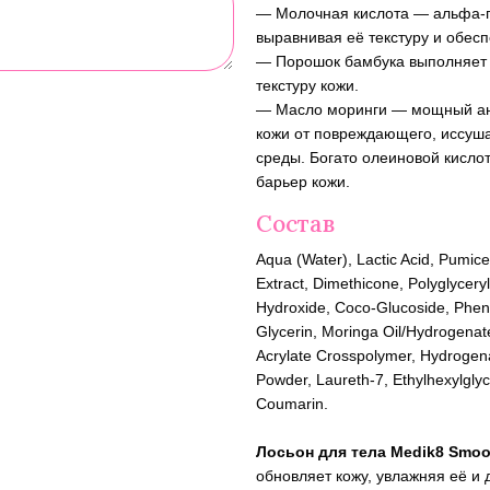
— Молочная кислота — альфа-ги
выравнивая её текстуру и обес
— Порошок бамбука выполняет 
текстуру кожи.
— Масло моринги — мощный ан
кожи от повреждающего, иссуш
среды. Богато олеиновой кисло
барьер кожи.
Состав
Aqua (Water), Lactic Acid, Pumice
Extract, Dimethicone, Polyglycer
Hydroxide, Coco-Glucoside, Pheno
Glycerin, Moringa Oil/Hydrogenate
Acrylate Crosspolymer, Hydroge
Powder, Laureth-7, Ethylhexylglyc
Coumarin.
Лосьон для тела Medik8 Smoo
обновляет кожу, увлажняя её и 