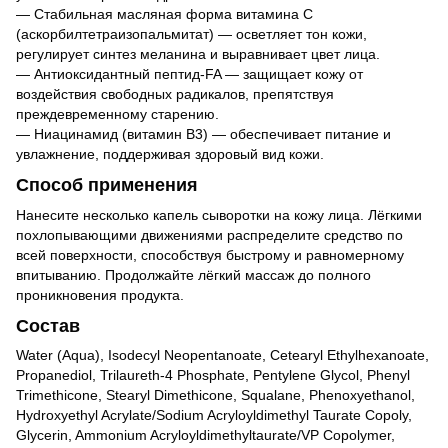
— Стабильная масляная форма витамина C
(аскорбилтетраизопальмитат) — осветляет тон кожи,
регулирует синтез меланина и выравнивает цвет лица.
— Антиоксидантный пептид-FA — защищает кожу от
воздействия свободных радикалов, препятствуя
преждевременному старению.
— Ниацинамид (витамин B3) — обеспечивает питание и
увлажнение, поддерживая здоровый вид кожи.
Способ применения
Нанесите несколько капель сыворотки на кожу лица. Лёгкими
похлопывающими движениями распределите средство по
всей поверхности, способствуя быстрому и равномерному
впитыванию. Продолжайте лёгкий массаж до полного
проникновения продукта.
Состав
Water (Aqua), Isodecyl Neopentanoate, Cetearyl Ethylhexanoate,
Propanediol, Trilaureth-4 Phosphate, Pentylene Glycol, Phenyl
Trimethicone, Stearyl Dimethicone, Squalane, Phenoxyethanol,
Hydroxyethyl Acrylate/Sodium Acryloyldimethyl Taurate Copoly,
Glycerin, Ammonium Acryloyldimethyltaurate/VP Copolymer,