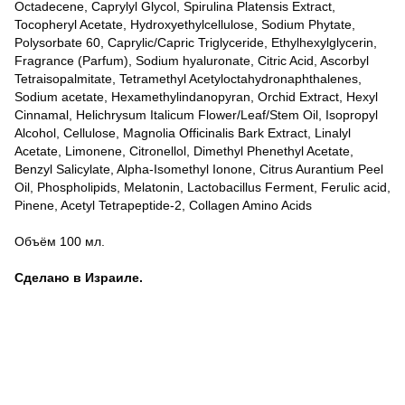
Octadecene, Caprylyl Glycol, Spirulina Platensis Extract,
Tocopheryl Acetate, Hydroxyethylcellulose, Sodium Phytate,
Polysorbate 60, Caprylic/Capric Triglyceride, Ethylhexylglycerin,
Fragrance (Parfum), Sodium hyaluronate, Citric Acid, Ascorbyl
Tetraisopalmitate, Tetramethyl Acetyloctahydronaphthalenes,
Sodium acetate, Hexamethylindanopyran, Orchid Extract, Hexyl
Cinnamal, Helichrysum Italicum Flower/Leaf/Stem Oil, Isopropyl
Alcohol, Cellulose, Magnolia Officinalis Bark Extract, Linalyl
Acetate, Limonene, Citronellol, Dimethyl Phenethyl Acetate,
Benzyl Salicylate, Alpha-Isomethyl Ionone, Citrus Aurantium Peel
Oil, Phospholipids, Melatonin, Lactobacillus Ferment, Ferulic acid,
Pinene, Acetyl Tetrapeptide-2, Collagen Amino Acids
Объём 100 мл.
Сделано в Израиле.