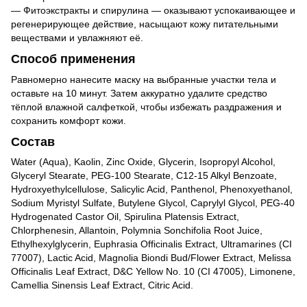
— Фитоэкстракты и спирулина — оказывают успокаивающее и
регенерирующее действие, насыщают кожу питательными
веществами и увлажняют её.
Способ применения
Равномерно нанесите маску на выбранные участки тела и
оставьте на 10 минут. Затем аккуратно удалите средство
тёплой влажной салфеткой, чтобы избежать раздражения и
сохранить комфорт кожи.
Состав
Water (Aqua), Kaolin, Zinc Oxide, Glycerin, Isopropyl Alcohol,
Glyceryl Stearate, PEG-100 Stearate, C12-15 Alkyl Benzoate,
Hydroxyethylcellulose, Salicylic Acid, Panthenol, Phenoxyethanol,
Sodium Myristyl Sulfate, Butylene Glycol, Caprylyl Glycol, PEG-40
Hydrogenated Castor Oil, Spirulina Platensis Extract,
Chlorphenesin, Allantoin, Polymnia Sonchifolia Root Juice,
Ethylhexylglycerin, Euphrasia Officinalis Extract, Ultramarines (CI
77007), Lactic Acid, Magnolia Biondi Bud/Flower Extract, Melissa
Officinalis Leaf Extract, D&C Yellow No. 10 (CI 47005), Limonene,
Camellia Sinensis Leaf Extract, Citric Acid.