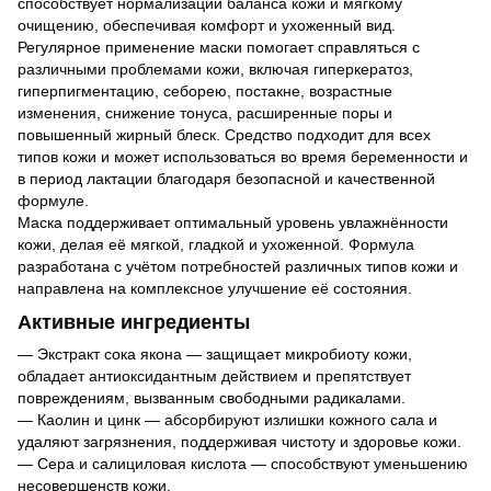
способствует нормализации баланса кожи и мягкому
очищению, обеспечивая комфорт и ухоженный вид.
Регулярное применение маски помогает справляться с
различными проблемами кожи, включая гиперкератоз,
гиперпигментацию, себорею, постакне, возрастные
изменения, снижение тонуса, расширенные поры и
повышенный жирный блеск. Средство подходит для всех
типов кожи и может использоваться во время беременности и
в период лактации благодаря безопасной и качественной
формуле.
Маска поддерживает оптимальный уровень увлажнённости
кожи, делая её мягкой, гладкой и ухоженной. Формула
разработана с учётом потребностей различных типов кожи и
направлена на комплексное улучшение её состояния.
Активные ингредиенты
— Экстракт сока якона — защищает микробиоту кожи,
обладает антиоксидантным действием и препятствует
повреждениям, вызванным свободными радикалами.
— Каолин и цинк — абсорбируют излишки кожного сала и
удаляют загрязнения, поддерживая чистоту и здоровье кожи.
— Сера и салициловая кислота — способствуют уменьшению
несовершенств кожи.