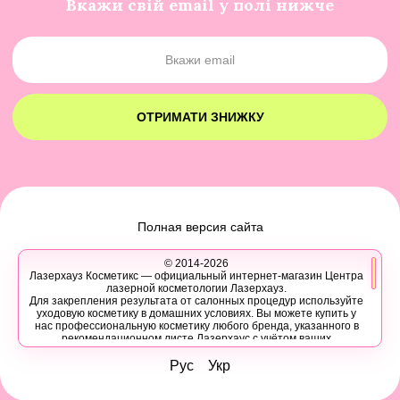
Вкажи свій email у полі нижче
ОТРИМАТИ ЗНИЖКУ
Полная версия сайта
© 2014-2026
Лазерхауз Косметикс — официальный интернет-магазин Центра
лазерной косметологии Лазерхауз.
Для закрепления результата от салонных процедур используйте
уходовую косметику в домашних условиях. Вы можете купить у
нас профессиональную косметику любого бренда, указанного в
рекомендационном листе Лазерхаус с учётом ваших
персональных скидок.
Вы также можете записаться на консультацию в Лазер Хауз к
Рус
Укр
косметологу, дерматологу, трихологу или другому эстетическому
специалисту, чтобы узнать про программы лечения кожи,