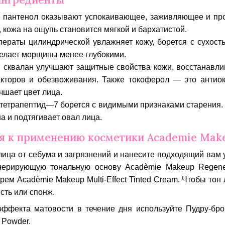
 пантенол оказывают успокаивающее, заживляющее и про
 кожа на ощупь становится мягкой и бархатистой.
ераты цилиндрической увлажняет кожу, борется с сухост
делает морщины менее глубокими.
 сквалан улучшают защитные свойства кожи, восстанавли
кторов и обезвоживания. Также токоферол — это антиокс
чшает цвет лица.
етрапептид—7 борется с видимыми признаками старения. 
а и подтягивает овал лица.
я к применению косметики Academie Mak
лица от себума и загрязнений и нанесите подходящий ва
нерирующую тональную основу Acadèmie Makeup Regenera
ем Acadèmie Makeup Multi-Effect Tinted Cream. Чтобы тон
сть или спонж.
эффекта матовости в течение дня используйте Пудру-бр
 Powder.