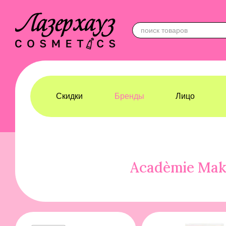
Перейти к основному контенту
Скидки
Бренды
Лицо
Лазерхауз Косметикс
Бренды
Academie
Acadèmie Ma