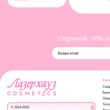
Отримай -10% на
Кат
Скид
Бре
Лицо
Тело
© 2014-2026