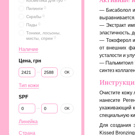
Косметика для губ
0
Пилинги
— Бисаболол и
0
Скрабы
выравнивается,
0
Пады
— Экстракт имп
эластичность, 
Тоники, лосьоны,
0
мисты, спреи
— Токоферол и
от внешних фа
Наличие
усталости и улу
Цена, грн
— Пальмитоил т
От Цена, грн
До Цена, грн
синтез коллаген
OK
Инструкци
Тип кожи
Очистите кожу 
SPF
нанесите
Реге
От SPF
До SPF
ухаживающий кр
OK
специальную ки
Линейка
Для создания 
Kissed Bronzing
Страна