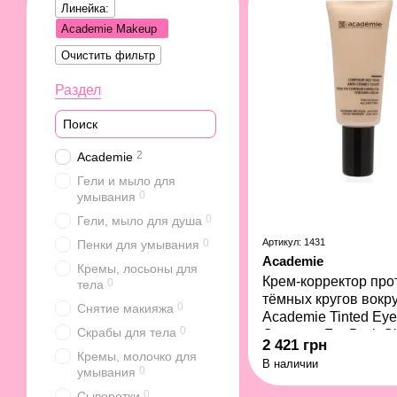
Линейка:
Academie Makeup
Очистить фильтр
Раздел
2
Academie
Гели и мыло для
0
умывания
0
Гели, мыло для душа
0
Артикул: 1431
Пенки для умывания
Academie
Кремы, лосьоны для
Крем-корректор про
0
тела
тёмных кругов вокру
0
Снятие макияжа
Academie Tinted Eye
0
Скрабы для тела
Corrector For Dark Ci
2 421 грн
мл
Кремы, молочко для
В наличии
0
умывания
0
Сыворотки