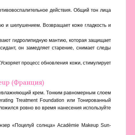
тивовоспалительное действия. Общий тон лица
ью и шелушением. Возвращает коже гладкость и
вают гидролипидную мантию, которая защищает
идант, он замедляет старение, снимает следы
Ускоряет процесс обновления кожи, стимулирует
eup (Франция)
м увлажняющий крем. Тонким равномерным слоем
ting Treatment Foundation
или Тонированный
 ложился ровно во время нанесения используйте
онзер «Поцелуй солнца» Acadèmie Makeup Sun-