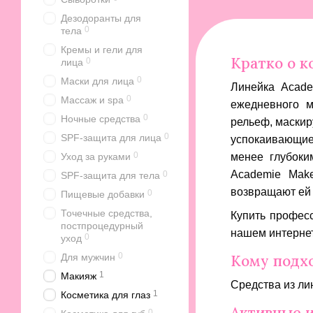
Дезодоранты для
0
тела
Кремы и гели для
Кратко о к
0
лица
0
Маски для лица
Линейка Acade
0
Массаж и spa
ежедневного м
0
Ночные средства
рельеф, маскир
0
SPF-защита для лица
успокаивающие
0
Уход за руками
менее глубоки
Academie Make
0
SPF-защита для тела
возвращают ей 
0
Пищевые добавки
Точечные средства,
Купить професс
постпроцедурный
нашем интернет
0
уход
0
Кому подх
Для мужчин
1
Макияж
Средства из ли
1
Косметика для глаз
Активные 
0