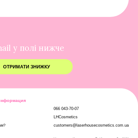
ail у полі нижче
ОТРИМАТИ ЗНИЖКУ
 информация
066 043-70-07
LHCosmetics
customers@laserhousecosmetics.com.ua
ам?