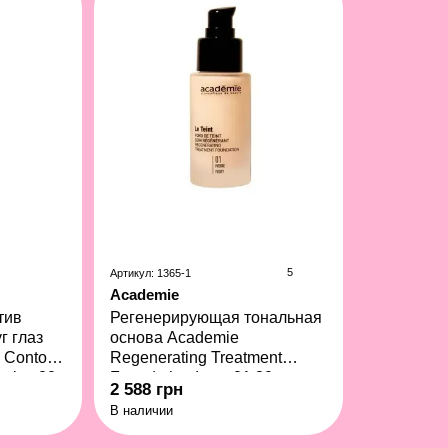
5
Артикул: 1365-1
Academie
тив
Регенерирующая тональная
г глаз
основа Academie
 Contour
Regenerating Treatment
rcles 20
Foundation Ivory 01 30 мл
2 588 грн
В наличии