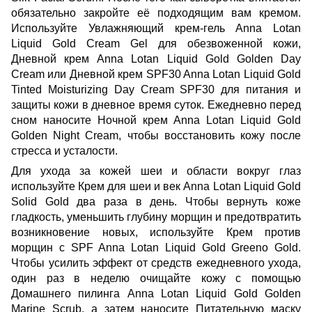
обязательно закройте её подходящим вам кремом.
Используйте
Увлажняющий крем-гель Anna Lotan
Liquid Gold Cream Gel
для обезвоженной кожи,
Дневной крем Anna Lotan Liquid Gold Golden Day
Cream
или
Дневной крем SPF30 Anna Lotan Liquid Gold
Tinted Moisturizing Day Cream SPF30
для питания и
защиты кожи в дневное время суток. Ежедневно перед
сном наносите
Ночной крем Anna Lotan Liquid Gold
Golden Night Cream
, чтобы восстановить кожу после
стресса и усталости.
Для ухода за кожей шеи и области вокруг глаз
используйте
Крем для шеи и век Anna Lotan Liquid Gold
Solid Gold
два раза в день. Чтобы вернуть коже
гладкость, уменьшить глубину морщин и предотвратить
возникновение новых, используйте
Крем против
морщин с SPF Anna Lotan Liquid Gold Greeno Gold
.
Чтобы усилить эффект от средств ежедневного ухода,
один раз в неделю очищайте кожу с помощью
Домашнего пилинга Anna Lotan Liquid Gold Golden
Marine Scrub
, а затем наносите
Питательную маску