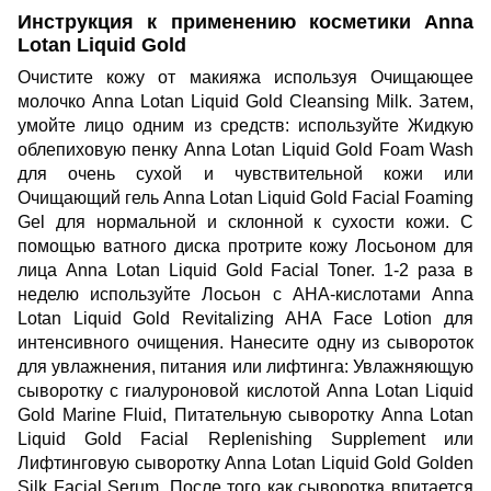
Инструкция к применению косметики Anna
Lotan Liquid Gold
Очистите кожу от макияжа используя
Очищающее
молочко Anna Lotan Liquid Gold Cleansing Milk
. Затем,
умойте лицо одним из средств: используйте
Жидкую
облепиховую пенку Anna Lotan Liquid Gold Foam Wash
для очень сухой и чувствительной кожи или
Очищающий гель Anna Lotan Liquid Gold Facial Foaming
Gel
для нормальной и склонной к сухости кожи. С
помощью ватного диска протрите кожу
Лосьоном для
лица Anna Lotan Liquid Gold Facial Toner
. 1-2 раза в
неделю используйте
Лосьон с AHA-кислотами Anna
Lotan Liquid Gold Revitalizing AHA Face Lotion
для
интенсивного очищения. Нанесите одну из сывороток
для увлажнения, питания или лифтинга:
Увлажняющую
сыворотку с гиалуроновой кислотой Anna Lotan Liquid
Gold Marine Fluid
,
Питательную сыворотку Anna Lotan
Liquid Gold Facial Replenishing Supplement
или
Лифтинговую сыворотку Anna Lotan Liquid Gold Golden
Silk Facial Serum
. После того как сыворотка впитается