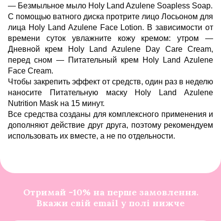
—
Безмыльное мыло Holy Land Azulene Soapless Soap
.
С помощью ватного диска протрите лицо
Лосьоном для
лица Holy Land Azulene Face Lotion
. В зависимости от
времени суток увлажните кожу кремом: утром —
Дневной крем Holy Land Azulene Day Care Cream
,
перед сном —
Питательный крем Holy Land Azulene
Face Cream
.
Чтобы закрепить эффект от средств, один раз в неделю
наносите
Питательную маску Holy Land Azulene
Nutrition Mask
на 15 минут.
Все средства созданы для комплексного применения и
дополняют действие друг друга, поэтому рекомендуем
использовать их вместе, а не по отдельности.
Отримай -10% на перше замовлення.
Вкажи свій email у полі нижче