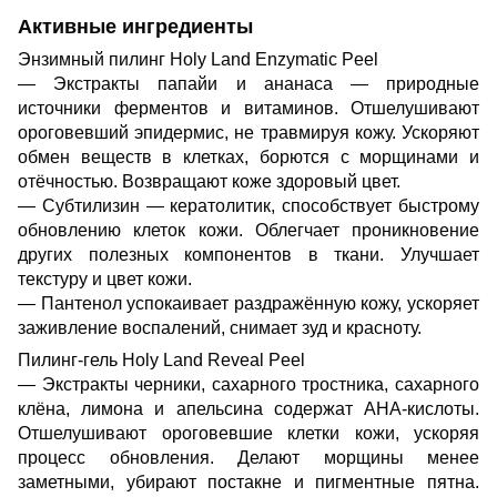
Активные ингредиенты
Энзимный пилинг Holy Land Enzymatic Peel
— Экстракты папайи и ананаса — природные
источники ферментов и витаминов. Отшелушивают
ороговевший эпидермис, не травмируя кожу. Ускоряют
обмен веществ в клетках, борются с морщинами и
отёчностью. Возвращают коже здоровый цвет.
— Субтилизин — кератолитик, способствует быстрому
обновлению клеток кожи. Облегчает проникновение
других полезных компонентов в ткани. Улучшает
текстуру и цвет кожи.
— Пантенол успокаивает раздражённую кожу, ускоряет
заживление воспалений, снимает зуд и красноту.
Пилинг-гель Holy Land Reveal Peel
— Экстракты черники, сахарного тростника, сахарного
клёна, лимона и апельсина содержат AHA-кислоты.
Отшелушивают ороговевшие клетки кожи, ускоряя
процесс обновления. Делают морщины менее
заметными, убирают постакне и пигментные пятна.