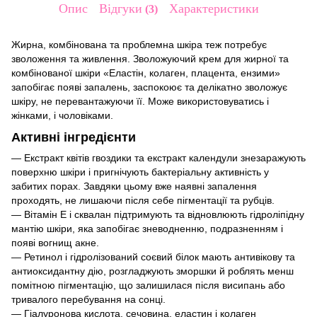
Опис
Відгуки
Характеристики
3
Жирна, комбінована та проблемна шкіра теж потребує
зволоження та живлення. Зволожуючий крем для жирної та
комбінованої шкіри «Еластін, колаген, плацента, ензими»
запобігає появі запалень, заспокоює та делікатно зволожує
шкіру, не перевантажуючи її. Може використовуватись і
жінками, і чоловіками.
Активні інгредієнти
— Екстракт квітів гвоздики та екстракт календули знезаражують
поверхню шкіри і пригнічують бактеріальну активність у
забитих порах. Завдяки цьому вже наявні запалення
проходять, не лишаючи після себе пігментації та рубців.
— Вітамін E і сквалан підтримують та відновлюють гідроліпідну
мантію шкіри, яка запобігає зневодненню, подразненням і
появі вогнищ акне.
— Ретинол і гідролізований соєвий білок мають антивікову та
антиоксидантну дію, розгладжують зморшки й роблять менш
помітною пігментацію, що залишилася після висипань або
тривалого перебування на сонці.
— Гіалуронова кислота, сечовина, еластин і колаген