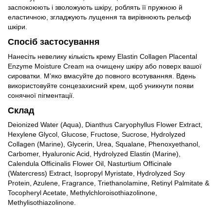
заспокоюють і зволожують шкіру, роблять її пружною й
еластичною, згладжують лущення та вирівнюють рельєф
шкіри.
Спосіб застосування
Нанесіть невелику кількість крему Elastin Collagen Placental
Enzyme Moisture Cream на очищену шкіру або поверх вашої
сироватки. М’яко вмасуйте до повного всотуванняя. Вдень
використовуйте сонцезахисний крем, щоб уникнути появи
сонячної пігментації.
Склад
Deionized Water (Aqua), Dianthus Caryophyllus Flower Extract,
Hexylene Glycol, Glucose, Fructose, Sucrose, Hydrolyzed
Collagen (Marine), Glycerin, Urea, Squalane, Phenoxyethanol,
Carbomer, Hyaluronic Acid, Hydrolyzed Elastin (Marine),
Calendula Officinalis Flower Oil, Nasturtium Officinale
(Watercress) Extract, Isopropyl Myristate, Hydrolyzed Soy
Protein, Azulene, Fragrance, Triethanolamine, Retinyl Palmitate &
Tocopheryl Acetate, Methylchloroisothiazolinone,
Methylisothiazolinone.