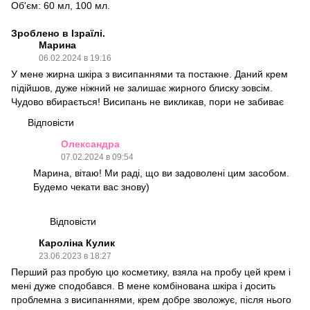
Об'єм: 60 мл, 100 мл.
Зроблено в Ізраїлі.
Марина
06.02.2024 в 19:16
У мене жирна шкіра з висипаннями та постакне. Даний крем
підійшов, дуже ніжний не залишає жирного блиску зовсім.
Чудово вбирається! Висипань не викликав, пори не забиває
Відповісти
Олександра
07.02.2024 в 09:54
Марина, вітаю! Ми раді, що ви задоволені цим засобом.
Будемо чекати вас знову)
Відповісти
Кароліна Кулик
23.06.2023 в 18:27
Перший раз пробую цю косметику, взяла на пробу цей крем і
мені дуже сподобався. В мене комбінована шкіра і досить
проблемна з висипаннями, крем добре зволожує, після нього