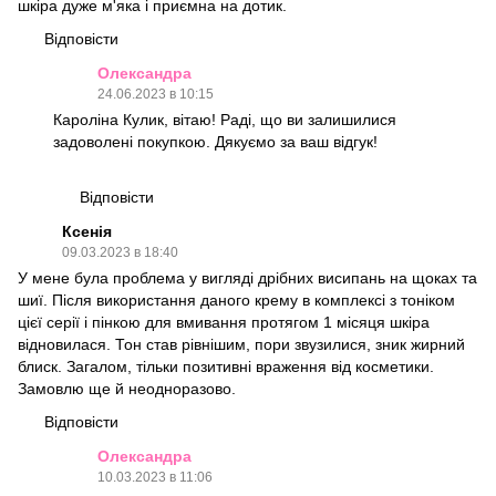
шкіра дуже м'яка і приємна на дотик.
Відповісти
Олександра
24.06.2023 в 10:15
Кароліна Кулик, вітаю! Раді, що ви залишилися
задоволені покупкою. Дякуємо за ваш відгук!
Відповісти
Ксенія
09.03.2023 в 18:40
У мене була проблема у вигляді дрібних висипань на щоках та
шиї. Після використання даного крему в комплексі з тоніком
цієї серії і пінкою для вмивання протягом 1 місяця шкіра
відновилася. Тон став рівнішим, пори звузилися, зник жирний
блиск. Загалом, тільки позитивні враження від косметики.
Замовлю ще й неодноразово.
Відповісти
Олександра
10.03.2023 в 11:06