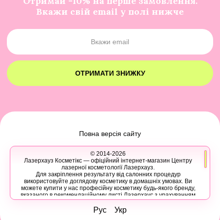
Отримай -10% на перше замовлення.
Вкажи свій email у полі нижче
ОТРИМАТИ ЗНИЖКУ
Повна версія сайту
© 2014-2026
Лазерхауз Косметікс — офіційний інтернет-магазин Центру
лазерної косметології Лазерхауз.
Для закріплення результату від салонних процедур
використовуйте доглядову косметику в домашніх умовах. Ви
можете купити у нас професійну косметику будь-якого бренду,
вказаного в рекомендаційному листі Лазерхаус з урахуванням
ваших персональних знижок.
Ви також можете записатися на консультацію в Лазер Хауз до
Рус
Укр
косметолога, дерматолога, трихолога або іншого естетичного