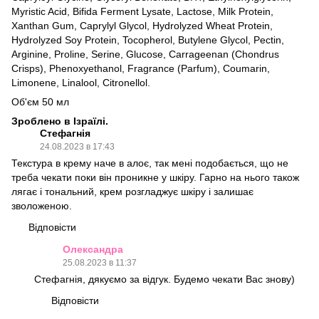
Myristic Acid, Bifida Ferment Lysate, Lactose, Milk Protein,
Xanthan Gum, Caprylyl Glycol, Hydrolyzed Wheat Protein,
Hydrolyzed Soy Protein, Tocopherol, Butylene Glycol, Pectin,
Arginine, Proline, Serine, Glucose, Carrageenan (Chondrus
Crisps), Phenoxyethanol, Fragrance (Parfum), Coumarin,
Limonene, Linalool, Citronellol.
Об'єм 50 мл
Зроблено в Ізраїлі.
Стефагнія
24.08.2023 в 17:43
Текстура в крему наче в алоє, так мені подобається, що не
треба чекати поки він проникне у шкіру. Гарно на нього також
лягає і тональний, крем розгладжує шкіру і залишає
зволоженою.
Відповісти
Олександра
25.08.2023 в 11:37
Стефагнія, дякуємо за відгук. Будемо чекати Вас знову)
Відповісти