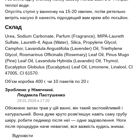
теплої води.
Опустіть ступні у ванночку на 15-20 хвилин, потім ретельно
витріть насухо й нанесіть підходящий вам крем або лосьйон.
Склад
Urea, Sodium Carbonate, Parfum (Fragrance), MIPA-Laureth
Sulfate, Laureth-4, Aqua (Water), Silica, Propylene Glycol,
Camphor, Lavandula Angustifolia (Lavender) Oil, Triethylene
Glycol, Rosmarinus Officinalis (Rosemary) Leaf Oil, Pinus Mugo
(Pine) Leaf Oil, Lavandula Hybrida (Lavandin) Oil, Thymol,
Eucalyptus Globulus (Eucalyptus) Leaf Oil, Limonene, Linalool, CI
47005, CI 61570.
Об'єм коробка 400 г. чи 10 пакетів по 20 г.
Зроблено у Німеччині.
Людмила Пастушенко
29.01.2026 в 17:20
Обожнюю запах трав у цій ванні, він такий заспокійливий і
натуральний. Вона дуже круто розм'якшує навіть саму грубу
шкіру, робити педикюр після неї — одне задоволення. Ноги
після процедури наче невагомі, вся важкість кудись зникає.
Відповісти