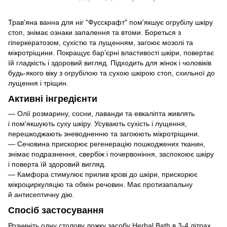
Трав'яна ванна для ніг "Фусскрафт" пом'якшує огрубілу шкіру
стоп, знімає ознаки запалення та втоми. Бореться з
гіперкератозом, сухістю та лущенням, загоює мозолі та
мікротріщини. Покращує бар'єрні властивості шкіри, повертає
їй гладкість і здоровий вигляд. Підходить для жінок і чоловіків
будь-якого віку з огрубілою та сухою шкірою стоп, схильної до
лущення і тріщин.
Активні інгредієнти
— Олії розмарину, сосни, лаванди та евкаліпта живлять
і пом'якшують суху шкіру. Усувають сухість і лущення,
перешкоджають зневодненню та загоюють мікротріщини.
— Сечовина прискорює регенерацію пошкоджених тканин,
знімає подразнення, свербіж і почервоніння, заспокоює шкіру
і поверта їй здоровий вигляд.
— Камфора стимулює прилив крові до шкіри, прискорює
мікроциркуляцію та обмін речовин. Має протизапальну
й антисептичну дію.
Спосіб застосування
Розчиніть одну столову ложку засобу Herbal Bath в 3-4 літрах