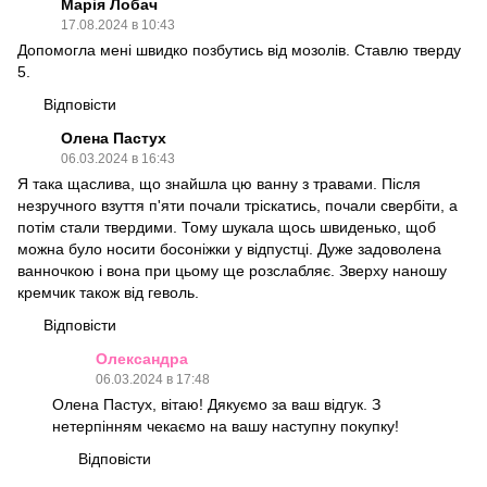
Марія Лобач
17.08.2024 в 10:43
Допомогла мені швидко позбутись від мозолів. Ставлю тверду
5.
Відповісти
Олена Пастух
06.03.2024 в 16:43
Я така щаслива, що знайшла цю ванну з травами. Після
незручного взуття п'яти почали тріскатись, почали свербіти, а
потім стали твердими. Тому шукала щось швиденько, щоб
можна було носити босоніжки у відпустці. Дуже задоволена
ванночкою і вона при цьому ще розслабляє. Зверху наношу
кремчик також від геволь.
Відповісти
Олександра
06.03.2024 в 17:48
Олена Пастух, вітаю! Дякуємо за ваш відгук. З
нетерпінням чекаємо на вашу наступну покупку!
Відповісти