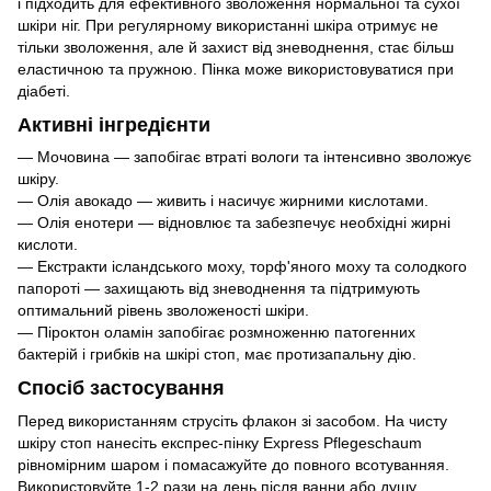
і підходить для ефективного зволоження нормальної та сухої
шкіри ніг. При регулярному використанні шкіра отримує не
тільки зволоження, але й захист від зневоднення, стає більш
еластичною та пружною. Пінка може використовуватися при
діабеті.
Активні інгредієнти
— Мочовина — запобігає втраті вологи та інтенсивно зволожує
шкіру.
— Олія авокадо — живить і насичує жирними кислотами.
— Олія енотери — відновлює та забезпечує необхідні жирні
кислоти.
— Екстракти ісландського моху, торф'яного моху та солодкого
папороті — захищають від зневоднення та підтримують
оптимальний рівень зволоженості шкіри.
— Піроктон оламін запобігає розмноженню патогенних
бактерій і грибків на шкірі стоп, має протизапальну дію.
Спосіб застосування
Перед використанням струсіть флакон зі засобом. На чисту
шкіру стоп нанесіть експрес-пінку Express Pflegeschaum
рівномірним шаром і помасажуйте до повного всотуванняя.
Використовуйте 1-2 рази на день після ванни або душу.