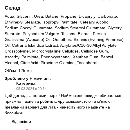
Склад
Aqua, Glycerin, Urea, Butane, Propane, Dicaprylyl Carbonate,
Ethylhexyl Stearate, Isopropyl Palmitate, Cetearyl Alcohol,
Sodium Cocoyl Glutamate, Sodium Stearoyl Glutamate, Glyceryl
Stearate, Polypodium Vulgare Rhizome Extract, Persea
Gratissima (Avocado) Oil, Oenothera Biennis (Evening Primrose)
Oil, Cetraria Islandica Extract, Acrylates/C10-30 Alkyl Acrylate
Crosspolymer, Microcrystalline Cellulose, Cellulose Gum,
Ascorbyl Palmitate, Phenoxyethanol, Xanthan Gum, Benzyl
Alcohol, Citric Acid, Piroctone Olamine, Tocopherol.
Об'єм: 125 мл.
Зроблено у Німеччині.
Катерина
05.03.2024 в 20:14
Цей догляд за ногами - мрія! Неймовірно швидко вбирається,
приємно пахне та робить шкіру шовковистою та м’якою.
Ідеальний варіант для літа - нанесіть його і надіньте на
босоніжки.
Відповісти