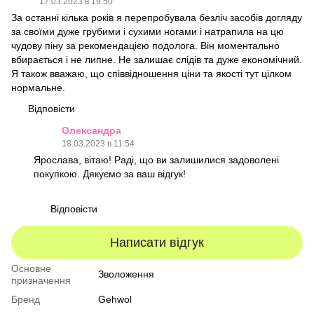
17.03.2023 в 19:50
За останні кілька років я перепробувала безліч засобів догляду
за своїми дуже грубими і сухими ногами і натрапила на цю
чудову піну за рекомендацією подолога. Він моментально
вбирається і не липне. Не залишає слідів та дуже економічний.
Я також вважаю, що співвідношення ціни та якості тут цілком
нормальне.
Відповісти
Олександра
18.03.2023 в 11:54
Ярослава, вітаю! Раді, що ви залишилися задоволені
покупкою. Дякуємо за ваш відгук!
Відповісти
Написати відгук
Основне
Зволоження
призначення
Бренд
Gehwol