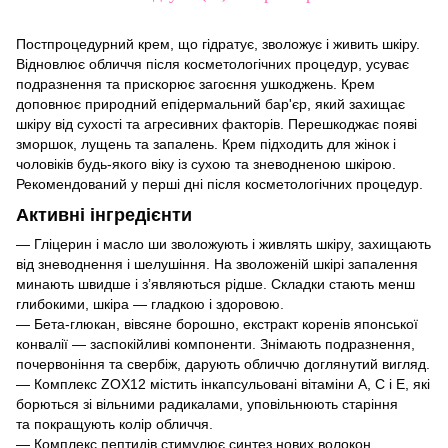
Постпроцедурний крем, що гідратує, зволожує і живить шкіру.
Відновлює обличчя після косметологічних процедур, усуває
подразнення та прискорює загоєння ушкоджень. Крем
доповнює природний епідермальний бар'єр, який захищає
шкіру від сухості та агресивних факторів. Перешкоджає появі
зморшок, лущень та запалень. Крем підходить для жінок і
чоловіків будь-якого віку із сухою та зневодненою шкірою.
Рекомендований у перші дні після косметологічних процедур.
Активні інгредієнти
— Гліцерин і масло ши зволожують і живлять шкіру, захищають
від зневоднення і шелушіння. На зволоженій шкірі запалення
минають швидше і з’являються рідше. Складки стають менш
глибокими, шкіра — гладкою і здоровою.
— Бета-глюкан, вівсяне борошно, екстракт коренів японської
конвалії — заспокійливі компоненти. Знімають подразнення,
почервоніння та свербіж, дарують обличчю доглянутий вигляд.
— Комплекс ZOX12 містить інкапсульовані вітаміни A, C і E, які
борються зі вільними радикалами, уповільнюють старіння
та покращують колір обличчя.
— Комплекс пептидів стимулює синтез нових волокон