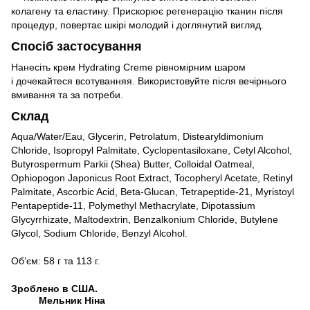
колагену та еластину. Прискорює регенерацію тканин після
процедур, повертає шкірі молодий і доглянутий вигляд.
Спосіб застосування
Нанесіть
крем Hydrating Creme
рівномірним шаром
і дочекайтеся всотуванняя. Використовуйте після вечірнього
вмивання та за потреби.
Склад
Aqua/Water/Eau, Glycerin, Petrolatum, Distearyldimonium
Chloride, Isopropyl Palmitate, Cyclopentasiloxane, Cetyl Alcohol,
Butyrospermum Parkii (Shea) Butter, Colloidal Oatmeal,
Ophiopogon Japonicus Root Extract, Tocopheryl Acetate, Retinyl
Palmitate, Ascorbic Acid, Beta-Glucan, Tetrapeptide-21, Myristoyl
Pentapeptide-11, Polymethyl Methacrylate, Dipotassium
Glycyrrhizate, Maltodextrin, Benzalkonium Chloride, Butylene
Glycol, Sodium Chloride, Benzyl Alcohol.
Об’єм: 58 г та 113 г.
Зроблено в США.
Мельник Ніна