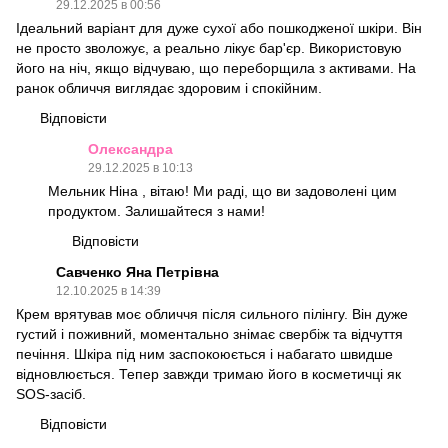
29.12.2025 в 00:56
Ідеальний варіант для дуже сухої або пошкодженої шкіри. Він
не просто зволожує, а реально лікує бар'єр. Використовую
його на ніч, якщо відчуваю, що переборщила з активами. На
ранок обличчя виглядає здоровим і спокійним.
Відповісти
Олександра
29.12.2025 в 10:13
Мельник Ніна , вітаю! Ми раді, що ви задоволені цим
продуктом. Залишайтеся з нами!
Відповісти
Савченко Яна Петрівна
12.10.2025 в 14:39
Крем врятував моє обличчя після сильного пілінгу. Він дуже
густий і поживний, моментально знімає свербіж та відчуття
печіння. Шкіра під ним заспокоюється і набагато швидше
відновлюється. Тепер завжди тримаю його в косметичці як
SOS-засіб.
Відповісти