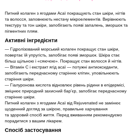
Питний колаген з ягодами Асаї покращують стан шкіри, нігтів
та волосся, заповнюють нестачу мікроелементів. Вирівнюють
текстуру та тон шкіри, запобігають появі запалень, зморшок та
пігментних плям.
Активні інгредієнти
— Гідролізований морський колаген покращує стан шкіри,
повертає їй упругість, запобігає появі зморшок. Шкіра стає
більш щільною і «сяючою». Покращує стан волосся й нігтів.
— Вітамін C і екстракт ягід асаї — потужні антиоксиданти,
запобігають передчасному старінню клітин, уповільнюють
старіння шкіри.
— Гіалуронова кислота відновлює рівень рідини в епідермісі,
зміцнює природний захисний бар'єр, запобігає передчасному
старінню шкіри.
Питний колаген з ягодами Асаї від Rejuvenated не замінює
щоденний догляд за шкірою, правильне харчування
та здоровий спосіб життя. Перед вживанням рекомендуємо
порадитися з вашим лікарем.
Спосіб застосування