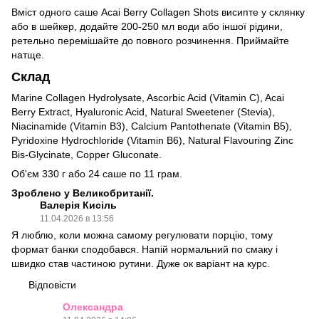
Вміст одного саше Acai Berry Collagen Shots висипте у склянку
або в шейкер, додайте 200-250 мл води або іншої рідини,
ретельно перемішайте до повного розчинення. Приймайте
натще.
Склад
Marine Collagen Hydrolysate, Ascorbic Acid (Vitamin C), Acai
Berry Extract, Hyaluronic Acid, Natural Sweetener (Stevia),
Niacinamide (Vitamin B3), Calcium Pantothenate (Vitamin B5),
Pyridoxine Hydrochloride (Vitamin B6), Natural Flavouring Zinc
Bis-Glycinate, Copper Gluconate.
Об'єм 330 г або 24 саше по 11 грам.
Зроблено у Великобританії.
Валерія Кисіль
11.04.2026 в 13:56
Я люблю, коли можна самому регулювати порцію, тому
формат банки сподобався. Напій нормальний по смаку і
швидко став частиною рутини. Дуже ок варіант на курс.
Відповісти
Олександра