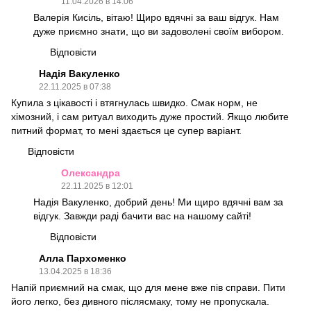
11.04.2026 в 14:06
Валерія Кисіль, вітаю! Щиро вдячні за ваш відгук. Нам
дуже приємно знати, що ви задоволені своїм вибором.
Відповісти
Надія Вакуленко
22.11.2025 в 07:38
Купила з цікавості і втягнулась швидко. Смак норм, не
хімозний, і сам ритуал виходить дуже простий. Якщо любите
питний формат, то мені здається це супер варіант.
Відповісти
Олександра
22.11.2025 в 12:01
Надія Вакуленко, добрий день! Ми щиро вдячні вам за
відгук. Завжди раді бачити вас на нашому сайті!
Відповісти
Алла Пархоменко
13.04.2025 в 18:36
Напій приємний на смак, що для мене вже пів справи. Пити
його легко, без дивного післясмаку, тому не пропускала.