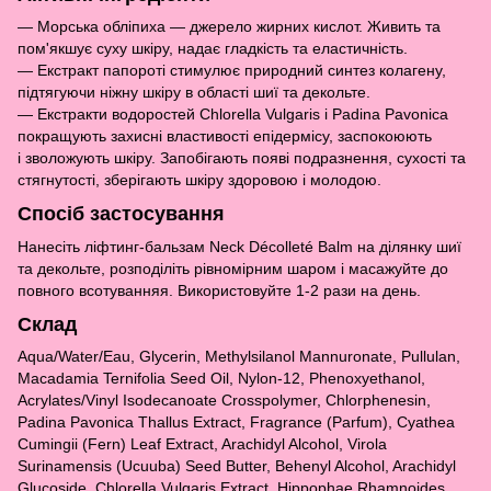
— Морська обліпиха — джерело жирних кислот. Живить та
пом'якшує суху шкіру, надає гладкість та еластичність.
— Екстракт папороті стимулює природний синтез колагену,
підтягуючи ніжну шкіру в області шиї та декольте.
— Екстракти водоростей Chlorella Vulgaris і Padina Pavonica
покращують захисні властивості епідермісу, заспокоюють
і зволожують шкіру. Запобігають появі подразнення, сухості та
стягнутості, зберігають шкіру здоровою і молодою.
Спосіб застосування
Нанесіть ліфтинг-бальзам Neck Décolleté Balm на ділянку шиї
та декольте, розподіліть рівномірним шаром і масажуйте до
повного всотуванняя. Використовуйте 1-2 рази на день.
Склад
Aqua/Water/Eau, Glycerin, Methylsilanol Mannuronate, Pullulan,
Macadamia Ternifolia Seed Oil, Nylon-12, Phenoxyethanol,
Acrylates/Vinyl Isodecanoate Crosspolymer, Chlorphenesin,
Padina Pavonica Thallus Extract, Fragrance (Parfum), Cyathea
Cumingii (Fern) Leaf Extract, Arachidyl Alcohol, Virola
Surinamensis (Ucuuba) Seed Butter, Behenyl Alcohol, Arachidyl
Glucoside, Chlorella Vulgaris Extract, Hippophae Rhamnoides