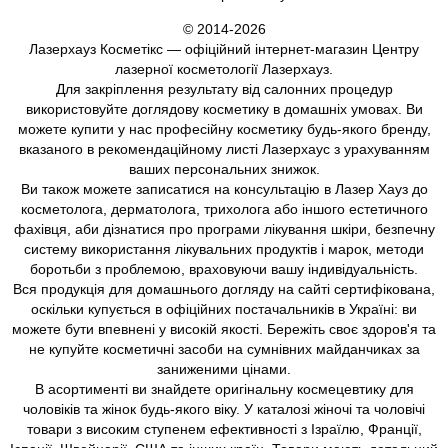
© 2014-2026
Лазерхауз Косметікс — офіційний інтернет-магазин Центру
лазерної косметології Лазерхауз.
Для закріплення результату від салонних процедур
використовуйте доглядову косметику в домашніх умовах. Ви
можете купити у нас професійну косметику будь-якого бренду,
вказаного в рекомендаційному листі Лазерхаус з урахуванням
ваших персональних знижок.
Ви також можете записатися на консультацію в Лазер Хауз до
косметолога, дерматолога, трихолога або іншого естетичного
фахівця, аби дізнатися про програми лікування шкіри, безпечну
систему використання лікувальних продуктів і марок, методи
боротьби з проблемою, враховуючи вашу індивідуальність.
Вся продукція для домашнього догляду на сайті сертифікована,
оскільки купується в офіційних постачальників в Україні: ви
можете бути впевнені у високій якості. Бережіть своє здоров'я та
не купуйте косметичні засоби на сумнівних майданчиках за
заниженими цінами.
В асортименті ви знайдете оригінальну космецевтику для
чоловіків та жінок будь-якого віку. У каталозі жіночі та чоловічі
товари з високим ступенем ефективності з Ізраїлю, Франції,