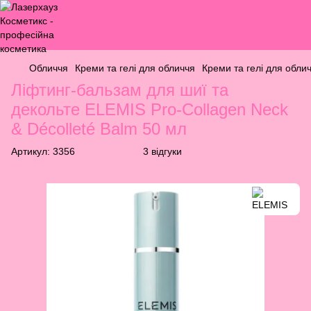
Обличчя
Креми та гелі для обличчя
Креми та гелі для обли
Ліфтинг-бальзам для шиї та
декольте ELEMIS Pro-Collagen Neck
& Décolleté Balm 50 мл
Артикул:
3356
3 відгуки