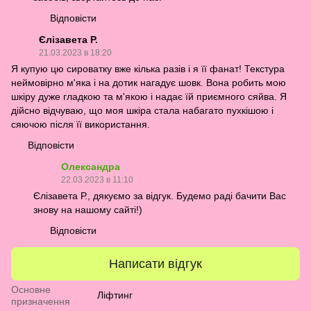
Відповісти
Єлізавета Р.
21.03.2023 в 18:20
Я купую цю сироватку вже кілька разів і я її фанат! Текстура
неймовірно м'яка і на дотик нагадує шовк. Вона робить мою
шкіру дуже гладкою та м'якою і надає їй приємного сяйва. Я
дійсно відчуваю, що моя шкіра стала набагато пухкішою і
сяючою після її використання.
Відповісти
Олександра
22.03.2023 в 11:10
Єлізавета Р., дякуємо за відгук. Будемо раді бачити Вас
знову на нашому сайті!)
Відповісти
Написати відгук
Основне
Ліфтинг
призначення