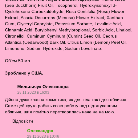
(Sea Buckthorn) Fruit Oil, Tocopherol, Hydroxyisohexyl 3-
Cyclohexene Carboxaldehyde, Rosa Centifolia (Rose) Flower
Extract, Acacia Decurrens (Mimosa) Flower Extract, Xanthan
Gum, Glyceryl Caprylate, Potassium Sorbate, Levulinic Acid,
Cinnamic Acid, Butylphenyl Methylpropional, Sorbic Acid, Linalool,
Citronellol, Cuminum Cyminum (Cumin) Seed Oil, Cedrus
Atlantica (Cedarwood) Bark Oil, Citrus Limon (Lemon) Peel Oil,
Limonene, Sodium Hydroxide, Sodium Levulinate.
Об'єм 50 мл.
Зроблено у США.
Мельничук Олескандра
28.11.2023 в 16:03
Дійсно дуже класна косметика, як для тіла так і для обличчя.
Саме цей круто робить свою роботу над підтягуванням
обличчя, шия помітно перетворилась наче не на мою.
Відповісти
Олександра
29.11.2023 в 10:46