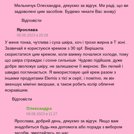
Мельничук Олескандра, дякуємо за відгук. Ми раді, що ви
задоволені цим засобом. Будемо чекати Вас знову)
Відповісти
Ярослава
08.06.2023 в 20:28
У мене тонка, чутлива і суха шкіра, хоч і трохи жирна в Т зоні .
Зазвичай я користуюся кремом з 30 spf. Вирішила
скористатися цим кремом, коли взимку почалися холоди, тому
що шкіра страждає і сохне сильніше. Чудово підійшов, дуже
добре зволожує шкіру, не залишаючи її жирною. Він легкий і
швидко поглинається. Я використовую цей крем разом з
іншими продуктами Elemis з тієї ж серії, і помітно, як він
зменшує мімічні зморшки, а також робить колір обличчя
яскравішим.
Відповісти
Олександра
09.06.2023 в 11:27
Ярослава, добрий день, дякуємо за відгук. Якщо вам
знадобиться будь-яка допомога або порада з вибором
засобів, звертайтесь до нас.