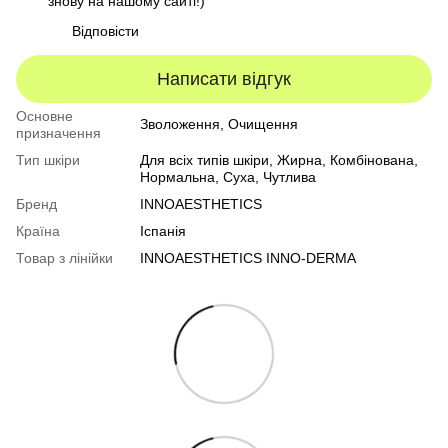
знову на нашому сайті!)
Відповісти
Написати відгук
Основне
Зволоження, Очищення
призначення
Тип шкіри
Для всіх типів шкіри
,
Жирна
,
Комбінована
,
Нормальна
,
Суха
,
Чутлива
Бренд
INNOAESTHETICS
Країна
Іспанія
Товар з лінійки
INNOAESTHETICS INNO-DERMA