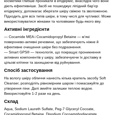
косметики глибше проникати в епідерміс, внаслідок чого вони
діють ефективніше. Засіб не пошкоджує ліпідний бар'єр
епідермісу, допомагає зберігати шкіру свіжою та зволоженою.
Підходить для всіх типів шкіри, в тому числі для чутливої. Може
використовуватися жінками та чоловіками будь-якого віку.
Активні інгредієнти
— Cocamide MEA і Cocamidopropyl Betaine — м'які
поверхнево-активні речовини, що забезпечують ніжне й
ефективне очищення шкіри без подразнення.
— Smart GPS® — технологія, що покращує проникнення
активних компонентів у шкіру, забезпечуючи їх доставку в
цільові клітини та захищаючи від руйнування.
Спосіб застосування
На вологу шкіру обличчя нанесіть кілька крапель засобу Soft
Cleanser, розподіліть рівномірним шаром і помасажуйте до
утворення піни. Далі змийте залишки теплою водою.
Використовуйте 1-2 рази на день.
Склад
Aqua, Sodium Laureth Sulfate, Peg-7 Glyceryl Cocoate,
Cocamidopropyl Betaine, Disodium Cocoamphodiacetate,