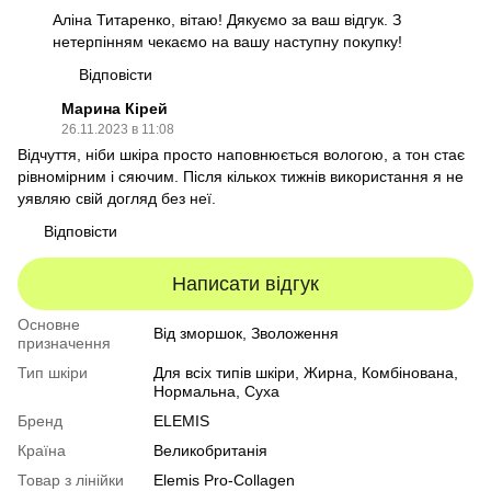
Аліна Титаренко, вітаю! Дякуємо за ваш відгук. З
нетерпінням чекаємо на вашу наступну покупку!
Відповісти
Марина Кірей
26.11.2023 в 11:08
Відчуття, ніби шкіра просто наповнюється вологою, а тон стає
рівномірним і сяючим. Після кількох тижнів використання я не
уявляю свій догляд без неї.
Відповісти
Написати відгук
Основне
Від зморшок, Зволоження
призначення
Тип шкіри
Для всіх типів шкіри
,
Жирна
,
Комбінована
,
Нормальна
,
Суха
Бренд
ELEMIS
Країна
Великобританія
Товар з лінійки
Elemis Pro-Collagen