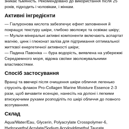
зникає тьмяність. Рекомендовано до використання після 25
років, підходить і чоловікам, і жінкам.
Активні інгредієнти
— Гіалуронова кислота забезпечує ефект заповнення й
покращує текстуру шкіри, глибоко зволожує та освіжає шкіру;
— Мульти-мінеральні активні компоненти включають аспартат
магнію, цинк і глюконат заліза для підтримання оптимальної
життєвої енергетичної активності шкіри;
— Падина Павоніка — бура водорість, виявлена на узбережжі
Середземного моря, відома своїми зволожувальними
властивостями.
Спосіб застосування
Вранці та ввечері після очищення шкіри обличчя легенько
струсніть флакон Pro-Collagen Marine Moisture Essence 2-3
рази, щоб вичавити есенцію, нанесіть на долоні і легкими
втискуючими рухами розподіліть по шкірі обличчя до повного
всотуванняя.
Склад
Aqua/Water/Eau, Glycerin, Polyacrylate Crosspolymer-6,
Hydroxyethyl Acrylate/Sodium Acryloyldimethyl Taurate