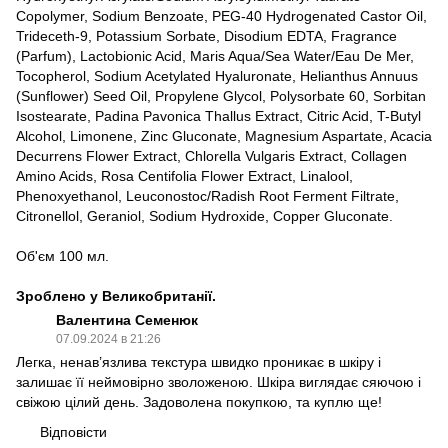
Copolymer, Sodium Benzoate, PEG-40 Hydrogenated Castor Oil,
Trideceth-9, Potassium Sorbate, Disodium EDTA, Fragrance
(Parfum), Lactobionic Acid, Maris Aqua/Sea Water/Eau De Mer,
Tocopherol, Sodium Acetylated Hyaluronate, Helianthus Annuus
(Sunflower) Seed Oil, Propylene Glycol, Polysorbate 60, Sorbitan
Isostearate, Padina Pavonica Thallus Extract, Citric Acid, T-Butyl
Alcohol, Limonene, Zinc Gluconate, Magnesium Aspartate, Acacia
Decurrens Flower Extract, Chlorella Vulgaris Extract, Collagen
Amino Acids, Rosa Centifolia Flower Extract, Linalool,
Phenoxyethanol, Leuconostoc/Radish Root Ferment Filtrate,
Citronellol, Geraniol, Sodium Hydroxide, Copper Gluconate.
Об'єм 100 мл.
Зроблено у Великобританії.
Валентина Семенюк
07.09.2024 в 21:26
Легка, ненав’язлива текстура швидко проникає в шкіру і
залишає її неймовірно зволоженою. Шкіра виглядає сяючою і
свіжою цілий день. Задоволена покупкою, та куплю ще!
Відповісти