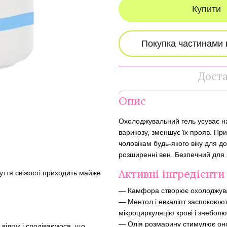
Купити
Дост
Опис
Охолоджувальний гель усуває на
варикозу, зменшує їх прояв. При
чоловікам будь-якого віку для д
розширенні вен. Безпечний для з
Активні інгредієнти
чуття свіжості приходить майже
— Камфора створює охолоджувал
— Ментол і евкаліпт заспокоюют
мікроциркуляцію крові і знебол
— Олія розмарину стимулює онов
відгук і сподіваємося, що