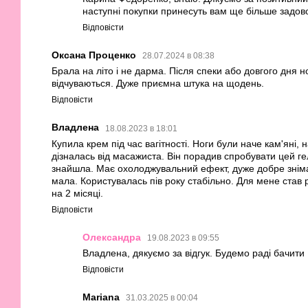
наступні покупки принесуть вам ще більше задов
Відповісти
Оксана Проценко
28.07.2024 в 08:38
Брала на літо і не дарма. Після спеки або довгого дня 
відчуваються. Дуже приємна штука на щодень.
Відповісти
Владлена
18.08.2023 в 18:01
Купила крем під час вагітності. Ноги були наче кам'яні, н
дізналась від масажиста. Він порадив спробувати цей г
знайшла. Має охолоджувальний ефект, дуже добре знімає 
мала. Користувалась пів року стабільно. Для мене став 
на 2 місяці.
Відповісти
Олександра
19.08.2023 в 09:55
Владлена, дякуємо за відгук. Будемо раді бачити 
Відповісти
Mariana
31.03.2025 в 00:04