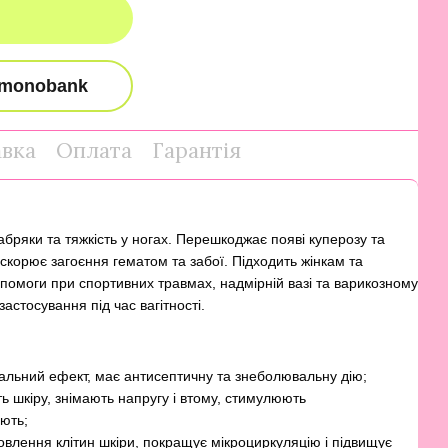
авка
Оплата
Гарантія
бряки та тяжкість у ногах. Перешкоджає появі куперозу та
скорює загоєння гематом та забої. Підходить жінкам та
опомоги при спортивних травмах, надмірній вазі та варикозному
астосування під час вагітності.
ьний ефект, має антисептичну та знеболювальну дію;
ь шкіру, знімають напругу і втому, стимулюють
юють;
лення клітин шкіри, покращує мікроциркуляцію і підвищує