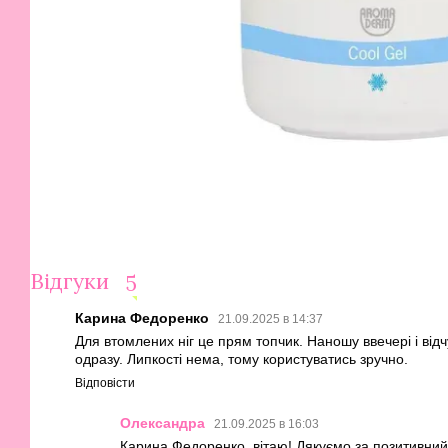
Відгуки
5
Карина Федоренко
21.09.2025 в 14:37
Для втомлених ніг це прям топчик. Наношу ввечері і від
одразу. Липкості нема, тому користуватись зручно.
Відповісти
Олександра
21.09.2025 в 16:03
Карина Федоренко, вітаю! Дякуємо за позитивний 