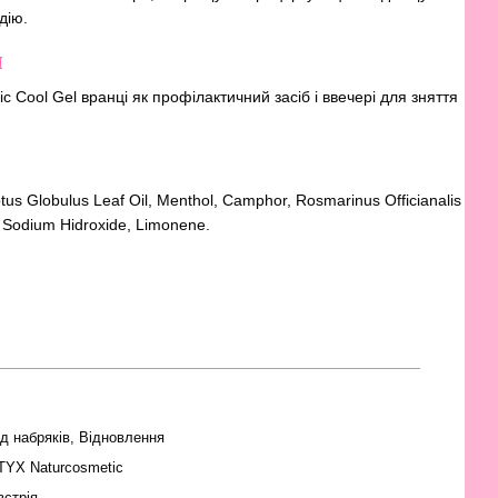
дію.
я
c Cool Gel вранці як профілактичний засіб і ввечері для зняття
tus Globulus Leaf Oil, Menthol, Camphor, Rosmarinus Officianalis
l, Sodium Hidroxide, Limonene.
ід набряків, Відновлення
TYX Naturcosmetic
встрія