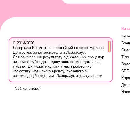
Кат
Зниж
Брен
© 2014-2026
Лазерхауз Косметікс — офіційний інтернет-магазин
Обли
Центру лазерної косметології Лазерхауз.
Тіло
Для закріплення результату від салонних процедур
використовуйте доглядову косметику в домашніх
Воло
умовах. Ви можете купити у нас професійну
SPF-
косметику будь-якого бренду, вказаного в
рекомендаційному листі Лазерхаус з урахуванням
Харч
ваших персональних знижок.
Для 
Ви також можете записатися на консультацію в
Мобільна версія
Лазер Хауз до косметолога, дерматолога,
Набо
трихолога або іншого естетичного фахівця, аби
дізнатися про програми лікування шкіри, безпечну
систему використання лікувальних продуктів і
марок, методи боротьби з проблемою, враховуючи
вашу індивідуальність.
Вся продукція для домашнього догляду на сайті
сертифікована, оскільки купується в офіційних
постачальників в Україні: ви можете бути впевнені у