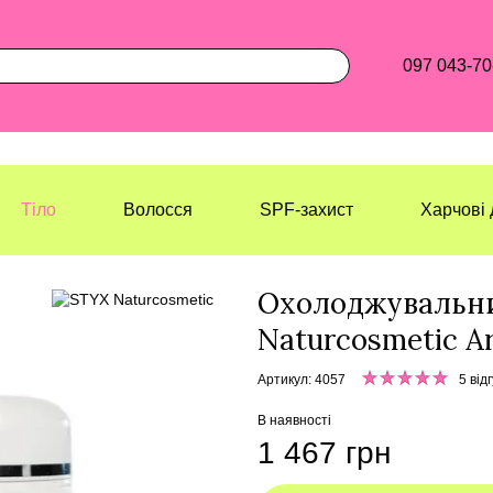
097 043-70
Тіло
Волосся
SPF-захист
Харчові 
Лазерхауз Косметикс
Тіло
Догляд
Охолоджувальни
Naturcosmetic A
Артикул: 4057
5 відг
В наявності
1 467 грн