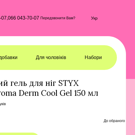
-07,
066 043-70-07
Укр
Передзвонити Вам?
добавки
Для чоловіків
Набори
 за ногами
Догляд за ногами STYX Naturcosmetic
й гель для ніг STYX
roma Derm Cool Gel 150 мл
уків
До обраного