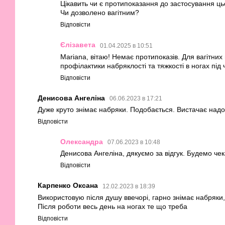
Цікавить чи є протипоказання до застосування ц
Чи дозволено вагітним?
Відповісти
Єлізавета
01.04.2025 в 10:51
Mariana, вітаю! Немає протипоказів. Для вагітних
профілактики набряклості та тяжкості в ногах під ч
Відповісти
Денисова Ангеліна
06.06.2023 в 17:21
Дуже круто знімає набряки. Подобається. Вистачає надо
Відповісти
Олександра
07.06.2023 в 10:48
Денисова Ангеліна, дякуємо за відгук. Будемо чек
Відповісти
Карпенко Оксана
12.02.2023 в 18:39
Використовую після душу ввечорі, гарно знімає набряки,
Після роботи весь день на ногах те що треба
Відповісти