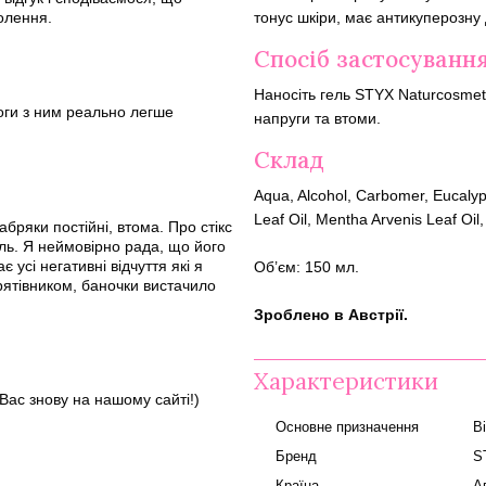
тонус шкіри, має антикуперозну 
олення.
Спосіб застосуванн
Наносіть гель STYX Naturcosmeti
ноги з ним реально легше
напруги та втоми.
Склад
Aqua, Alcohol, Carbomer, Eucalyp
Leaf Oil, Mentha Arvenis Leaf Oi
абряки постійні, втома. Про стікс
ель. Я неймовірно рада, що його
усі негативні відчуття які я
Об’єм: 150 мл.
рятівником, баночки вистачило
Зроблено в Австрії.
Характеристики
Вас знову на нашому сайті!)
Основне призначення
В
Бренд
S
Країна
А