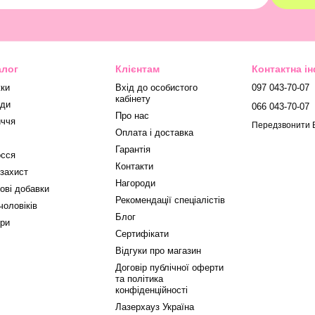
алог
Клієнтам
Контактна і
ки
Вхід до особистого
097 043-70-07
кабінету
ди
066 043-70-07
Про нас
ччя
Передзвонити 
Оплата і доставка
Гарантія
сся
Контакти
захист
Нагороди
ові добавки
Рекомендації спеціалістів
чоловіків
Блог
ри
Сертифікати
Відгуки про магазин
Договір публічної оферти
та політика
конфіденційності
Лазерхауз Україна