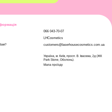
нформація
066 043-70-07
LHCosmetics
customers@laserhousecosmetics.com.ua
Вам?
Українa, м. Київ, просп. В. Івасюка, 2д (ЖК
Park Stone, Оболонь).
Мапа проїзду