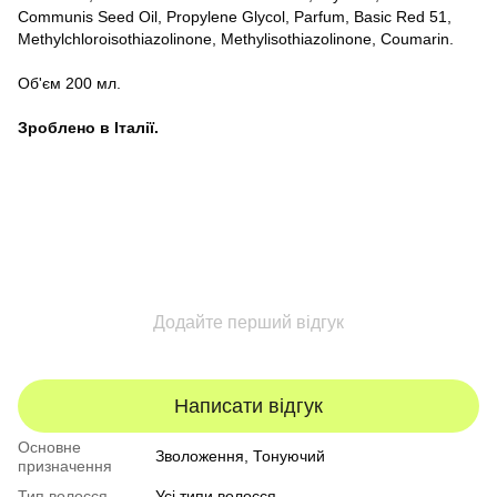
Communis Seed Oil, Propylene Glycol, Parfum, Basic Red 51,
Methylchloroisothiazolinone, Methylisothiazolinone, Coumarin.
Об'єм 200 мл.
Зроблено в Італії.
Додайте перший відгук
Написати відгук
Основне
Зволоження, Тонуючий
призначення
Тип волосся
Усі типи волосся