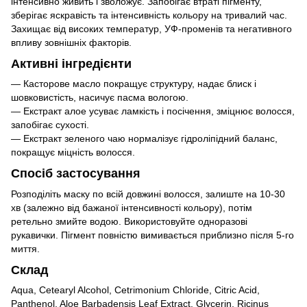
інтенсивно живить і зволожує. Запобігає втраті пігменту,
зберігає яскравість та інтенсивність кольору на тривалий час.
Захищає від високих температур, УФ-променів та негативного
впливу зовнішніх факторів.
Активні інгредієнти
— Касторове масло покращує структуру, надає блиск і
шовковистість, насичує пасма вологою.
— Екстракт алое усуває ламкість і посічення, зміцнює волосся,
запобігає сухості.
— Екстракт зеленого чаю нормалізує гідроліпідний баланс,
покращує міцність волосся.
Спосіб застосування
Розподіліть маску по всій довжині волосся, залиште на 10-30
хв (залежно від бажаної інтенсивності кольору), потім
ретельно змийте водою. Використовуйте одноразові
рукавички. Пігмент повністю вимивається приблизно після 5-го
миття.
Склад
Aqua, Cetearyl Alcohol, Cetrimonium Chloride, Citric Acid,
Panthenol, Aloe Barbadensis Leaf Extract, Glycerin, Ricinus