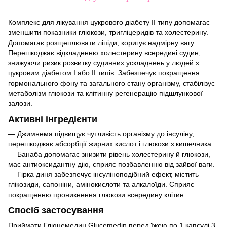
Комплекс для лікування цукрового діабету ІІ типу допомагає
зменшити показники глюкози, тригліцеридів та холестерину.
Допомагає розщеплювати ліпіди, коригує надмірну вагу.
Перешкоджає відкладенню холестерину всередині судин,
знижуючи ризик розвитку судинних ускладнень у людей з
цукровим діабетом І або ІІ типів. Забезпечує покращення
гормонального фону та загального стану організму, стабілізує
метаболізм глюкози та клітинну регенерацію підшлункової
залози.
Активні інгредієнти
— Джимнема підвищує чутливість організму до інсуліну,
перешкоджає абсорбції жирних кислот і глюкози з кишечника.
— Банаба допомагає знизити рівень холестерину й глюкози,
має антиоксидантну дію, сприяє позбавленню від зайвої ваги.
— Гірка диня забезпечує інсуліноподібний ефект, містить
глікозиди, сапоніни, амінокислоти та алкалоїди. Сприяє
покращенню проникнення глюкози всередину клітин.
Спосіб застосування
Приймати Глюцемедин Glucemedin перед їжею по 1 капсулі 3