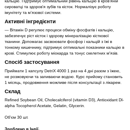
кальцію. Підтримує оптимальний рівень кальцію в кров'яній
сироватці та здоров'я зубів та кісток. Нормалізує роботу
імунітету та м'язової системи.
Активні інгредієнти
— Вітамін D регулює процеси обміну фосфатів і кальцію,
забезпечує ріст кісток і здорову мінералізацію кісткової
тканини. Допомагає засвоювати фосфор і кальцій з їжі в
тонкому кишечнику, підтримує оптимальні показники кальцію в
крові. Стимулює роботу міокарда та тонус скелетних м′язів.
Спосіб застосування
Приймати 1 капсулу DetriX 4000 1 раз на 4 дні разом з їжею,
не розжовуючи та запиваючи водою. Курс прийому становить
1 місяць, продовження можливе після консультації з лікарем.
Склад
Refined Soybean Oil, Cholecalciferol (vitamin D3), Antioxidant Dl-
alpha Tocopherol Acetate, Gelatin, Glycerin.
Об'єм 30 шт.
Зроблено в Індії.