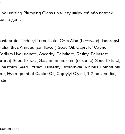
я
 Volumizing Plumping Gloss на чисту шкіру губ або поверх
зи на день.
sostearate, Tridecyl Trimellitate, Cera Alba (beeswax), Isopropyl
 Helianthus Annuus (sunflower) Seed Oil, Caprylic/ Capric
 Sodium Hyaluronate, Ascorbyl Palmitate, Retinyl Palmitate,
uarana) Seed Extract, Sesamum Indicum (sesame) Seed Extract,
hestnut) Seed Extract, Dimethyl Isosorbide, Ricinus Communis
Ether, Hydrogenated Castor Oil, Caprylyl Glycol, 1,2-hexanediol,
ate.
воложення