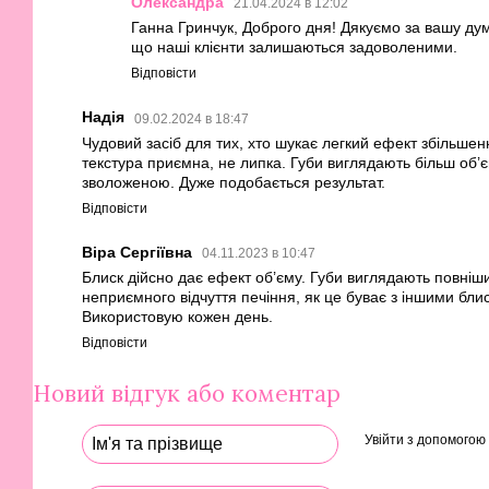
Олександра
21.04.2024 в 12:02
Ганна Гринчук, Доброго дня! Дякуємо за вашу дум
що наші клієнти залишаються задоволеними.
Відповісти
Надія
09.02.2024 в 18:47
Чудовий засіб для тих, хто шукає легкий ефект збільшен
текстура приємна, не липка. Губи виглядають більш об’
зволоженою. Дуже подобається результат.
Відповісти
Віра Сергіївна
04.11.2023 в 10:47
Блиск дійсно дає ефект об’єму. Губи виглядають повніш
неприємного відчуття печіння, як це буває з іншими бли
Використовую кожен день.
Відповісти
Новий відгук або коментар
Увійти з допомогою