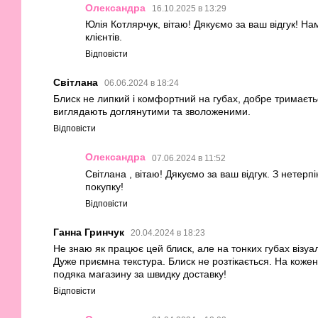
Олександра
16.10.2025 в 13:29
Юлія Котлярчук, вітаю! Дякуємо за ваш відгук! Н
клієнтів.
Відповісти
Світлана
06.06.2024 в 18:24
Блиск не липкий і комфортний на губах, добре тримаєть
виглядають доглянутими та зволоженими.
Відповісти
Олександра
07.06.2024 в 11:52
Світлана , вітаю! Дякуємо за ваш відгук. З нетер
покупку!
Відповісти
Ганна Гринчук
20.04.2024 в 18:23
Не знаю як працює цей блиск, але на тонких губах візуа
Дуже приємна текстура. Блиск не розтікається. На коже
подяка магазину за швидку доставку!
Відповісти