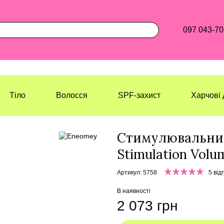
097 043-70
Тіло
Волосся
SPF-захист
Харчові 
Лазерхауз Косметикс
Обличчя
К
Стимулювальний
Stimulation Volu
Артикул: 5758
5 відг
В наявності
2 073 грн