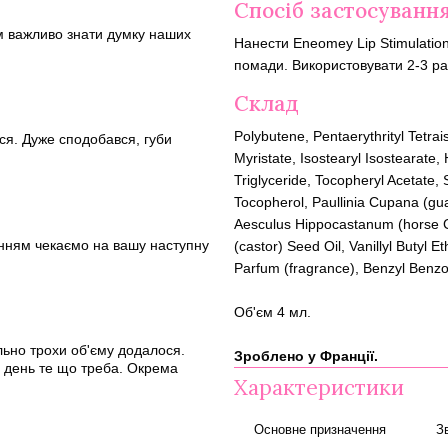
Спосіб застосуванн
ам важливо знати думку наших
Нанести Eneomey Lip Stimulation
помади. Використовувати 2-3 ра
Склад
Polybutene, Pentaerythrityl Tetrai
ся. Дуже сподобався, губи
Myristate, Isostearyl Isostearate,
Triglyceride, Tocopheryl Acetate,
Tocopherol, Paullinia Cupana (g
Aesculus Hippocastanum (horse C
пінням чекаємо на вашу наступну
(castor) Seed Oil, Vanillyl Butyl 
Parfum (fragrance), Benzyl Benzo
Об'єм 4 мл.
льно трохи об'єму додалося.
Зроблено у Франції.
н день те що треба. Окрема
Характеристики
Основне призначення
З