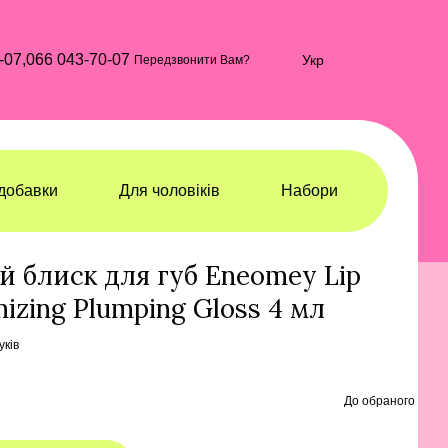
-07,
066 043-70-07
Укр
Передзвонити Вам?
добавки
Для чоловіків
Набори
осметика для губ
Косметика для губ Eneomey
 блиск для губ Eneomey Lip
mizing Plumping Gloss 4 мл
уків
До обраного