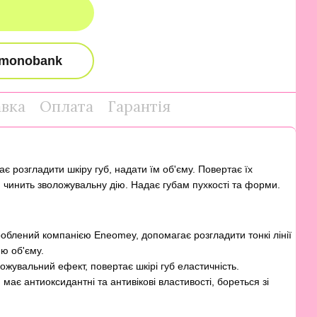
авка
Оплата
Гарантія
 розгладити шкіру губ, надати їм об'єму. Повертає їх
ь, чинить зволожувальну дію. Надає губам пухкості та форми.
блений компанією Eneomey, допомагає розгладити тонкі лінії
ню об'єму.
жувальний ефект, повертає шкірі губ еластичність.
 має антиоксидантні та антивікові властивості, бореться зі