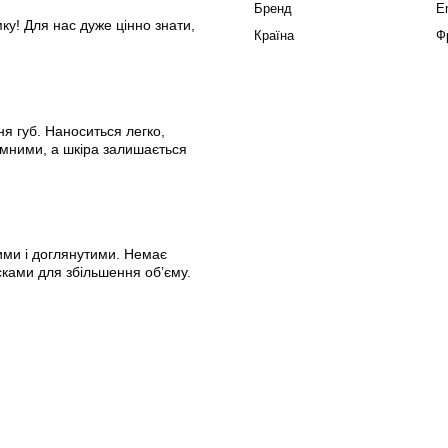
Бренд
E
ку! Для нас дуже цінно знати,
Країна
Ф
ня губ. Наноситься легко,
ємними, а шкіра залишається
ими і доглянутими. Немає
сками для збільшення об’єму.