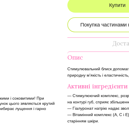
Купити
Дост
Опис
Стимулювальний блиск допомагає
природну м'якість і еластичніст
Активні інгредієнти
— Стимулюючий комплекс, розро
хкими і соковитими! При
на контурі губ, сприяє збільшен
унок цього зявляється крутий
— Гіалуронат натрію надає зволо
прибирає лущення і гарно
— Вітамінний комплекс (A, C і E)
старінням шкіри.