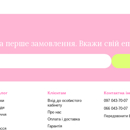
 перше замовлення. Вкажи свій em
алог
Клієнтам
Контактна і
ки
Вхід до особистого
097 043-70-07
кабінету
ди
066 043-70-07
Про нас
ччя
Передзвонити 
Оплата і доставка
Гарантія
сся