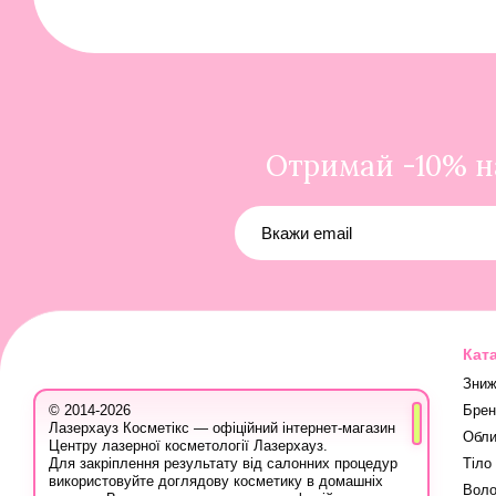
Отримай -10% на
Кат
Зниж
Брен
© 2014-2026
Лазерхауз Косметікс — офіційний інтернет-магазин
Обли
Центру лазерної косметології Лазерхауз.
Тіло
Для закріплення результату від салонних процедур
використовуйте доглядову косметику в домашніх
Воло