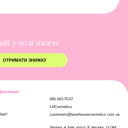
ail у полі нижче
ОТРИМАТИ ЗНИЖКУ
нформація
066 043-70-07
LHCosmetics
customers@laserhousecosmetics.com.ua
Вам?
Українa, м. Київ, просп. В. Івасюка, 2д (ЖК