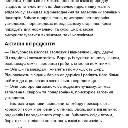
зморшки, бореться з в'ялістю, повертає шкірі природну
гладкість та еластичність. Відновлює гідроліпідну мантію
епідермісу, захищає від зневоднення та агресивних зовнішніх
факторів. Знімає подразнення, прискорює регенерацію
ушкоджень, перешкоджає передчасному старінню. Крем
підходить для нормальної та сухої шкіри, може
використовуватися як жінками, так і чоловіками.
Активні інгредієнти
— Гіалуронова кислота зволожує і відновлює шкіру, дарує
їй гладкість і оксамитовість. Борець із сухістю та шелушінням,
розгладжує мімічні зморшки і робить їх менш помітними.
— Олії ши та макадамії живлять і пом’якшують шкіру.
Відновлюють ліпідний бар'єр епідермісу і роблять його більш
стійким до агресивного зовнішнього середовища.
— Олія расторопші заспокоює подразнену шкіру. Знімає
запалення, свербіж та почервоніння, прискорює загоєння
ушкоджень.
— Екстракти кропиви, шипшини та імбиру прискорюють
кровообіг і обмін речовин у клітинах. Захищають від вільних
радикалів і передчасного старіння. Знімають сліди втоми,
борються з в'ялістю і повертають шкірі еластичність.