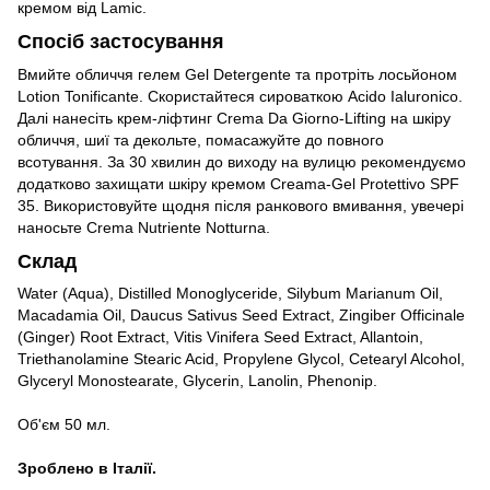
кремом від Lamic.
Спосіб застосування
Вмийте обличчя гелем Gel Detergente та протріть лосьйоном
Lotion Tonificante. Скористайтеся сироваткою Acido Ialuronico.
Далі нанесіть крем-ліфтинг Crema Da Giorno-Lifting на шкіру
обличчя, шиї та декольте, помасажуйте до повного
всотування. За 30 хвилин до виходу на вулицю рекомендуємо
додатково захищати шкіру кремом Creama-Gel Protettivo SPF
35. Використовуйте щодня після ранкового вмивання, увечері
наносьте Crema Nutriente Notturna.
Склад
Water (Aqua), Distilled Monoglyceride, Silybum Marianum Oil,
Macadamia Oil, Daucus Sativus Seed Extract, Zingiber Officinale
(Ginger) Root Extract, Vitis Vinifera Seed Extract, Allantoin,
Triethanolamine Stearic Acid, Propylene Glycol, Cetearyl Alcohol,
Glyceryl Monostearate, Glycerin, Lanolin, Phenonip.
Об'єм 50 мл.
Зроблено в Італії.