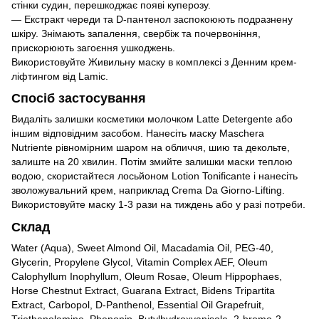
стінки судин, перешкоджає появі куперозу.
— Екстракт череди та D-пантенол заспокоюють подразнену
шкіру. Знімають запалення, свербіж та почервоніння,
прискорюють загоєння ушкоджень.
Використовуйте Живильну маску в комплексі з Денним крем-
ліфтингом від Lamic.
Спосіб застосування
Видаліть залишки косметики молочком Latte Detergente або
іншим відповідним засобом. Нанесіть маску Maschera
Nutriente рівномірним шаром на обличчя, шию та декольте,
залиште на 20 хвилин. Потім змийте залишки маски теплою
водою, скористайтеся лосьйоном Lotion Tonificante і нанесіть
зволожувальний крем, наприклад Crema Da Giorno-Lifting.
Використовуйте маску 1-3 рази на тиждень або у разі потреби.
Склад
Water (Aqua), Sweet Almond Oil, Macadamia Oil, PEG-40,
Glycerin, Propylene Glycol, Vitamin Complex AEF, Oleum
Calophyllum Inophyllum, Oleum Rosae, Oleum Hippophaes,
Horse Chestnut Extract, Guarana Extract, Bidens Tripartita
Extract, Carbopol, D-Panthenol, Essential Oil Grapefruit,
Triethanolamine, Phenonip, Butylhydroxyanisole, 2-bromo-2-