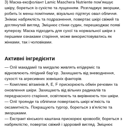
3)
Маска-ексфоліант Lamic Maschera Nutriente
пом'якшує
шкіру, бореться із сухістю та лущенням. Розгладжує зморшки,
робить їх менш помітними, візуально підтягує овал обличчя.
Знімає набряклість та подразнення, повертає шкірі свіжий та
доглянутий вигляд. Зміцнює стінки судин, перешкоджає появі
куперозу. Маска підходить для сухої та нормальної шкіри з
першими ознаками старіння, може використовуватись як
жінками, так і чоловіками.
Активні інгредієнти
— Олії макадамії та мигдалю живлять епідерміс та
відновлюють ліпідний бар'єр. Захищають від зневоднення,
сухості та агресивних зовнішніх факторів.
— Комплекс вітамінів A, E, F прискорюють обмін речовин та
оновлення шкіри. Захищають від вільних радикалів та
передчасного старіння, освітлюють та вирівнюють тон шкіри.
— Олії троянди та обліпихи повертають шкірі м'якість та
оксамитність. Покращують тургор, борються з в'ялістю та
зморшками.
— Екстракт кінського каштана прискорює кровообіг, бореться з
набряклістю, повертає свіжий і здоровий вигляд. Зміцнює