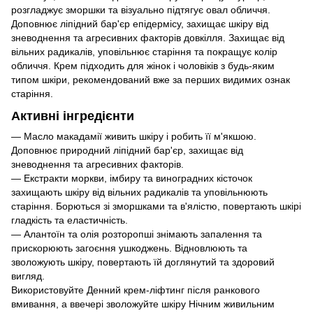
розгладжує зморшки та візуально підтягує овал обличчя.
Доповнює ліпідний бар'єр епідермісу, захищає шкіру від
зневоднення та агресивних факторів довкілля. Захищає від
вільних радикалів, уповільнює старіння та покращує колір
обличчя. Крем підходить для жінок і чоловіків з будь-яким
типом шкіри, рекомендований вже за перших видимих ​​ознак
старіння.
Активні інгредієнти
— Масло макадамії живить шкіру і робить її м'якшою.
Доповнює природний ліпідний бар'єр, захищає від
зневоднення та агресивних факторів.
— Екстракти моркви, імбиру та виноградних кісточок
захищають шкіру від вільних радикалів та уповільнюють
старіння. Борються зі зморшками та в'ялістю, повертають шкірі
гладкість та еластичність.
— Алантоїн та олія розторопші знімають запалення та
прискорюють загоєння ушкоджень. Відновлюють та
зволожують шкіру, повертають їй доглянутий та здоровий
вигляд.
Використовуйте Денний крем-ліфтинг після ранкового
вмивання, а ввечері зволожуйте шкіру Нічним живильним