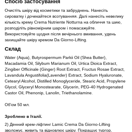
Спосіб застосування
Очистіть шкіру від косметики та забруднень. Нанесіть
сироватку і дочекайтеся всотуванняя. Далі нанесіть невелику
кількість крему Crema Nutriente Notturna на обличчя та шию,
розподіліть рівномірним шаром і помасажуйте.
Використовуйте щодня після вечірнього вмивання, удень
захищайте шкіру кремом Da Giorno-Lifting.
Склад
Water (Aqua), Butyrospermum Parkii Oil (Shea Butter),
Macadamia Oil, Silybum Marianum Oil, Urtica Dioica Extract,
Zingiber Officinale (Ginger) Root Extract, Fructus Rosae Extract,
Lavandula Angustifolia(Lavender) Extract, Sodium Hyaluronate,
Cetearyl Alcohol, Distilled Monoglyceride, Stearic Acid, Propylene
Glycol, Glyceryl Monostearate, Glycerin, PEG-40 Hydrogenated
Castor Oil, Phenonip, Lanolin, Triethanolamine.
Об'єм 50 мл.
Зроблено в Італії.
2)
Денний крем-ліфтинг Lamic Crema Da Giorno-Lifting
зволожує, живить та відновлює шкіру. Покращує тургор,