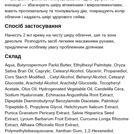
ехінацеї — збагачують шкіру вітамінами і мікроелементами,
мають протизапальну та тонізувальну дію, покращують колір
обличчя і надають шкірі здорового сяйва.
Спосіб застосування
Нанесіть 2 мл крему на чисту шкіру обличчя, шиї та зони
декольте. Розподіліть засіб легкими масажними рухами,
приділяючи особливу увагу проблемним ділянкам.
Склад
Aqua, Butyrospermum Parkii Butter, Ethylhexyl Palmitate, Oryza
Sativa Bran Oil, Caprylic, Cetearyl Alcohol, Glycerin, Propanediol,
Corn Starch Modified, , Cetyl Alcohol, Behenyl Alcohol, Cetearyl
Glucoside, Arachidyl Alcohol, Arachidyl Glucoside, Tocopheryl
Acetate, Olus Oil, Hydrogenated Vegetable Oil, Candelilla Cera,
Sodium Hyaluronate, Echinacea Angustifolia Root Extract,
Dipeptide Diaminobutyroyl Benzylamide Diacetate, Palmitoyl
Tripeptide-5, Propylene Glycol, Helichrysum Italicum Extract,
Punica Granatum Pericarp Extract, Salvia Hispanica Seed
Extract, Lycium Barbarum Fruit Extract, Curcuma Longa Rhizome
Extract, Althaea Officinalis Root Extract,
Polymethylsilsesquioxane, Xanthan Gum, 1,2-Hexanediol,