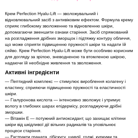
Крем Perfection Hyalu-Lift — зволожувальний і
відновлювальний засіб з антивіковим ефектом. Формула крему
сприяє глибокому зволоженню та відновленню шкіри,
допомагаючи зменшити ознаки старіння. Засіб спрямований
на розгладження дрібних зморщок і підтяжку контуру обличчя,
що може сприяти підвищенню пружності шкіри та надати їй
сяйво. Крем Perfection Hyalu-Lift може бути особливо корисним
для догляду за зрілою, зневодненою та втомленою шкірою,
надаючи їй необхідне живлення та зволоження.
Активні інгредієнти
— Пептидний комплекс — стимулює вироблення колагену і
еластину, сприяючи підвищенню пружності та еластичності
шкіри.
— Гіалуронова кислота — інтенсивно зволожує і утримує
вологу в глибоких шарах епідермісу, розгладжуючи дрібні
зморшки.
— Вітамін E — потужний антиоксидант, що захищає клітини
шкіри від шкідливої дії вільних радикалів та уповільнює
процеси старіння.
— Екстракти граната, гібіскусу, шавлії, годжі, куркуми та