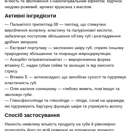
м'якість та зволоження з накопичувальним ефектом. Відтінок
нюдово-рожевий, аромат круасана з маслом.
Активні інгредієнти
— Пальмітоїл трипептид-38 — пептид, що стимулює
вироблення колагену, еластину та гіалуронової кислоти,
забезпечує поступове збільшення об’єму губ і розгладження
дрібних зморшок.
— Екстракт портулаку — заспокоює шкіру губ, сприяє їхньому
природному збільшенню та покращує мікроциркуляцію.
— Аскорбіл тетраізопальмітат — жиророзчинна форма
вітаміну C, надає губам сяйва та захищає їх від окисного
стресу.
— Вітамін E — антиоксидант, що запобігає сухості та підтримує
еластичність губ.
— Олія насіння соняшнику — глибоко живить, пом’якшує та
зволожує губи.
— Глікосфінголіпіди та гліколіпіди — ліпіди, схожі на цераміди,
які підтримують бар'єрну функцію шкіри та утримують вологу.
Спосіб застосування
Нанесіть невелику кількість продукту на губи й рівномірно
розподіліть його по всій поверхні за допомогою зручного