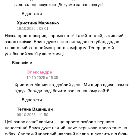
задоволені покупкою. Дякуємо за ваш відгук!
Відповісти
Христина Марченко
19.10.2025 в 08:01
Назва просто розрив, і аромат теж! Такий теплий, затишний
запах випічки. Блиск дуже ніжно виглядає на губах, додає
легкого сяйва та неймовірного комфорту. Тепер це мій
улюблений засіб у косметичці.
Відповісти
Олександра
19.10.2025 в 15:35
Христина Марченко, добрий день! Ми щиро вдячні вам за
відгук. Завжди раді бачити вас на нашому сайті!
Відповісти
Тетяна Ващишин
08.10.2025 в 11:50
Цей запах свіжої випічки — це просто любов з першого
нанесення! Блиск дуже ніжний, наче вершкове масло тане на
губах. Дає такий красивий нюдовий відлив, підходить під будь-