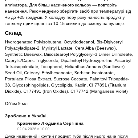
аплікатора. Для більш насиченого кольору — повторіть
нанесення. Рекомендуємо зберігати засіб при температурі від
+5 до +25 градусів. У холодну пору року наносіть продукт у
теплому приміщенні за 10-15 хвилин до виходу на вулицю.
Склад
Hydrogenated Polyisobutene, Octyldodecanol, Bis-Diglyceryl
Polyacyladipate-2, Myristyl Lactate, Cera Alba (Beeswax),
Synthetic Beeswax, Diisostearoyl Polyglyceryl-3 Dimer Dilinoleate,
Caprylic/Capric Triglyceride, Dipalmitoyl Hydroxyproline, Ascorbyl
Tetraisopalmitate, Tocopherol, Helianthus Annuus (Sunflower)
Seed Oil, Cetearyl Ethylhexanoate, Sorbitan Isostearate,
Portulaca Pilosa Extract, Sucrose Cocoate, Palmitoyl Tripeptide-
38, Glycosphingolipids, Glycolipids, Kaolin, CI 77891 (Titanium
Dioxide), CI 77491 (Iron Oxides), CI 77742 (Manganese Violet)
Об'єм 9 мл.
Зроблено в Україні.
Кравченко Людмила Сергіївна
02.04.2026 в 10:00
Дуже незвичний і крутий продукт, губи після нього наче після