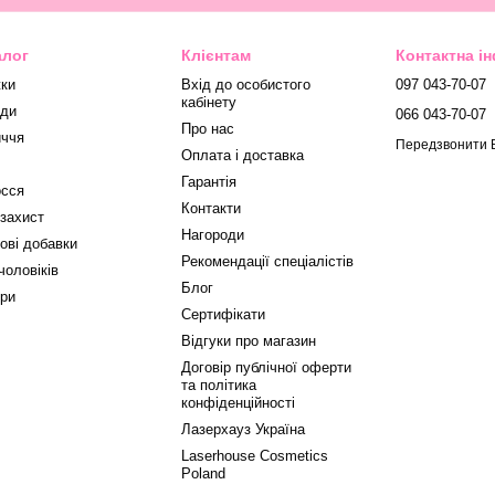
алог
Клієнтам
Контактна і
ки
Вхід до особистого
097 043-70-07
кабінету
ди
066 043-70-07
Про нас
ччя
Передзвонити 
Оплата і доставка
Гарантія
сся
Контакти
захист
Нагороди
ові добавки
Рекомендації спеціалістів
чоловіків
Блог
ри
Сертифікати
Відгуки про магазин
Договір публічної оферти
та політика
конфіденційності
Лазерхауз Україна
Laserhouse Cosmetics
Poland