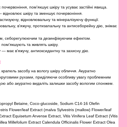
очервоніння, пом'якшує шкіру та усуває застійні явища.
 відновлює шкіру та зменшує почервоніння.
стизуючу, відновлювальну та мінералізуючу функції.
альну, в'яжучу, протизапальну та антисеборейну дію, знімає
им, себорегулюючим та дезинфікуючим ефектом.
 пом'якшують та живлять шкіру.
 — має в'яжучу, антиоксидантну та захисну дію.
я
ка крапель засобу на вологу шкіру обличчя. Акуратно
 круговими рухами, приділяючи особливу увагу проблемним
дою або акуратно видаліть залишки засобу вологим спонжем.
dopropyl Betaine, Coco-glucoside, Sodium C14-16 Olefin
tris Flower/leaf Extract (malva Sylvestris (mallow) Flower/leaf
Extract Equisetum Arvense Extract, Vitis Vinifera Leaf Extract (Vitis
illea Millefolium Extract Calendula Officinalis Flower Extract Olea