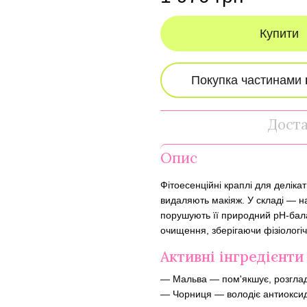
Купити
Дост
Опис
Фітоесенційні краплі для делік
видаляють макіяж. У складі — на
порушують її природний pH-бал
очищення, зберігаючи фізіологіч
Активні інгредієнти
— Мальва — пом'якшує, розглад
— Чорниця — володіє антиокси