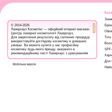
Кат
Зниж
Брен
© 2014-2026
Лазерхауз Косметікс — офіційний інтернет-магазин
Обли
Центру лазерної косметології Лазерхауз.
Тіло
Для закріплення результату від салонних процедур
використовуйте доглядову косметику в домашніх
Воло
умовах. Ви можете купити у нас професійну
SPF-
косметику будь-якого бренду, вказаного в
рекомендаційному листі Лазерхаус з урахуванням
Харч
ваших персональних знижок.
Для 
Ви також можете записатися на консультацію в
Мобільна версія
Лазер Хауз до косметолога, дерматолога,
Набо
трихолога або іншого естетичного фахівця, аби
дізнатися про програми лікування шкіри, безпечну
систему використання лікувальних продуктів і
марок, методи боротьби з проблемою, враховуючи
вашу індивідуальність.
Вся продукція для домашнього догляду на сайті
сертифікована, оскільки купується в офіційних
постачальників в Україні: ви можете бути впевнені у
високій якості. Бережіть своє здоров'я та не купуйте
косметичні засоби на сумнівних майданчиках за
заниженими цінами.