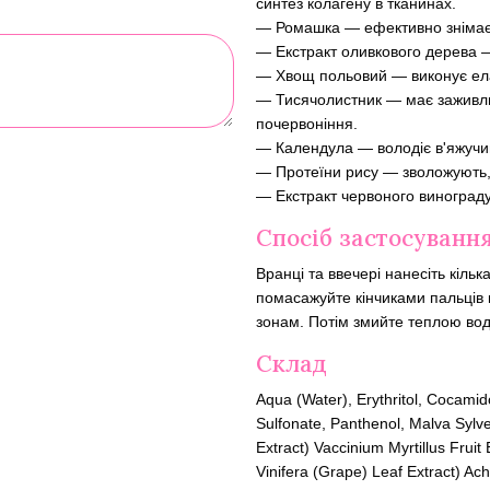
синтез колагену в тканинах.
— Ромашка — ефективно знімає п
— Екстракт оливкового дерева —
— Хвощ польовий — виконує ела
— Тисячолистник — має заживлюв
почервоніння.
— Календула — володіє в'яжуч
— Протеїни рису — зволожують,
— Екстракт червоного винограду
Спосіб застосуванн
Вранці та ввечері нанесіть кіль
помасажуйте кінчиками пальців
зонам. Потім змийте теплою во
Склад
Aqua (Water), Erythritol, Cocami
Sulfonate, Panthenol, Malva Sylves
Extract) Vaccinium Myrtillus Fruit 
Vinifera (Grape) Leaf Extract) Ach