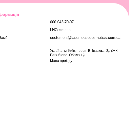
нформація
066 043-70-07
LHCosmetics
customers@laserhousecosmetics.com.ua
Вам?
Українa, м. Київ, просп. В. Івасюка, 2д (ЖК
Park Stone, Оболонь).
Мапа проїзду