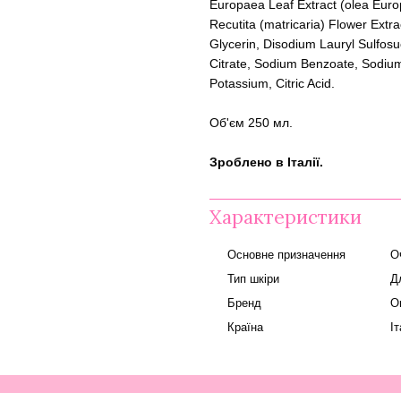
Europaea Leaf Extract (olea Europ
Recutita (matricaria) Flower Extr
Glycerin, Disodium Lauryl Sulfos
Citrate, Sodium Benzoate, Sodium
Potassium, Citric Acid.
Об'єм 250 мл.
Зроблено в Італії.
Характеристики
Основне призначення
О
Тип шкіри
Д
Бренд
Or
Країна
Іт