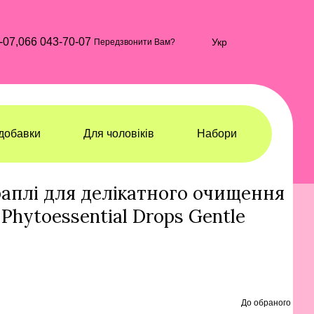
-07,
066 043-70-07
Укр
Передзвонити Вам?
добавки
Для чоловіків
Набори
чищення
Гелі та мило для вмивання
Гелі та мило для вмивання Orising
раплі для делікатного очищення
 Phytoessential Drops Gentle
До обраного