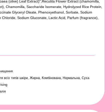
aea (olive) Leaf Extract)",Recutita Flower Extract (chamomilla,
act), Chamomilla, Saccharide Isomerate, Hydrolyzed Rice Protein,
uccinate Glyceryl Oleate, Phenoxyethanol, Sorbate, Sodium
 Chloride, Sodium Gluconate, Lactic Acid, Parfum (fragrance),
чищення
ля всіх типів шкіри
,
Жирна
,
Комбінована
,
Нормальна
,
Суха
ising
алія