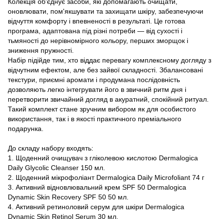
Колекція об'єднує засоби, які допомагають очищати,
оновлювати, пом'якшувати та захищати шкіру, забезпечуючи
відчуття комфорту і впевненості в результаті. Це готова
програма, адаптована під різні потреби — від сухості і
тьмяності до нерівномірного кольору, перших зморщок і
зниження пружності.
Набір підійде тим, хто віддає перевагу комплексному догляду з
відчутним ефектом, але без зайвої складності. Збалансовані
текстури, приємні аромати і продумана послідовність
дозволяють легко інтегрувати його в звичний ритм дня і
перетворити звичайний догляд в акуратний, спокійний ритуал.
Такий комплект стане зручним вибором як для особистого
використання, так і в якості практичного преміального
подарунка.
До складу набору входять:
1. Щоденний очищувач з гліколевою кислотою Dermalogica
Daily Glycolic Cleanser 150 мл.
2. Щоденний мікрофоліант Dermalogica Daily Microfoliant 74 г
3. Активний відновлювальний крем SPF 50 Dermalogica
Dynamic Skin Recovery SPF 50 50 мл.
4. Активний ретиноловий серум для шкіри Dermalogica
Dynamic Skin Retinol Serum 30 мл.