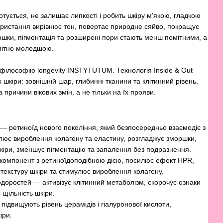
отується, не залишає липкості і робить шкіру м'якою, гладкою
ористання вирівнює тон, повертає природне сяйво, покращує
оршки, пігментація та розширені пори стають менш помітними, а
омітно молодшою.
ілософію longevity INSTYTUTUM. Технологія Inside & Out
 шкіри: зовнішній шар, глибинні тканини та клітинний рівень,
причини вікових змін, а не тільки на їх прояви.
 — ретиноїд нового покоління, який безпосередньо взаємодіє з
лює вироблення колагену та еластину, розгладжує зморшки,
шкіри, зменшує пігментацію та запалення без подразнення.
компонент з ретиноїдоподібною дією, посилює ефект HPR,
 текстуру шкіри та стимулює вироблення колагену.
доростей — активізує клітинний метаболізм, скорочує ознаки
 щільність шкіри.
ідвищують рівень церамідів і гіалуронової кислоти,
іри.