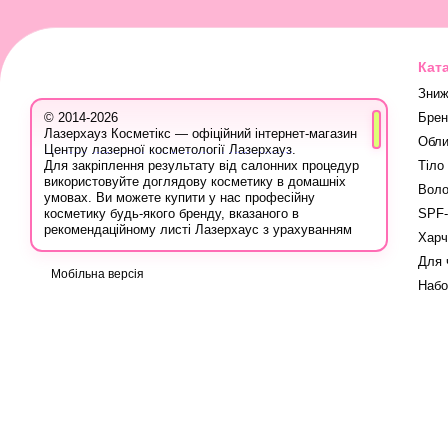
Кат
Зниж
Брен
© 2014-2026
Лазерхауз Косметікс — офіційний інтернет-магазин
Обли
Центру лазерної косметології Лазерхауз.
Тіло
Для закріплення результату від салонних процедур
використовуйте доглядову косметику в домашніх
Воло
умовах. Ви можете купити у нас професійну
SPF-
косметику будь-якого бренду, вказаного в
рекомендаційному листі Лазерхаус з урахуванням
Харч
ваших персональних знижок.
Для 
Ви також можете записатися на консультацію в
Мобільна версія
Лазер Хауз до косметолога, дерматолога,
Набо
трихолога або іншого естетичного фахівця, аби
дізнатися про програми лікування шкіри, безпечну
систему використання лікувальних продуктів і
марок, методи боротьби з проблемою, враховуючи
вашу індивідуальність.
Вся продукція для домашнього догляду на сайті
сертифікована, оскільки купується в офіційних
постачальників в Україні: ви можете бути впевнені у
високій якості. Бережіть своє здоров'я та не купуйте
косметичні засоби на сумнівних майданчиках за