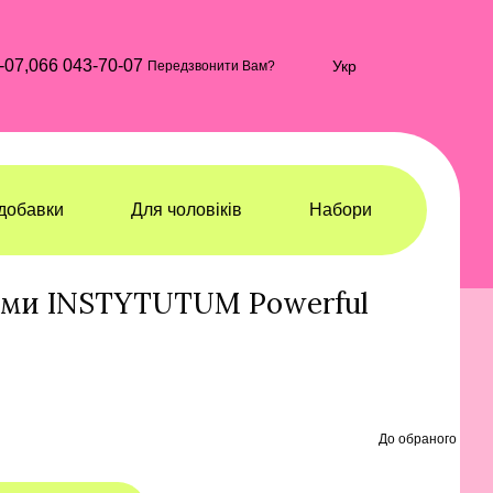
-07,
066 043-70-07
Укр
Передзвонити Вам?
добавки
Для чоловіків
Набори
ироватки
Сироватки INSTYTUTUM
дами INSTYTUTUM Powerful
До обраного