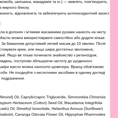
жожоба, шипшина, макадамія та ін.) — живлять, пом'якшують,
з жирного блиску.
окоюють, відновлюють та забезпечують антиоксидантний захист.
я
асла в долонях і м'якими масажними рухами нанесіть на чисту
. Масло можна використовувати самостійно або додати кілька
. За бажанням допустимий легкий масаж до 10 хвилин. Після
товувати крем, але якщо шкіра достатньо зволожена,
вий. Якщо ви тільки починаєте знайомство з ретиноїдом,
 тиждень, поступово збільшуючи частоту до щоденного
 шкіри масло можна наносити щовечора. Вранці обов'язково
соби. Не поєднуйте з кислотними засобами в одному догляді
и подразнення.
lmond) Oil, Caprylic/capric Triglyceride, Simmondsia Chinensis
ssypium Herbaceum (Cotton) Seed Oil, Macadamia Integrifolia
cado) Oil, Dimethyl Isosorbide, Helianthus Annuus (Sunflower)
 Bisabolol, Cananga Odorata Flower Oil, Hippophae Rhamnoides