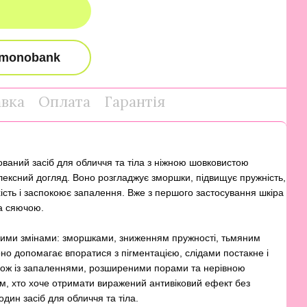
авка
Оплата
Гарантія
ваний засіб для обличчя та тіла з ніжною шовковистою
лексний догляд. Воно розгладжує зморшки, підвищує пружність,
хість і заспокоює запалення. Вже з першого застосування шкіра
а сяючою.
овими змінами: зморшками, зниженням пружності, тьмяним
но допомагає впоратися з пігментацією, слідами постакне і
акож із запаленнями, розширеними порами та нерівною
им, хто хоче отримати виражений антивіковий ефект без
дин засіб для обличчя та тіла.