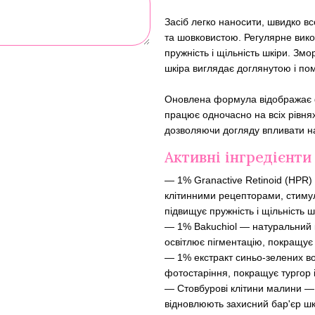
Засіб легко наносити, швидко вс
та шовковистою. Регулярне вик
пружність і щільність шкіри. Зм
шкіра виглядає доглянутою і п
Оновлена формула відображає ф
працює одночасно на всіх рівнях
дозволяючи догляду впливати на 
Активні інгредієнти
— 1% Granactive Retinoid (HPR)
клітинними рецепторами, стиму
підвищує пружність і щільність 
— 1% Bakuchiol — натуральний 
освітлює пігментацію, покращує
— 1% екстракт синьо-зелених во
фотостаріння, покращує тургор і
— Стовбурові клітини малини — п
відновлюють захисний бар'єр шк