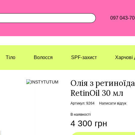
097 043-70
Тіло
Волосся
SPF-захист
Харчові 
Лазерхауз Косметикс
Обличчя
С
Олія з ретиної
RetinOil 30 мл
Артикул: 9264
Написати відгук
В наявності
4 300 грн