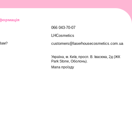
нформація
066 043-70-07
LHCosmetics
customers@laserhousecosmetics.com.ua
Вам?
Українa, м. Київ, просп. В. Івасюка, 2д (ЖК
Park Stone, Оболонь).
Мапа проїзду