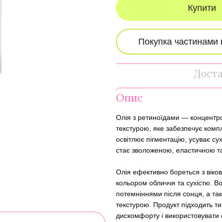
Купити
Дост
Опис
Олія з ретиноїдами — концентро
текстурою, яке забезпечує комп
освітлює пігментацію, усуває су
стає зволоженою, еластичною т
Олія ефективно бореться з вік
кольором обличчя та сухістю. Во
потемніннями після сонця, а т
текстурою. Продукт підходить т
дискомфорту і використовувати о