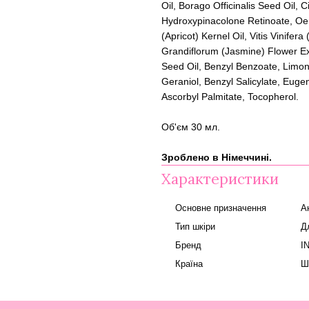
Oil, Borago Officinalis Seed Oil, 
Hydroxypinacolone Retinoate, Oe
(Apricot) Kernel Oil, Vitis Vinif
Grandiflorum (Jasmine) Flower Ex
Seed Oil, Benzyl Benzoate, Limon
Geraniol, Benzyl Salicylate, Euge
Ascorbyl Palmitate, Tocopherol.
Об'єм 30 мл.
Зроблено в Німеччині.
Характеристики
Основне призначення
А
Тип шкіри
Д
Бренд
I
Країна
Ш