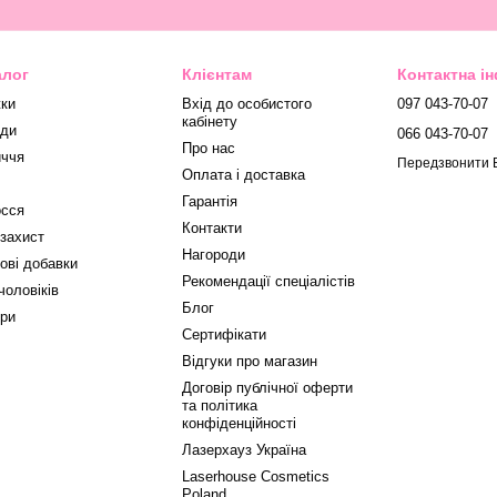
алог
Клієнтам
Контактна і
ки
Вхід до особистого
097 043-70-07
кабінету
ди
066 043-70-07
Про нас
ччя
Передзвонити 
Оплата і доставка
Гарантія
сся
Контакти
захист
Нагороди
ові добавки
Рекомендації спеціалістів
чоловіків
Блог
ри
Сертифікати
Відгуки про магазин
Договір публічної оферти
та політика
конфіденційності
Лазерхауз Україна
Laserhouse Cosmetics
Poland