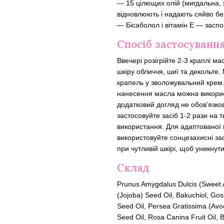
— 15 цілющих олій (мигдальна, 
відновлюють і надають сяйво бе
— Бісаболол і вітамін E — засп
Спосіб застосуванн
Ввечері розігрійте 2-3 краплі м
шкіру обличчя, шиї та декольте
крапель у зволожувальний крем
нанесення масла можна викорис
додатковий догляд не обов'язко
застосовуйте засіб 1-2 рази на
використання. Для адаптованої
використовуйте сонцезахисні за
при чутливій шкірі, щоб уникнут
Склад
Prunus Amygdalus Dulcis (Sweet A
(Jojoba) Seed Oil, Bakuchiol, Go
Seed Oil, Persea Gratissima (Avo
Seed Oil, Rosa Canina Fruit Oil,