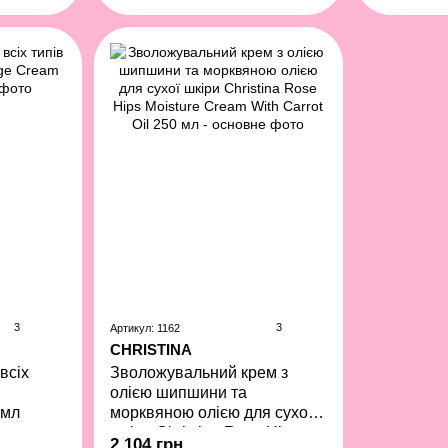
3
3
Артикул: 1162
CHRISTINA
всіх
Зволожувальний крем з
олією шипшини та
 мл
морквяною олією для сухої
шкіри Christina Rose Hips
2 104 грн