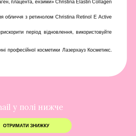
ен, плацента, ензими» Christina Elastin Collagen
 обличчя з ретинолом Christina Retinol E Active
прискорити період відновлення, використовуйте
зині професійної косметики Лазерхауз Косметикс.
ail у полі нижче
ОТРИМАТИ ЗНИЖКУ