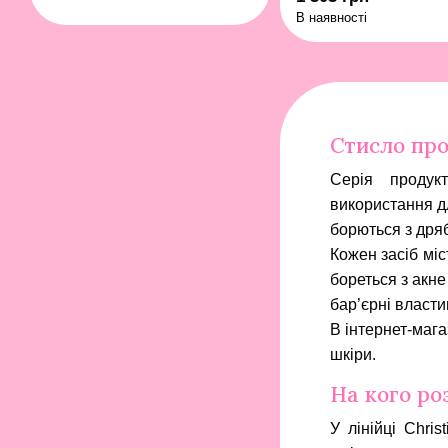
В наявності
Стисло про
Серія продук
використання дл
борються з дря
Кожен засіб мі
бореться з акне
бар’єрні власти
В інтернет-маг
шкіри.
На кого ро
У лінійці Chri