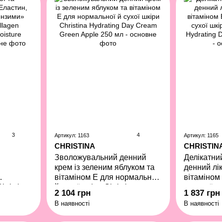
3
4
Артикул: 1163
Артикул: 1165
CHRISTINA
CHRISTIN
Зволожувальний денний
Делікатни
крем із зеленим яблуком та
денний лі
вітаміном Е для нормальної
вітаміном
hristina
й сухої шкіри Christina
та сухої ш
2 104 грн
1 837 грн
cental
Hydrating Day Cream Green
Delicate H
В наявності
В наявності
eam 60
Apple 250 мл
Treatment