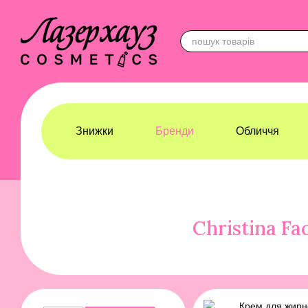
Перейти до основного контенту
Знижки
Бренди
Обличчя
Лазерхауз Косметикс
Бренди
CHRISTINA
Christina Fa