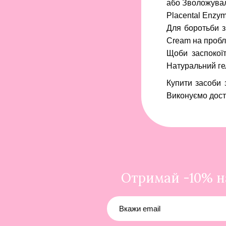
або
Зволожуваль
Placental Enzy
Для боротьби з
Cream на пробл
Щоби заспокоїт
Натуральний гел
Купити засоби 
Виконуємо доста
Отримай -10% на