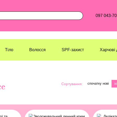
097 043-70
Тіло
Волосся
SPF-захист
Харчові 
спочатку нові
з
Сортування:
ce