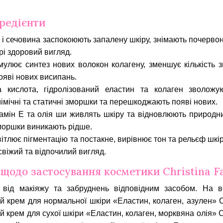
гредієнти
 і сечовина заспокоюють запалену шкіру, знімають почерво
рі здоровий вигляд.
улює синтез нових волокон колагену, зменшує кількість з
яві нових висипань.
 кислота, гідролізований еластин та колаген зволожу
імічні та статичні зморшки та перешкоджають появі нових.
амін Е та олія ши живлять шкіру та відновлюють природни
моршки виникають рідше.
ітлює пігментацію та постакне, вирівнює тон та рельєф шкі
свіжий та відпочилий вигляд.
 щодо застосування косметики Christina Fa
у від макіяжу та забруднень відповідним засобом. На в
 крем для нормальної шкіри «Еластин, колаген, азулен» Chr
крем для сухої шкіри «Еластин, колаген, морквяна олія» Chr