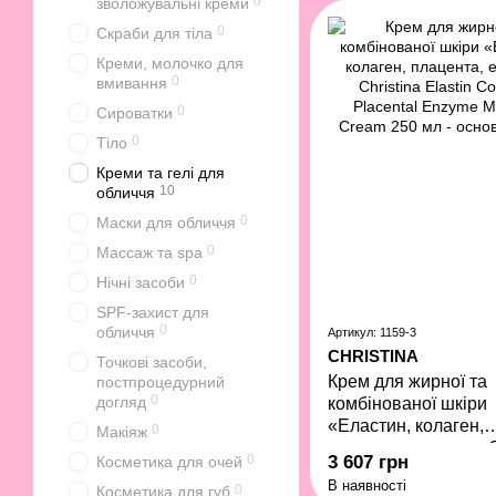
0
зволожувальні креми
0
Скраби для тіла
Креми, молочко для
0
вмивання
0
Сироватки
0
Тіло
Креми та гелі для
10
обличчя
0
Маски для обличчя
0
Массаж та spa
0
Нічні засоби
SPF-захист для
0
обличчя
Артикул: 1159-3
CHRISTINA
Точкові засоби,
Крем для жирної та
постпроцедурний
0
догляд
комбінованої шкіри
«Еластин, колаген,
0
Макіяж
плацента, ензими» C
3 607 грн
0
Косметика для очей
Elastin Collagen Pla
В наявності
0
Косметика для губ
Enzyme Moisture Cr