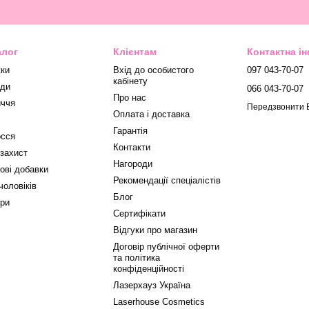
алог
Клієнтам
Контактна і
ки
Вхід до особистого
097 043-70-07
кабінету
ди
066 043-70-07
Про нас
ччя
Передзвонити 
Оплата і доставка
Гарантія
сся
Контакти
захист
Нагороди
ові добавки
Рекомендації спеціалістів
чоловіків
Блог
ри
Сертифікати
Відгуки про магазин
Договір публічної оферти
та політика
конфіденційності
Лазерхауз Україна
Laserhouse Cosmetics