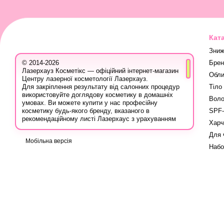
Кат
Зниж
Брен
© 2014-2026
Лазерхауз Косметікс — офіційний інтернет-магазин
Обли
Центру лазерної косметології Лазерхауз.
Тіло
Для закріплення результату від салонних процедур
використовуйте доглядову косметику в домашніх
Воло
умовах. Ви можете купити у нас професійну
SPF-
косметику будь-якого бренду, вказаного в
рекомендаційному листі Лазерхаус з урахуванням
Харч
ваших персональних знижок.
Для 
Ви також можете записатися на консультацію в
Мобільна версія
Лазер Хауз до косметолога, дерматолога,
Набо
трихолога або іншого естетичного фахівця, аби
дізнатися про програми лікування шкіри, безпечну
систему використання лікувальних продуктів і
марок, методи боротьби з проблемою, враховуючи
вашу індивідуальність.
Вся продукція для домашнього догляду на сайті
сертифікована, оскільки купується в офіційних
постачальників в Україні: ви можете бути впевнені у
високій якості. Бережіть своє здоров'я та не купуйте
косметичні засоби на сумнівних майданчиках за