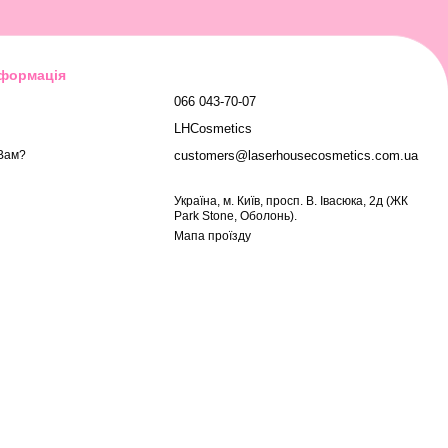
нформація
066 043-70-07
LHCosmetics
customers@laserhousecosmetics.com.ua
Вам?
Українa, м. Київ, просп. В. Івасюка, 2д (ЖК
Park Stone, Оболонь).
Мапа проїзду