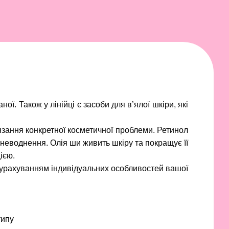
ої. Також у лінійці є засоби для в’ялої шкіри, які
язання конкретної косметичної проблеми. Ретинол
зневоднення. Олія ши живить шкіру та покращує її
ією.
з урахуванням індивідуальних особливостей вашої
типу