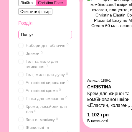
Лінійка:
Christina Face
Очистити фільтр
Розділ
0
Набори для обличчя
0
Знижки
Гелі та мило для
0
вмивання
0
Гелі, мило для душу
Артикул: 1159-1
0
Антивікові сироватки
CHRISTINA
0
Антивікові креми
Крем для жирної та
0
Пінки для вмивання
комбінованої шкіри
«Еластин, колаген,
Креми, лосьйони для
плацента, ензими» C
0
тіла
1 102 грн
Elastin Collagen Pla
0
Зняття макіяжу
В наявності
Enzyme Moisture Cr
Живильні та
мл