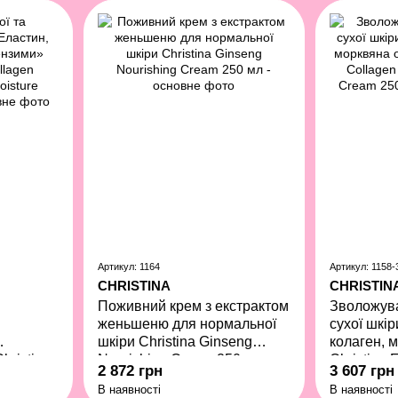
Артикул: 1164
Артикул: 1158-
CHRISTINA
CHRISTIN
Поживний крем з екстрактом
Зволожув
женьшеню для нормальної
сухої шкі
шкіри Christina Ginseng
колаген, 
hristina
Nourishing Cream 250 мл
Christina 
2 872 грн
3 607 грн
cental
Carrot Oil
В наявності
В наявності
eam 250
мл