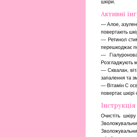
шкіри.
Активні ін
— Алое, азулен
повертають шкі
— Ретинол стим
перешкоджає по
— Гіалуронова
Розгладжують м
— Сквалан, віт
запалення та з
— Вітамін C осв
повертає шкірі 
Інструкція
Очистіть шкір
Зволожувальний
Зволожувальний 