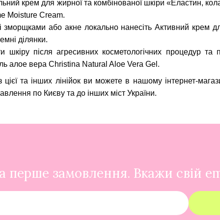
ний крем для жирної та комбінованої шкіри «Еластин, колаг
me Moisture Cream
.
і зморщками або акне локально нанесіть Активний крем для
емні ділянки.
и шкіру після агресивних косметологічних процедур та 
ь алое вера Christina Natural Aloe Vera Gel.
з цієї та інших лінійок ви можете в нашому інтернет-мага
влення по Києву та до інших міст України.
 перше замовлення. Вкажи свій em