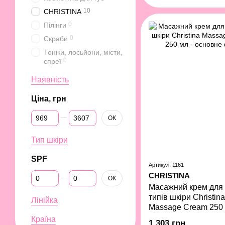
мл
10
CHRISTINA
0
Пілінги
0
Скраби
Тоніки, лосьйони, місти,
0
спреї
Наявність
Ціна, грн
Від Ціна, грн
До Ціна, грн
ОК
Тип шкіри
SPF
Артикул: 1161
Від SPF
До SPF
CHRISTINA
ОК
Масажний крем для 
типів шкіри Christina
Лінійка
Massage Cream 250
Країна
1 303 грн