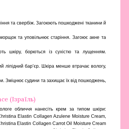
ніння та свербіж. Загоюють пошкоджені тканини й
морщок та уповільнює старіння. Загоює акне та
ють шкіру, борються із сухістю та лущенням.
й ліпідний бар’єр. Шкіра менше втрачає вологу,
ри. Зміцнює судини та захищає їх від пошкоджень,
ce (Ізраїль)
ологе обличчя нанесіть крем за типом шкіри:
istina Elastin Collagen Azulene Moisture Cream
,
istina Elastin Collagen Carrot Oil Moisture Cream