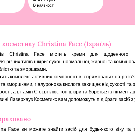
Moisture Cream With Carrot
В наявності
Oil 250 мл
 косметику Christina Face (Ізраїль)
тів Christina Face містить креми для щоденного
я різних типів шкіри: сухої, нормальної, жирної та комбінован
блістю та зморшками.
стить комплекс активних компонентів, спрямованих на розв’
 та зморшками, гіалуронова кислота захищає від сухості та 
вості, а вітамін C освітлює тон шкіри та бореться з пігментац
азині Лазерхауз Косметикс вам допоможуть підібрати засіб 
зраховано
stina Face ви можете знайти засіб для будь-якого віку та 