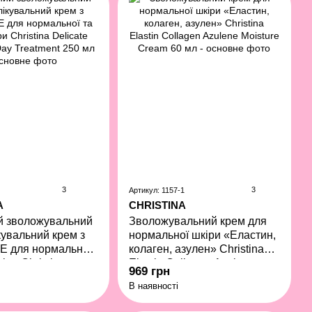
3
3
Артикул: 1157-1
A
CHRISTINA
й зволожувальний
Зволожувальний крем для
кувальний крем з
нормальної шкіри «Еластин,
 Е для нормальної
колаген, азулен» Christina
кіри Christina
Elastin Collagen Azulene
969 грн
ydrating Day
Moisture Cream 60 мл
В наявності
 250 мл