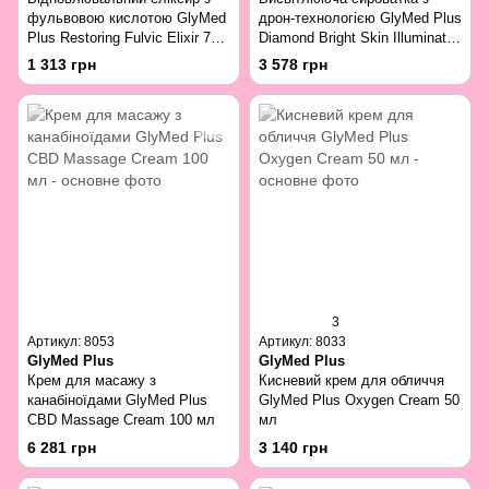
фульвовою кислотою GlyMed
дрон-технологією GlyMed Plus
Plus Restoring Fulvic Elixir 7
Diamond Bright Skin Illuminator
мл
30 мл
1 313 грн
3 578 грн
3
Артикул: 8053
Артикул: 8033
GlyMed Plus
GlyMed Plus
Крем для масажу з
Кисневий крем для обличчя
канабіноїдами GlyMed Plus
GlyMed Plus Oxygen Cream 50
CBD Massage Cream 100 мл
мл
6 281 грн
3 140 грн