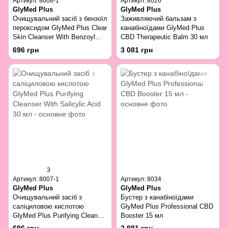
Артикул: 8008-1
Артикул: 8026
GlyMed Plus
GlyMed Plus
Очищувальний засіб з бензоїл
Заживляючий бальзам з
пероксидом GlyMed Plus Clear
канабіноїдами GlyMed Plus
Skin Cleanser With Benzoyl
CBD Therapeutic Balm 30 мл
Peroxide 30 мл
696 грн
3 081 грн
3
Артикул: 8007-1
Артикул: 8034
GlyMed Plus
GlyMed Plus
Очищувальний засіб з
Бустер з канабіноїдами
саліциловою кислотою
GlyMed Plus Professional CBD
GlyMed Plus Purifying Cleanser
Booster 15 мл
With Salicylic Acid 30 мл