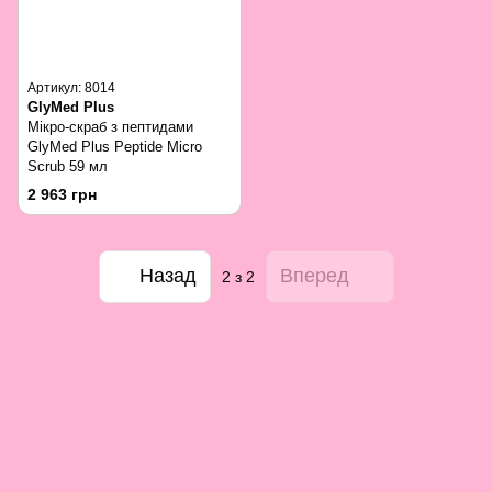
Артикул: 8014
GlyMed Plus
Мікро-скраб з пептидами
GlyMed Plus Peptide Micro
Scrub 59 мл
2 963 грн
Назад
Вперед
2
з 2