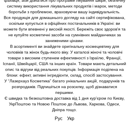
фахівця, аби дізнатися про програми лікування шкіри, безпечну
систему використання лікувальних продуктів і марок, методи
боротьби з проблемою, враховуючи вашу індивідуальність.
Вся продукція для домашнього догляду на сайті сертифікована,
оскільки купується в офіційних постачальників в Україні: ви
можете бути впевнені у високій якості. Бережіть своє здоров'я та
не купуйте косметичні засоби на сумнівних майданчиках за
заниженими цінами.
В асортименті ви знайдете оригінальну космецевтику для
чоловіків та жінок будь-якого віку. У каталозі жіночі та чоловічі
товари з високим ступенем ефективності з Ізраїлю, Франції,
Іспанії, Швейцарії, США та інших країн. Товари мають детальний
опис та відгуки від реальних покупців. Інформація поділена на
блоки: ефект, активні інгредієнти, склад, спосіб застосування.
У “Лазерхауз Косметика” багато унікальних акцій, подарунків та
розпродажів. Підпишіться на розсилку, щоб дізнаватися
першими.
Є швидка та безкоштовна доставка від 1 дня кур'єром по Києву,
УкрПоштою та Новою Поштою до Львова, Харкова, Одеси,
Дніпра тощо.
Рус
Укр