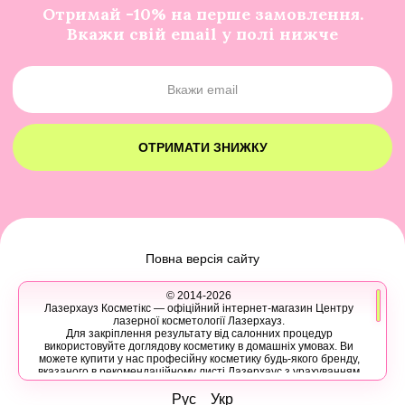
Отримай -10% на перше замовлення.
Вкажи свій email у полі нижче
ОТРИМАТИ ЗНИЖКУ
Повна версія сайту
© 2014-2026
Лазерхауз Косметікс — офіційний інтернет-магазин Центру
лазерної косметології Лазерхауз.
Для закріплення результату від салонних процедур
використовуйте доглядову косметику в домашніх умовах. Ви
можете купити у нас професійну косметику будь-якого бренду,
вказаного в рекомендаційному листі Лазерхаус з урахуванням
ваших персональних знижок.
Ви також можете записатися на консультацію в Лазер Хауз до
Рус
Укр