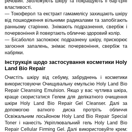
речовин. Зволожують шкіру та покращують її бар’єрні
властивості.
— Токоферол та екстракт гамамелісу захищають шкіру
від пошкодження вільними радикалами та запобігають
ранньому старінню. Знімають подразнення, свербіж і
почервоніння й повертають обличчю здоровий колір.
— Бісаболол заспокоює подразнену шкіру, прискорює
загоєння запалень, знімає почервоніння, свербіж та
набряки.
Інструкція щодо застосування косметики Holy
Land Bio Repair
Очистіть шкіру від себуму, забруднень і косметики
використовуючи Очищувальну емульсію Holy Land Bio
Repair Cleansing Emulsion. Якщо у вас чутлива шкіра,
краще скористатися
Гелем для делікатного очищення
шкіри Holy Land Bio Repair Gel Cleanser
. Далі за
допомогою ватного диска протріть обличчя
Освіжальним лосьйоном Holy Land Bio Repair Special
Toner
і нанесіть
Укріплювальний гель Holy Land Bio
Repair Cellular Firming Gel
. Далі використовуйте крем: