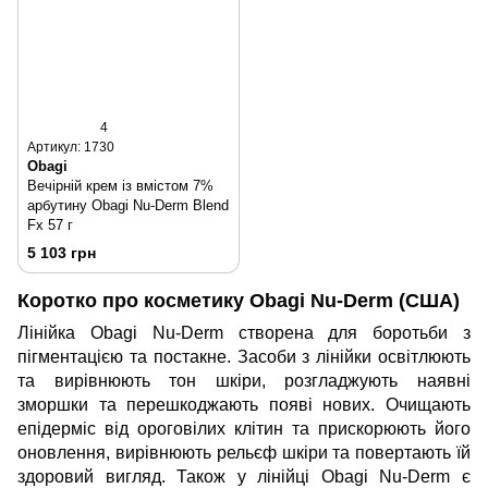
4
Артикул: 1730
Obagi
Вечірній крем із вмістом 7%
арбутину Obagi Nu-Derm Blend
Fx 57 г
5 103 грн
Коротко про косметику Obagi Nu-Derm (США)
Лінійка Obagi Nu-Derm створена для боротьби з
пігментацією та постакне. Засоби з лінійки освітлюють
та вирівнюють тон шкіри, розгладжують наявні
зморшки та перешкоджають появі нових. Очищають
епідерміс від ороговілих клітин та прискорюють його
оновлення, вирівнюють рельєф шкіри та повертають їй
здоровий вигляд. Також у лінійці Obagi Nu-Derm є