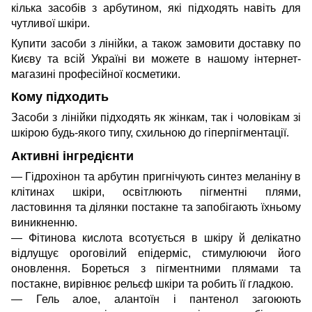
кілька засобів з арбутином, які підходять навіть для
чутливої шкіри.
Купити засоби з лінійки, а також замовити доставку по
Києву та всій Україні ви можете в нашому інтернет-
магазині професійної косметики.
Кому підходить
Засоби з лінійки підходять як жінкам, так і чоловікам зі
шкірою будь-якого типу, схильною до гіперпігментації.
Активні інгредієнти
— Гідрохінон та арбутин пригнічують синтез меланіну в
клітинах шкіри, освітлюють пігментні плями,
ластовиння та ділянки постакне та запобігають їхньому
виникненню.
— Фітинова кислота всотується в шкіру й делікатно
відлущує ороговілий епідерміс, стимулюючи його
оновлення. Бореться з пігментними плямами та
постакне, вирівнює рельєф шкіри та робить її гладкою.
— Гель алое, алантоїн і пантенол загоюють