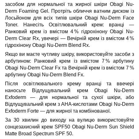
засобом для нормальної та жирної шкіри Obagi Nu-
Derm Foaming Gel
. Протріть обличчя ватним диском із
Лосьйоном для всіх типів шкіри Obagi Nu-Derm Face
Toner
. Нанесіть Освітлювальний крем: вранці —
Ранковий крем із вмістом 4 % гідрохінону Obagi Nu-
Derm Clear Rx
, увечері —
Вечірній крем із вмістом 4 %
гідрохінону Obagi Nu-Derm Blend Rx
.
Якщо ви маєте чутливу шкіру, використовуйте засоби з
арбутином:
Ранковий крем із вмістом 7 % арбутину
Obagi Nu-Derm Clear Fx
та
Вечірній крем із вмістом 7 %
арбутину Obagi Nu-Derm Blend Fx
.
Після освітлювального крему вранці та ввечері
наносьте
Відлущувальний крем Obagi Nu-Derm
Exfoderm
— для нормальної та сухої шкіри, або
Відлущувальний крем з AHA-кислотами Obagi Nu-Derm
Exfoderm Forte
— для жирної та комбінованої.
За 30 хвилин до виходу на вулицю використовуйте
сонцезахисний крем SPF50 Obagi Nu-Derm Sun Shield
Matte Broad Spectrum SPF 50.