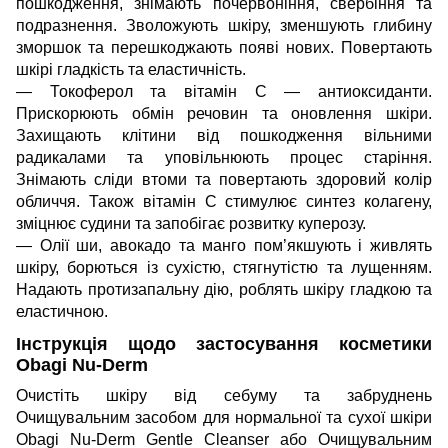
пошкодження, знімають почервоніння, свербіння та
подразнення. Зволожують шкіру, зменшують глибину
зморшок та перешкоджають появі нових. Повертають
шкірі гладкість та еластичність.
— Токоферол та вітамін C — антиоксиданти.
Прискорюють обмін речовин та оновлення шкіри.
Захищають клітини від пошкодження вільними
радикалами та уповільнюють процес старіння.
Знімають сліди втоми та повертають здоровий колір
обличчя. Також вітамін C стимулює синтез колагену,
зміцнює судини та запобігає розвитку куперозу.
— Олії ши, авокадо та манго пом’якшують і живлять
шкіру, борються із сухістю, стягнутістю та лущенням.
Надають протизапальну дію, роблять шкіру гладкою та
еластичною.
Інструкція щодо застосування косметики
Obagi Nu-Derm
Очистіть шкіру від себуму та забруднень
Очищувальним засобом для нормальної та сухої шкіри
Obagi Nu-Derm Gentle Cleanser
або
Очищувальним