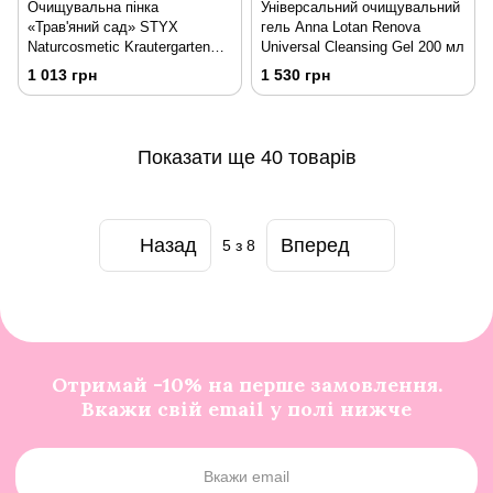
Очищувальна пінка
Універсальний очищувальний
«Трав'яний сад» STYX
гель Anna Lotan Renova
Naturcosmetic Krautergarten
Universal Cleansing Gel 200 мл
BASIC Reinigungsschaum 150
1 013 грн
1 530 грн
мл
Показати ще 40 товарів
Назад
Вперед
5
з 8
Отримай -10% на перше замовлення.
Вкажи свій email у полі нижче