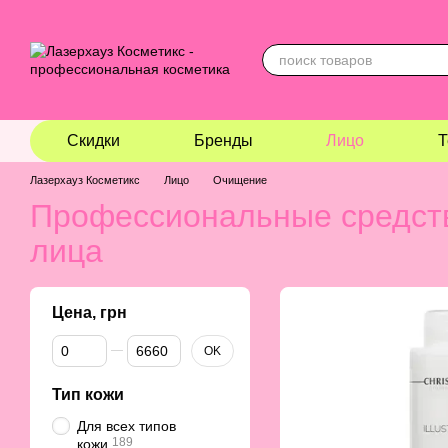
Перейти к основному контенту
Скидки
Бренды
Лицо
Т
Лазерхауз Косметикс
Лицо
Очищение
Профессиональные средст
лица
Цена, грн
От Цена, грн
До Цена, грн
OK
Тип кожи
Для всех типов
189
кожи