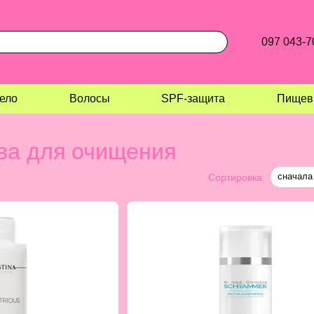
097 043-7
ело
Волосы
SPF-защита
Пищев
ва для очищения
сначала
Сортировка: