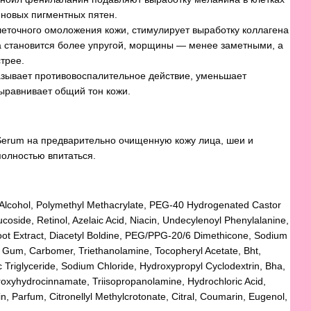
новых пигментных пятен.
леточного омоложения кожи, стимулирует выработку коллагена
а становится более упругой, морщины — менее заметными, а
трее.
азывает противовоспалительное действие, уменьшает
ыравнивает общий тон кожи.
Serum на предварительно очищенную кожу лица, шеи и
полностью впитаться.
, Alcohol, Polymethyl Methacrylate, PEG-40 Hydrogenated Castor
lucoside, Retinol, Azelaic Acid, Niacin, Undecylenoyl Phenylalanine,
Root Extract, Diacetyl Boldine, PEG/PPG-20/6 Dimethicone, Sodium
 Gum, Carbomer, Triethanolamine, Tocopheryl Acetate, Bht,
 Triglyceride, Sodium Chloride, Hydroxypropyl Cyclodextrin, Bha,
droxyhydrocinnamate, Triisopropanolamine, Hydrochloric Acid,
n, Parfum, Citronellyl Methylcrotonate, Citral, Coumarin, Eugenol,