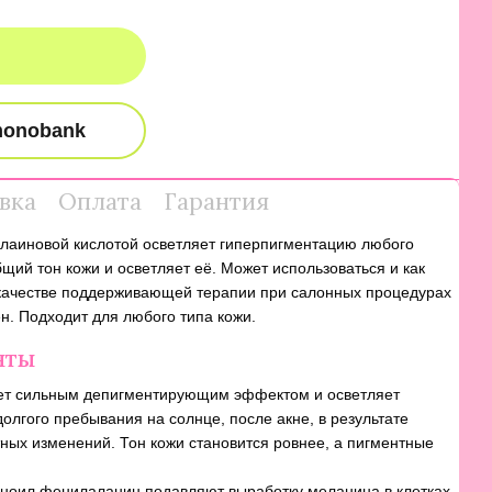
вка
Оплата
Гарантия
елаиновой кислотой осветляет гиперпигментацию любого
щий тон кожи и осветляет её. Может использоваться и как
 качестве поддерживающей терапии при салонных процедурах
н. Подходит для любого типа кожи.
нты
ет сильным депигментирующим эффектом и осветляет
олгого пребывания на солнце, после акне, в результате
тных изменений. Тон кожи становится ровнее, а пигментные
еноил фенилаланин подавляют выработку меланина в клетках