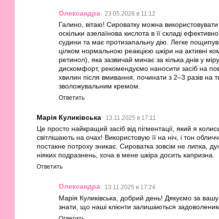
Олександра
23.05.2026 в 11:12
Галино, вітаю! Сироватку можна використовувати 
оскільки азелаїнова кислота в її складі ефектив
судини та має протизапальну дію. Легке пощипув
цілком нормальною реакцією шкіри на активні ко
ретинол), яка зазвичай минає за кілька днів у мір
дискомфорт, рекомендуємо наносити засіб на пов
хвилин після вмивання, починати з 2–3 разів на т
зволожувальним кремом.
Ответить
Марія Куликівська
13.11.2025 в 17:11
Це просто найкращий засіб від пігментації, який я коли
світлішають на очах! Використовую її на ніч, і тон облич
постакне потроху зникає. Сироватка зовсім не липка, ду
ніяких подразнень, хоча в мене шкіра досить капризна.
Ответить
Олександра
13.11.2025 в 17:24
Марія Куликівська, добрий день! Дякуємо за вашу
знати, що наші клієнти залишаються задоволени
Ответить