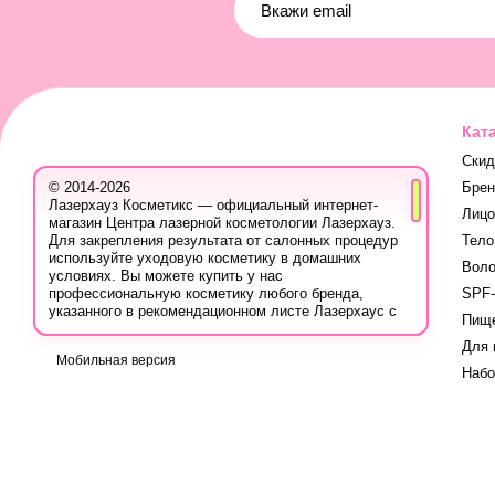
Кат
Скид
Бре
© 2014-2026
Лазерхауз Косметикс — официальный интернет-
Лицо
магазин Центра лазерной косметологии Лазерхауз.
Тело
Для закрепления результата от салонных процедур
используйте уходовую косметику в домашних
Вол
условиях. Вы можете купить у нас
SPF-
профессиональную косметику любого бренда,
указанного в рекомендационном листе Лазерхаус с
Пище
учётом ваших персональных скидок.
Для 
Вы также можете записаться на консультацию в
Мобильная версия
Лазер Хауз к косметологу, дерматологу, трихологу
Наб
или другому эстетическому специалисту, чтобы
узнать про программы лечения кожи, безопасную
систему использования лечебных продуктов и
марок, методах борьбы с проблемой, учитывая
вашу индивидуальность.
Вся продукция для домашнего ухода на сайте
сертифицирована, так как приобретается у