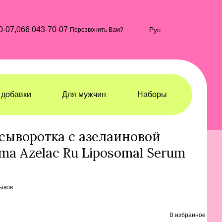
0-07,
066 043-70-07
Рус
Перезвонить Вам?
добавки
Для мужчин
Наборы
ротки
Сыворотки Sesderma
сыворотка с азелаиновой
ma Azelac Ru Liposomal Serum
зывов
В избранное