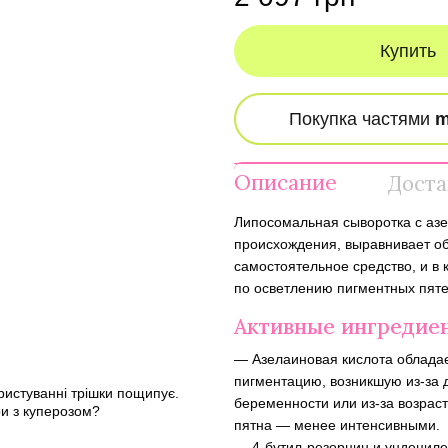
Купить
Описание
Доста
Липосомальная сыворотка с аз
происхождения, выравнивает об
самостоятельное средство, и в
по осветлению пигментных пяте
Активные ингредие
— Азелаиновая кислота облада
пигментацию, возникшую из-за д
ристуванні трішки пощипує.
беременности или из-за возрас
ри з куперозом?
пятна — менее интенсивными.
— 4-бутил-резорцин и ундецил