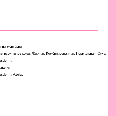
т пигментации
ля всех типов кожи
,
Жирная
,
Комбинированная
,
Нормальная
,
Сухая
esderma
спания
esderma Azelac