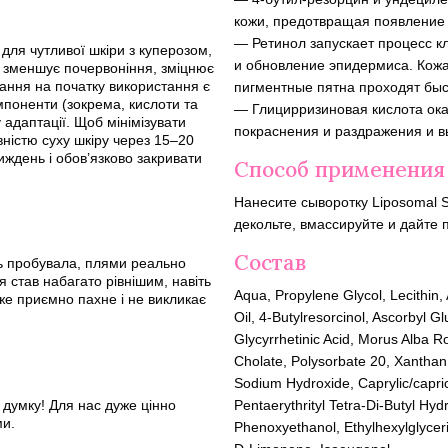
кожи, предотвращая появление 
— Ретинол запускает процесс к
для чутливої шкіри з куперозом,
и обновление эпидермиса. Кож
но зменшує почервоніння, зміцнює
ання на початку використання є
пигментные пятна проходят быс
мпоненти (зокрема, кислоти та
— Глицирризиновая кислота ок
у адаптації. Щоб мінімізувати
покраснения и раздражения и в
ністю суху шкіру через 15–20
иждень і обов’язково закривати
Способ применения
Нанесите сыворотку Liposomal 
декольте, вмассируйте и дайте 
Состав
сь пробувала, плями реально
чя став набагато рівнішим, навіть
Aqua, Propylene Glycol, Lecithin
же приємно пахне і не викликає
Oil, 4-Butylresorcinol, Ascorbyl G
Glycyrrhetinic Acid, Morus Alba 
Cholate, Polysorbate 20, Xanthan
Sodium Hydroxide, Caprylic/capric
 думку! Для нас дуже цінно
Pentaerythrityl Tetra-Di-Butyl Hy
ми.
Phenoxyethanol, Ethylhexylglyceri