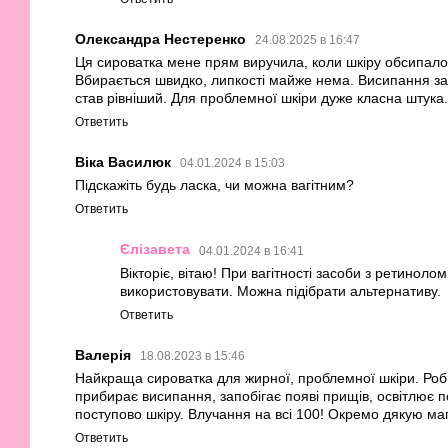
Олександра Нестеренко
24.08.2025 в 16:47
Ця сироватка мене прям виручила, коли шкіру обсипало 
Вбирається швидко, липкості майже нема. Висипання за
став рівніший. Для проблемної шкіри дуже класна штука.
Ответить
Віка Василюк
04.01.2024 в 15:03
Підскажіть будь ласка, чи можна вагітним?
Ответить
Єлізавета
04.01.2024 в 16:41
Вікторіє, вітаю! При вагітності засоби з ретинол
використовувати. Можна підібрати альтернативу.
Ответить
Валерія
18.08.2023 в 15:46
Найкраща сироватка для жирної, проблемної шкіри. Робит
прибирає висипання, запобігає появі прищів, освітлює п
поступово шкіру. Влучання на всі 100! Окремо дякую маг
Ответить