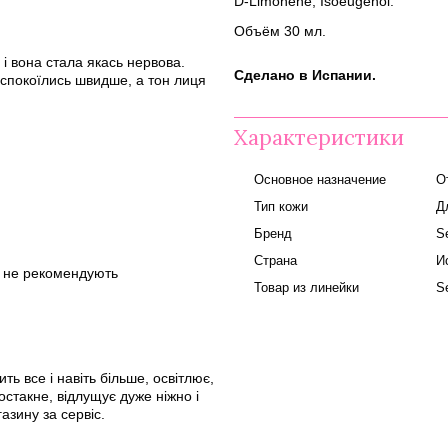
D-Limonene, Isoeugenol.
Объём 30 мл.
і вона стала якась нервова.
Сделано в Испании.
спокоїлись швидше, а тон лиця
Характеристики
Основное назначение
О
Тип кожи
Д
Бренд
S
Страна
И
ом не рекомендують
Товар из линейки
S
ь все і навіть більше, освітлює,
остакне, відлущує дуже ніжно і
азину за сервіс.