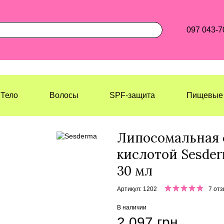
097 043-7
Тело
Волосы
SPF-защита
Пищевые 
Лазерхауз Косметикс
Лицо
Сыво
Липосомальная 
кислотой Sesder
30 мл
Артикул: 1202
7 от
В наличии
2 097 грн