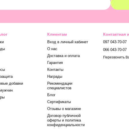
алог
Клиентам
Контактная
ки
Вход в личный кабинет
097 043-70-07
нды
О нас
066 043-70-07
Доставка и оплата
Перезвонить В
Гарантия
осы
Контакты
защита
Награды
вые добавки
Рекомендации
специалистов
мужчин
Блог
оры
Сертификаты
Отзывы о магазине
Договор публичной
оферты и политика
конфиденциальности