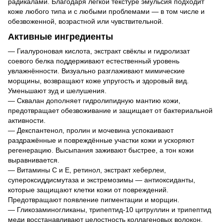
радикалами. Благодаря лёгкой текстуре эмульсия подходит
коже любого типа и с любыми проблемами — в том числе и
обезвоженной, возрастной или чувствительной.
Активные ингредиенты
— Гиалуроновая кислота, экстракт свёклы и гидролизат
соевого белка поддерживают естественный уровень
увлажнённости. Визуально разглаживают мимические
морщины, возвращают коже упругость и здоровый вид.
Уменьшают зуд и шелушения.
— Сквалан дополняет гидролипидную мантию кожи,
предотвращает обезвоживание и защищает от бактериальной
активности.
— Декспантенол, пролин и мочевина успокаивают
раздражённые и повреждённые участки кожи и ускоряют
регенерацию. Высыпания заживают быстрее, а тон кожи
выравнивается.
— Витамины C и E, ретинол, экстракт хеберлеи,
супероксиддисмутаза и экстремозимы — антиоксиданты,
которые защищают клетки кожи от повреждений.
Предотвращают появление пигментации и морщин.
— Гликозаминогликаны, трипептид‑10 цитруллин и трипептид
меди восстанавливают целостность коллагеновых волокон.