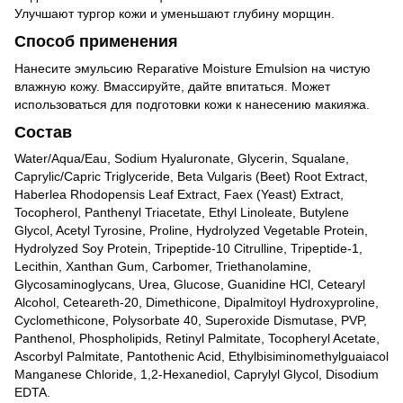
Улучшают тургор кожи и уменьшают глубину морщин.
Способ применения
Нанесите эмульсию Reparative Moisture Emulsion на чистую
влажную кожу. Вмассируйте, дайте впитаться. Может
использоваться для подготовки кожи к нанесению макияжа.
Состав
Water/Aqua/Eau, Sodium Hyaluronate, Glycerin, Squalane,
Caprylic/Capric Triglyceride, Beta Vulgaris (Beet) Root Extract,
Haberlea Rhodopensis Leaf Extract, Faex (Yeast) Extract,
Tocopherol, Panthenyl Triacetate, Ethyl Linoleate, Butylene
Glycol, Acetyl Tyrosine, Proline, Hydrolyzed Vegetable Protein,
Hydrolyzed Soy Protein, Tripeptide-10 Citrulline, Tripeptide-1,
Lecithin, Xanthan Gum, Carbomer, Triethanolamine,
Glycosaminoglycans, Urea, Glucose, Guanidine HCl, Cetearyl
Alcohol, Ceteareth-20, Dimethicone, Dipalmitoyl Hydroxyproline,
Cyclomethicone, Polysorbate 40, Superoxide Dismutase, PVP,
Panthenol, Phospholipids, Retinyl Palmitate, Tocopheryl Acetate,
Ascorbyl Palmitate, Pantothenic Acid, Ethylbisiminomethylguaiacol
Manganese Chloride, 1,2-Hexanediol, Caprylyl Glycol, Disodium
EDTA.